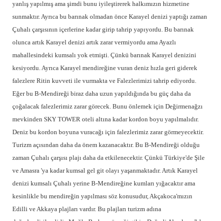
yanlış yapılmış ama şimdi bunu iyileştirerek halkımızın hizmetine
sunmaktır. Ayrıca bu barınak olmadan önce Karayel denizi yaptığı zaman
Çuhalı çarşısının içerlerine kadar girip tahrip yapıyordu. Bu barınak
olunca artık Karayel denizi artık zarar vermiyordu ama Ayazlı
mahallesindeki kumsalı yok etmişti. Çünkü barınak Karayel denizini
kesiyordu. Ayrıca Karayel mendireğine vuran deniz hızla geri giderek
falezlere Ritin kuvveti ile vurmakta ve Falezlerimizi tahrip ediyordu.
Eğer bu B-Mendireği biraz daha uzun yapıldığında bu güç daha da
çoğalacak falezlerimiz zarar görecek. Bunu önlemek için Değirmenağzı
mevkinden SKY TOWER oteli altına kadar kordon boyu yapılmalıdır.
Deniz bu kordon boyuna vuracağı için falezlerimiz zarar görmeyecektir.
Turizm açısından daha da önem kazanacaktır. Bu B-Mendireği olduğu
zaman Çuhalı çarşısı plajı daha da etkilenecektir. Çünkü Türkiye'de Şile
ve Amasra 'ya kadar kumsal gel git olayı yaşanmaktadır. Artık Karayel
denizi kumsalı Çuhalı yerine B-Mendireğine kumları yığacaktır ama
kesinlikle bu mendireğin yapılması söz konusudur, Akçakoca'mızın
Edilli ve Akkaya plajları vardır. Bu plajları turizm adına