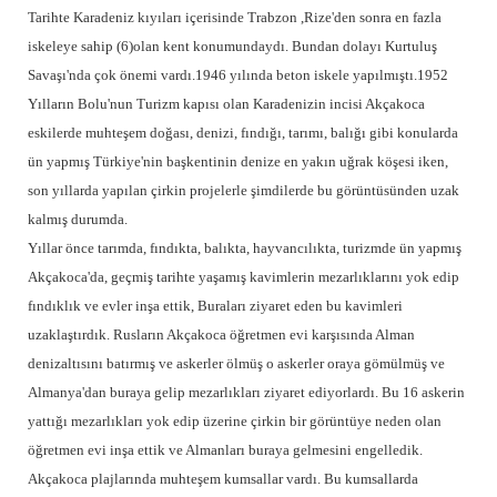
Tarihte Karadeniz kıyıları içerisinde Trabzon ,Rize'den sonra en fazla
iskeleye sahip (6)olan kent konumundaydı. Bundan dolayı Kurtuluş
Savaşı'nda çok önemi vardı.1946 yılında beton iskele yapılmıştı.1952
Yılların Bolu'nun Turizm kapısı olan Karadenizin incisi Akçakoca
eskilerde muhteşem doğası, denizi, fındığı, tarımı, balığı gibi konularda
ün yapmış Türkiye'nin başkentinin denize en yakın uğrak köşesi iken,
son yıllarda yapılan çirkin projelerle şimdilerde bu görüntüsünden uzak
kalmış durumda.
Yıllar önce tarımda, fındıkta, balıkta, hayvancılıkta, turizmde ün yapmış
Akçakoca'da, geçmiş tarihte yaşamış kavimlerin mezarlıklarını yok edip
fındıklık ve evler inşa ettik, Buraları ziyaret eden bu kavimleri
uzaklaştırdık. Rusların Akçakoca öğretmen evi karşısında Alman
denizaltısını batırmış ve askerler ölmüş o askerler oraya gömülmüş ve
Almanya'dan buraya gelip mezarlıkları ziyaret ediyorlardı. Bu 16 askerin
yattığı mezarlıkları yok edip üzerine çirkin bir görüntüye neden olan
öğretmen evi inşa ettik ve Almanları buraya gelmesini engelledik.
Akçakoca plajlarında muhteşem kumsallar vardı. Bu kumsallarda