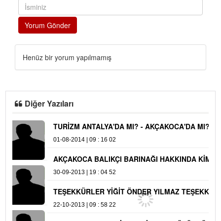
Yorum Gönder
Henüz bir yorum yapılmamış
Diğer Yazıları
TURİZM ANTALYA'DA MI? - AKÇAKOCA'DA
E
MI?
18
01-08-2014 | 09 : 16 02
D
AKÇAKOCA BALIKÇI BARINAĞI HAKKINDA
07
KİM HAKLI
30-09-2013 | 19 : 04 52
TEŞEKKÜRLER YİĞİT ÖNDER YILMAZ