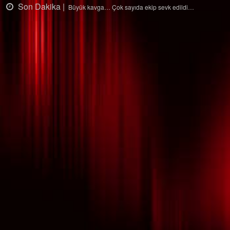
Son Dakika |
k edildi…
Ağaçtan düştü…