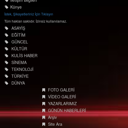
İletişim Bilgileri
Künye
İstek, Şikayetleriniz İçin Tıklayın
Tüm hakları saklıdır. İzinsiz kullanılamaz.
ASAYİŞ
EĞİTİM
GÜNCEL
KÜLTÜR
KULİS HABER
SİNEMA
TEKNOLOJİ
TÜRKİYE
DÜNYA
FOTO GALERİ
VİDEO GALERİ
YAZARLARIMIZ
GÜNÜN HABERLERİ
Arşiv
Site Ara