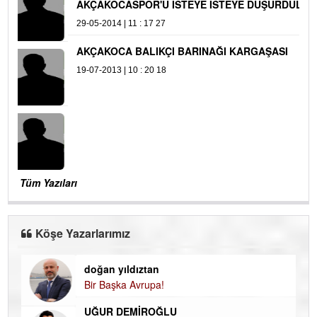
TEŞEKKÜRLER
22-10-2013 | 09 : 58 22
AKÇAKOCASPOR'U İSTEYE İSTEYE
DÜŞÜRDÜLER
29-05-2014 | 11 : 17 27
AKÇAKOCA BALIKÇI BARINAĞI
KARGAŞASI
19-07-2013 | 10 : 20 18
Tüm Yazıları
Köşe Yazarlarımız
doğan yıldıztan
Di
Bir Başka Avrupa!
KA
Ha