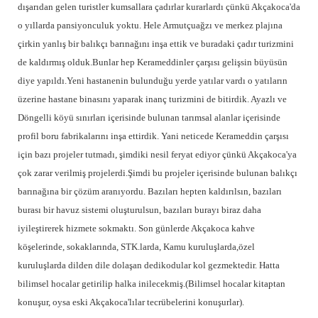
dışarıdan gelen turistler kumsallara çadırlar kurarlardı çünkü Akçakoca'da
o yıllarda pansiyonculuk yoktu. Hele Armutçuağzı ve merkez plajına
çirkin yanlış bir balıkçı barınağını inşa ettik ve buradaki çadır turizmini
de kaldırmış olduk.Bunlar hep Kerameddinler çarşısı gelişsin büyüsün
diye yapıldı.Yeni hastanenin bulunduğu yerde yatılar vardı o yatıların
üzerine hastane binasını yaparak inanç turizmini de bitirdik. Ayazlı ve
Döngelli köyü sınırları içerisinde bulunan tarımsal alanlar içerisinde
profil boru fabrikalarını inşa ettirdik. Yani neticede Kerameddin çarşısı
için bazı projeler tutmadı, şimdiki nesil feryat ediyor çünkü Akçakoca'ya
çok zarar verilmiş projelerdi.Şimdi bu projeler içerisinde bulunan balıkçı
barınağına bir çözüm aranıyordu. Bazıları hepten kaldırılsın, bazıları
burası bir havuz sistemi oluşturulsun, bazıları burayı biraz daha
iyileştirerek hizmete sokmaktı. Son günlerde Akçakoca kahve
köşelerinde, sokaklarında, STK.larda, Kamu kuruluşlarda,özel
kuruluşlarda dilden dile dolaşan dedikodular kol gezmektedir. Hatta
bilimsel hocalar getirilip halka inilecekmiş.(Bilimsel hocalar kitaptan
konuşur, oysa eski Akçakoca'lılar tecrübelerini konuşurlar).