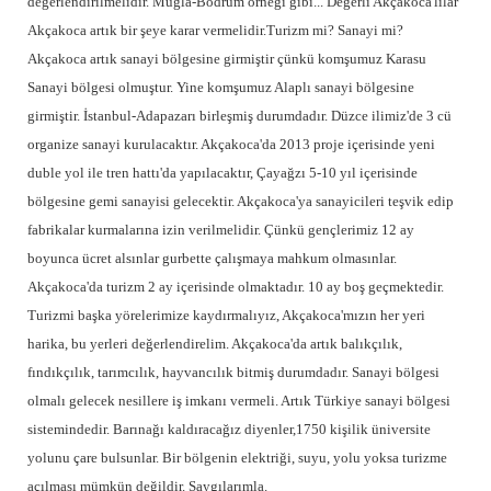
değerlendirilmelidir. Muğla-Bodrum örneği gibi... Değerli Akçakoca'lılar
Akçakoca artık bir şeye karar vermelidir.Turizm mi? Sanayi mi?
Akçakoca artık sanayi bölgesine girmiştir çünkü komşumuz Karasu
Sanayi bölgesi olmuştur. Yine komşumuz Alaplı sanayi bölgesine
girmiştir. İstanbul-Adapazarı birleşmiş durumdadır. Düzce ilimiz'de 3 cü
organize sanayi kurulacaktır. Akçakoca'da 2013 proje içerisinde yeni
duble yol ile tren hattı'da yapılacaktır, Çayağzı 5-10 yıl içerisinde
bölgesine gemi sanayisi gelecektir. Akçakoca'ya sanayicileri teşvik edip
fabrikalar kurmalarına izin verilmelidir. Çünkü gençlerimiz 12 ay
boyunca ücret alsınlar gurbette çalışmaya mahkum olmasınlar.
Akçakoca'da turizm 2 ay içerisinde olmaktadır. 10 ay boş geçmektedir.
Turizmi başka yörelerimize kaydırmalıyız, Akçakoca'mızın her yeri
harika, bu yerleri değerlendirelim. Akçakoca'da artık balıkçılık,
fındıkçılık, tarımcılık, hayvancılık bitmiş durumdadır. Sanayi bölgesi
olmalı gelecek nesillere iş imkanı vermeli. Artık Türkiye sanayi bölgesi
sistemindedir. Barınağı kaldıracağız diyenler,1750 kişilik üniversite
yolunu çare bulsunlar. Bir bölgenin elektriği, suyu, yolu yoksa turizme
açılması mümkün değildir. Saygılarımla.