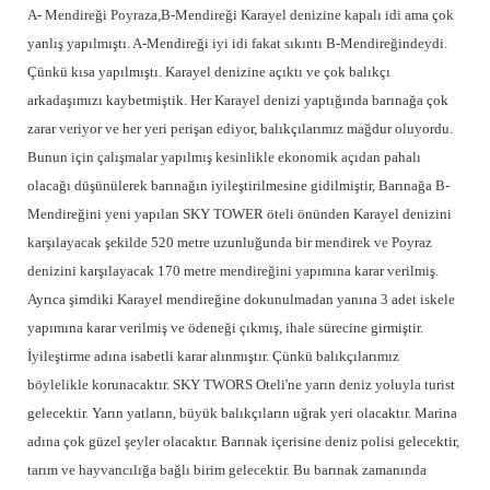
A- Mendireği Poyraza,B-Mendireği Karayel denizine kapalı idi ama çok
yanlış yapılmıştı. A-Mendireği iyi idi fakat sıkıntı B-Mendireğindeydi.
Çünkü kısa yapılmıştı. Karayel denizine açıktı ve çok balıkçı
arkadaşımızı kaybetmiştik. Her Karayel denizi yaptığında barınağa çok
zarar veriyor ve her yeri perişan ediyor, balıkçılarımız mağdur oluyordu.
Bunun için çalışmalar yapılmış kesinlikle ekonomik açıdan pahalı
olacağı düşünülerek barınağın iyileştirilmesine gidilmiştir, Barınağa B-
Mendireğini yeni yapılan SKY TOWER öteli önünden Karayel denizini
karşılayacak şekilde 520 metre uzunluğunda bir mendirek ve Poyraz
denizini karşılayacak 170 metre mendireğini yapımına karar verilmiş.
Ayrıca şimdiki Karayel mendireğine dokunulmadan yanına 3 adet iskele
yapımına karar verilmiş ve ödeneği çıkmış, ihale sürecine girmiştir.
İyileştirme adına isabetli karar alınmıştır. Çünkü balıkçılarımız
böylelikle korunacaktır. SKY TWORS Oteli'ne yarın deniz yoluyla turist
gelecektir. Yarın yatların, büyük balıkçıların uğrak yeri olacaktır. Marina
adına çok güzel şeyler olacaktır. Barınak içerisine deniz polisi gelecektir,
tarım ve hayvancılığa bağlı birim gelecektir. Bu barınak zamanında