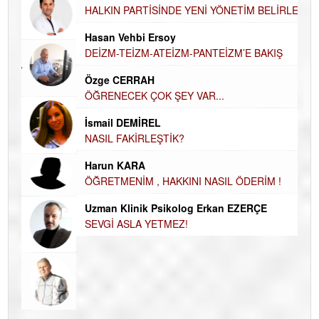
UĞUR DEMİROĞLU
DÜ
AH
HALKIN PARTİSİNDE YENİ YÖNETİM BELİRLENDİ…
Hü
Hasan Vehbi Ersoy
H
DEİZM-TEİZM-ATEİZM-PANTEİZM’E BAKIŞ
El
Özge CERRAH
EC
ÖĞRENECEK ÇOK ŞEY VAR...
Du
İsmail DEMİREL
İN
NASIL FAKİRLEŞTİK?
NA
Harun KARA
Ku
ÖĞRETMENİM , HAKKINI NASIL ÖDERİM !
Ço
Uzman Klinik Psikolog Erkan EZERÇE
SEVGİ ASLA YETMEZ!