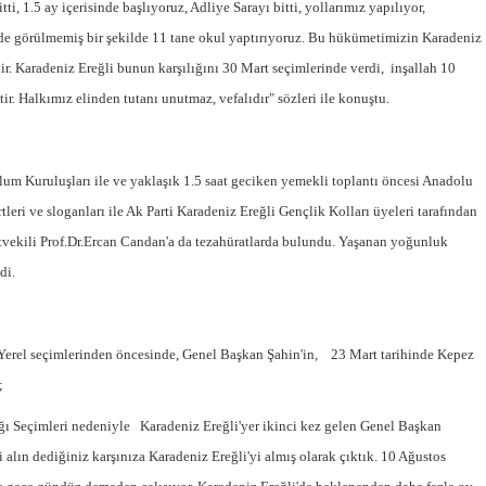
ti, 1.5 ay içerisinde başlıyoruz, Adliye Sarayı bitti, yollarımız yapılıyor,
NOKTA: ARA ÖĞÜNLER
nde görülmemiş bir şekilde 11 tane okul yaptırıyoruz. Bu hükümetimizin Karadeniz
Konuk Yazar
r. Karadeniz Ereğli bunun karşılığını 30 Mart seçimlerinde verdi, inşallah 10
Temiz enerji ve gelecek
r. Halkımız elinden tutanı unutmaz, vefalıdır" sözleri ile konuştu.
mücadelesi
Uğuralp CİVELEK
“Bu bir suç duyurusudur”
um Kuruluşları ile ve yaklaşık 1.5 saat geciken yemekli toplantı öncesi Anadolu
ri ve sloganları ile Ak Parti Karadeniz Ereğli Gençlik Kolları üyeleri tarafından
Özkan Doğan
etvekili Prof.Dr.Ercan Candan'a da tezahüratlarda bulundu. Yaşanan yoğunluk
YEREL RADYO VE REKLAM
di.
t Yerel seçimlerinden öncesinde, Genel Başkan Şahin'in, 23 Mart tarihinde Kepez
;
ğı Seçimleri nedeniyle Karadeniz Ereğli'yer ikinci kez gelen Genel Başkan
Mustafa Ozturk
İç fındığın fiyatı bu gün 1600 TL Kabuklu fınd
 alın dediğiniz karşınıza Karadeniz Ereğli'yi almış olarak çıktık. 10 Ağustos
bu fiyatın dörtte biri yani 400 TL olmalı. iç fın