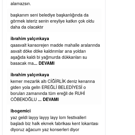
alamazsın.
başkanım seni belediye başkanlığında da
görmek isteriz senin ereyliye katkın çok oldu
daha da olacaktır
ibrahim yalçınkaya
qaasvalt kansorejen madde mahalle aralarında
asvalt döke döke kaldırımlar ana yoldan
aşağıda kaldı bi yağmurda dükkanları su
basacak ma
... DEVAMI
ibrahim yalçınkaya
kemer mezarlık altı CİĞİRLİK deniz kenarına
giden yola gelin EREĞLİ BELEDİYESİ o
boruları zamanında tüm ereğli de RUHİ
CÖBEKOĞLU
... DEVAMI
ibogemici
yaz geldi layyy layyy layy lom festivalleri
başladı biz halk ekmek fabrikası kent lokantası
diyoruz ağacum yaz konserleri diyor