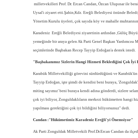
milletvekilleri Prof. Dr. Ercan Candan, Özcan Ulupınar ile ber
Uysal'ı ziyaret etti.Şahin,Kdz. Ereğli Belediyesi önünde Beledi
Yönetim Kurulu üyeleri, çok sayıda köy ve mahalle muhtarının 
Karadeniz Ereğli Belediyesi ziyaretinin ardından ,Gülüç Büyük
yemeğinde bir araya gelen Ak Parti Genel Başkan Yardımcısı M
seçimlerinde Başbakan Recep Tayyip Erdoğan'a destek istedi.
"Başbakanımız Sizlerin Hangi Hizmeti Beklediğini Çok İyi 
Karabük Milletvekilliği görevini sürdürdüğünü ve Karabük'ün 
Tayyip Erdoğan, işte şimdi de kendisi beni buraya, 'Zonguldak
miting sayımız' beni buraya kendi adına gönderdi, sizlere sela
çok iyi biliyor, Zonguldaklıların merkezi hükümetten hangi hi
yapılması gerektiğini çok iyi bildiğini biliyorsunuz" dedi.
Candan :"Hükümetimiz Karadeniz Ereğli'yi Önemsiyor"
Ak Parti Zonguldak Milletvekili Prof.Dr.Ercan Candan da ilçede