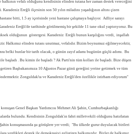
 halkının vefalı olduğunu kendisinin elinden tutana her zaman destek vereceğini
 Karadeniz Ereğli ilçesinin son 50 yılın miladını yaşadığının altını çizen
astane bitti, 1.5 ay içerisinde yeni hastane çalışmaya başlıyor. Adliye sarayı
 Karadeniz Ereğli'de tarihinde görülmemiş bir şekilde 11 tane okul yaptırıyoruz. Bu
üksek olduğunun göstergesi. Karadeniz Ereğli bunun karşılığını verdi, inşallah
tir. Halkımız elinden tutanı unutmaz, vefalıdır. Bizim boynumuz eğilmeyecektir,
onra belki bunlar bir tarih olacak, o günün zayıf adamı bugünün güçlü adımı. Bu
le başladı . Bu kimin ile başladı ? Ak Parti'nin tüm kolları ile başladı. Bize düşen
ne getiren Başbakanımıza 10 Ağustos Pazar günü gereğini yerine getirmek ve tüm
ndermektir. Zonguldak'ta ve Karadeniz Ereğli'den özellikle istirham ediyorum"
ıda konuşan Genel Başkan Yardımcısı Mehmet Ali Şahin, Cumhurbaşkanlığı
malarda bulundu. Kendisinin Zonguldak'ın fahri milletvekili olduğunu hatırlatan
ahin konuşmasında şu görüşlere yer verdi; "Bu ülkede gurur duyulacak birileri
nlara verdikleri destek ile demokrasiyi geliştiren halkımızdır. Bizler de halkımız