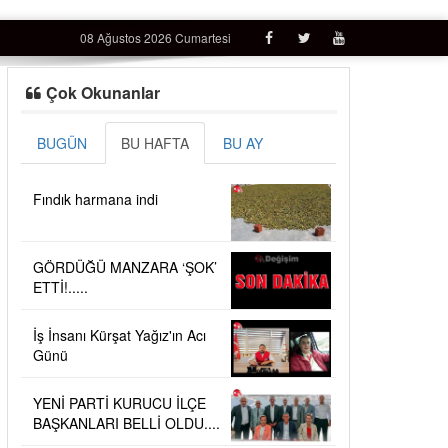
08 Ağustos 2026 Cumartesi
Çok Okunanlar
BUGÜN
BU HAFTA
BU AY
Fındık harmana indi
GÖRDÜĞÜ MANZARA ‘ŞOK’
ETTİ!.....
İş İnsanı Kürşat Yağız'ın Acı
Günü
YENİ PARTİ KURUCU İLÇE
BAŞKANLARI BELLİ OLDU....