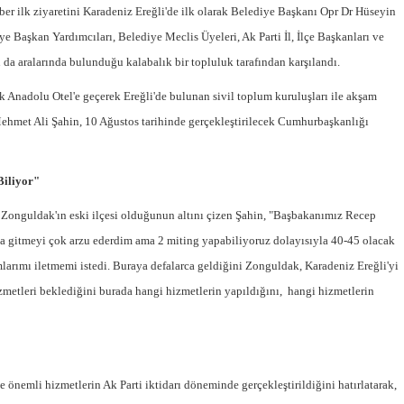
aber ilk ziyaretini Karadeniz Ereğli'de ilk olarak Belediye Başkanı Opr Dr Hüseyin
ye Başkan Yardımcıları, Belediye Meclis Üyeleri, Ak Parti İl, İlçe Başkanları ve
da aralarında bulunduğu kalabalık bir topluluk tarafından karşılandı.
 Anadolu Otel'e geçerek Ereğli'de bulunan sivil toplum kuruluşları ile akşam
ehmet Ali Şahin, 10 Ağustos tarihinde gerçekleştirilecek Cumhurbaşkanlığı
Semih ÇOLAK
Biliyor"
SEÇMEN NE DEDİ?
Zonguldak'ın eski ilçesi olduğunun altını çizen Şahin, "Başbakanımız Recep
Op. Dr. Erol GÜNEN
'a gitmeyi çok arzu ederdim ama 2 miting yapabiliyoruz dolayısıyla 40-45 olacak
Kemiklerinizi Sessizce Çürüten 6
mlarımı iletmemi istedi. Buraya defalarca geldiğini Zonguldak, Karadeniz Ereğli'yi
Alışkanlık
zmetleri beklediğini burada hangi hizmetlerin yapıldığını, hangi hizmetlerin
Şenol AZMAN
“Aman doktor, yaman doktor.
Derdime bir çare!” – 2-
Merve KIRAN
 önemli hizmetlerin Ak Parti iktidarı döneminde gerçekleştirildiğini hatırlatarak,
KİLO KONTROLÜNDE KİLİT