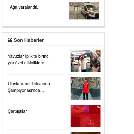
Ağır yaralandı!..
Son Haberler
Yavuzlar İplik'te birinci
yıla özel etkinliklere
yoğun ilgi....
Uluslararası Tekvando
Şampiyonası'nda
Karadeniz Ereğli'ye
büyük gurur
Çarpıştılar