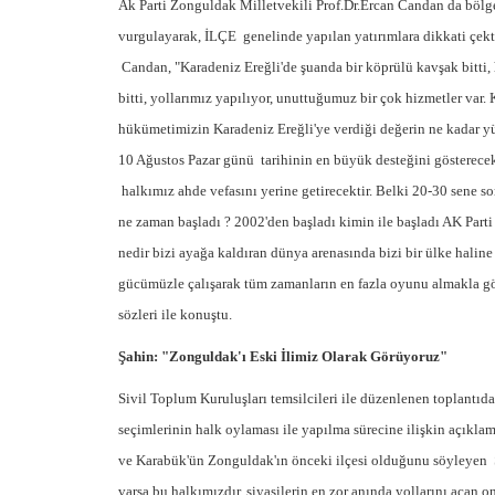
Ak Parti Zonguldak Milletvekili Prof.Dr.Ercan Candan da bölge
vurgulayarak, İLÇE genelinde yapılan yatırımlara dikkati çekti.
Candan, "Karadeniz Ereğli'de şuanda bir köprülü kavşak bitti, h
bitti, yollarımız yapılıyor, unuttuğumuz bir çok hizmetler var.
hükümetimizin Karadeniz Ereğli'ye verdiği değerin ne kadar y
10 Ağustos Pazar günü tarihinin en büyük desteğini gösterecek
halkımız ahde vefasını yerine getirecektir. Belki 20-30 sene s
ne zaman başladı ? 2002'den başladı kimin ile başladı AK Parti i
nedir bizi ayağa kaldıran dünya arenasında bizi bir ülke hali
gücümüzle çalışarak tüm zamanların en fazla oyunu almakla gö
sözleri ile konuştu.
Şahin: "Zonguldak'ı Eski İlimiz Olarak Görüyoruz"
Sivil Toplum Kuruluşları temsilcileri ile düzenlenen toplant
seçimlerinin halk oylaması ile yapılma sürecine ilişkin açıkla
ve Karabük'ün Zonguldak'ın önceki ilçesi olduğunu söyleyen Ş
varsa bu halkımızdır, siyasilerin en zor anında yollarını açan o