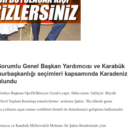
 Sorumlu Genel Başkan Yardımcısı ve Karabük
hurbaşkanlığı seçimleri kapsamında Karadeniz
bulundu
Belediye Başkanı Opr.Dr.Hüseyin Uysal'a yaptı. Daha sonra Gülüç'te Büyük
Sivil Toplum Kuruluşu temsilcilerine seslenen Şahin ,"Bu ülkede gurur
da yollarını açan onlara verdikleri destek ile demokrasiyi geliştiren halkımızdır.
dımcısı ve Karabük Milletvekili Mehmet Ali Şahin Beraberinde yöre