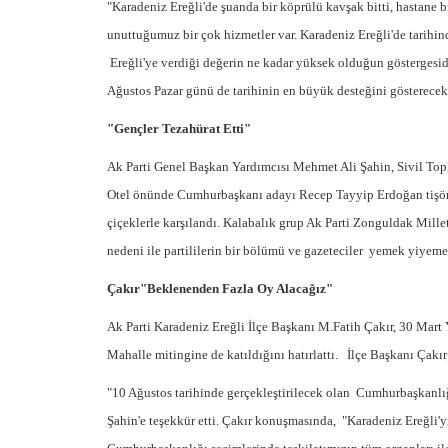
"Karadeniz Ereğli'de şuanda bir köprülü kavşak bitti, hastane bit
unuttuğumuz bir çok hizmetler var. Karadeniz Ereğli'de tarihi
Ereğli'ye verdiği değerin ne kadar yüksek olduğun göstergesidi
Ağustos Pazar günü de tarihinin en büyük desteğini gösterecekti
"Gençler Tezahürat Etti"
Ak Parti Genel Başkan Yardımcısı Mehmet Ali Şahin, Sivil Topl
Otel önünde Cumhurbaşkanı adayı Recep Tayyip Erdoğan tişörtle
çiçeklerle karşılandı. Kalabalık grup Ak Parti Zonguldak Mill
nedeni ile partililerin bir bölümü ve gazeteciler yemek yiyeme
Çakır"Beklenenden Fazla Oy Alacağız"
Ak Parti Karadeniz Ereğli İlçe Başkanı M.Fatih Çakır, 30 Mar
Mahalle mitingine de katıldığını hatırlattı. İlçe Başkanı Çakır
"10 Ağustos tarihinde gerçekleştirilecek olan Cumhurbaşkanlı
Şahin'e teşekkür etti. Çakır konuşmasında, "Karadeniz Ereğli'yi