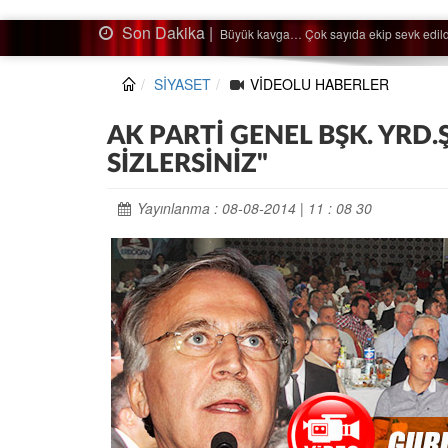
Son Dakika |
Ağaçtan düştü…
SİYASET
VİDEOLU HABERLER
AK PARTİ GENEL BŞK. YRD.
SİZLERSİNİZ"
Yayınlanma : 08-08-2014 | 11 : 08 30