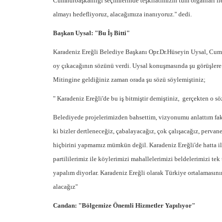
Cumhurbaşkanlığı seçimlerinde teşkilatımızın tüm organları il
almayı hedefliyoruz, alacağımıza inanıyoruz." dedi.
Başkan Uysal: "Bu İş Bitti"
Karadeniz Ereğli Belediye Başkanı Opr.Dr.Hüseyin Uysal, Cum
oy çıkacağının sözünü verdi. Uysal konuşmasında şu görüşlere
Mitingine geldiğiniz zaman orada şu sözü söylemiştiniz;
" Karadeniz Ereğli'de bu iş bitmiştir demiştiniz, gerçekten o söz
Belediyede projelerimizden bahsettim, vizyonumu anlattım fak
ki bizler dertleneceğiz, çabalayacağız, çok çalışacağız, pervan
hiçbirini yapmamız mümkün değil. Karadeniz Ereğli'de hatta ilim
partililerimiz ile köylerimizi mahallelerimizi beldelerimizi tek
yapalım diyorlar. Karadeniz Ereğli olarak Türkiye ortalamasın
alacağız"
Candan: "Bölgemize Önemli Hizmetler Yapılıyor"