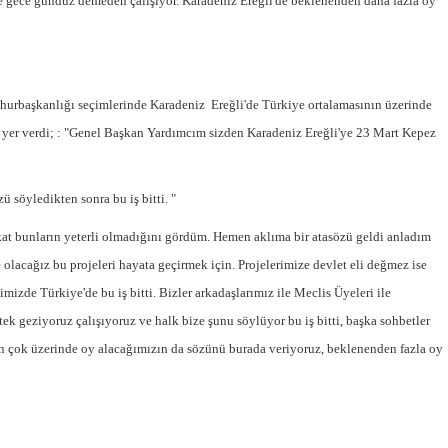
e gece gündüz demeden çalışıyor. Karadeniz Ereğli'de beklenenden daha fazla oy
dört katına satılıyor. iç f
... DEVAMI
ibrahim yalçınkaya
POSBIYIK nerelerde ya kaç aydır vekaletle
belediye yönetilirmi hayretdebişey
hurbaşkanlığı seçimlerinde Karadeniz Ereğli'de Türkiye ortalamasının üzerinde
Kadir inanc
 yer verdi; : "Genel Başkan Yardımcım sizden Karadeniz Ereğli'ye 23 Mart Kepez
Ekmek yediğiniz yere veda edersiniz gurur
tablosu yaparsınız değişik bu kişilikler ya
ü söyledikten sonra bu iş bitti. "
Muhammed
Valla tren kactj gitti.Uysali devirmwk icin
at bunların yeterli olmadığını gördüm. Hemen aklıma bir atasözü geldi anladım
elinizden ne geliyosa Chp ile kendi partiniz
e olacağız bu projeleri hayata geçirmek için. Projelerimize devlet eli değmez ise
aleyhine calistiniz.Becerdinizde Adami alasa
ettiniz.Sonuc
... DEVAMI
izde Türkiye'de bu iş bitti. Bizler arkadaşlarımız ile Meclis Üyeleri ile
 tek geziyoruz çalışıyoruz ve halk bize şunu söylüyor bu iş bitti, başka sohbetler
Ali
ın çok üzerinde oy alacağımızın da sözünü burada veriyoruz, beklenenden fazla oy
1950 türkiye
ihracati,tütün,kuruüzüm,findik,pamuk krom
mdeni,kafa basi senede 14 dolar