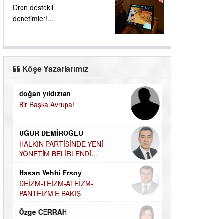
Dron destekli
denetimler!...
Köşe Yazarlarımız
doğan yıldıztan
Dilek Şen Kara
Bir Başka Avrupa!
KAYIP-YAS SÜR
Hamdi Güner
UĞUR DEMİROĞLU
DÜNYASI İÇİN
MÜSLÜMAN AHİ
HALKIN PARTİSİNDE YENİ
YÖNETİM BELİRLENDİ…
Hüseyin Aksak
Hasan Vehbi Ersoy
HAVADAN SUD
DEİZM-TEİZM-ATEİZM-
Elif Yapıcı
PANTEİZM’E BAKIŞ
ECHO İLE NARC
Özge CERRAH
HİKÂYESİ