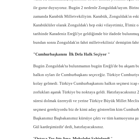
ile gurur duyuyoruz. Bugün 2 nedenle Zonguldak'tayım. Birinci
zamanda Karabük Milletvekiliyim. Karabük, Zonguldak'ın eski i
Karabüklüler olarak Zonguldak'ı hep eski vilayetimiz, İl'imiz 
tarihinde Karadeniz Ereğli'ye geldiğimde bir ifadede bulunmu
bundan sonra Zonguldak'ın fahri milletvekiliniz' demiştim fahri
"Cumhurbaşkanını İlk Defa Halk Seçiyor "
Bugün Zonguldak'ta bulunmamın bugün Ereğli'de bu akşam bur
halkın oyları ile Cumhurbaşkanı seçeceğiz. Türkiye Cumhuriyet
kolay gelmedi. Türkiye Cumhurbaşkanını halkın seçmesi icap ed
zorlukları aşarak Türkiye bu noktaya geldi. Hatırlayacaksınız
süresi dolmak üzereydi ve yerine Türkiye Büyük Millet Mecli
seçmesi gerekiyordu biz de kimi aday gösterelim kim Cumhurba
Başkanımız Başbakanımız kürsüye çıktı ve tüm kamuoyuna şu 
Gül kardeşimizdir' dedi, hatırlayacaksınız.
"
Ortaya Tez Attı Ama Muhalefet Sahiplendi
"