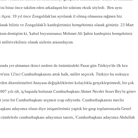
si biraz önce takdim eden arkadaşım bir sıfatımı eksik söyledi. Ben aynı
lçesi. 19 yıl önce Zonguldak'tan ayrılarak il olmuş olmasına rağmen biz
olarak biliriz ve Zonguldak'lı kardeşlerimizi hemşehrimiz olarak görürüz. 23 Mart
ştum demiştim ki, 'kabul buyurursanız Mehmet Ali Şahin kardeşiniz hemşehriniz
 milletvekiliniz olarak sizlerin arasındayım.
ada yer almamın ikinci nedeni de önümüzdeki Pazar gün Türkiye'de ilk kez
i'nin 12'nci Cumhurbaşkanını artık halk, millet seçecek. Türkiye bu noktaya
en düzenlemeleri Anayasa değişikliklerini kolaylıkla gerçekleştirmedi, bir çok
 2007 yılı idi, iş başında bulunan Cumhurbaşkanı Ahmet Necdet Sezer Bey'in görev
si yeni bir Cumhurbaşkanı seçmesi icap ediyordu. Cumhurbaşkanını meclis
şkanı adayımız olsun diye istişarelerimiz yaptık bir grup toplantımızda Genel
cümlelerle cumhurbaşkanı adayımızı tanıttı, 'Cumhurbaşkanı adayımız Abdullah