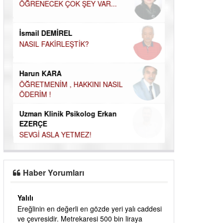
ÖĞRENECEK ÇOK ŞEY VAR...
Durul Mert M.A
İNSANLARIN E
MUTLULUK AMA
İsmail DEMİREL
OLABİLİRİZ?
NASIL FAKİRLEŞTİK?
Kudret Yavuz E
Çocuğunuz her 
Harun KARA
ÖĞRETMENİM , HAKKINI NASIL
ÖDERİM !
Uzman Klinik Psikolog Erkan
EZERÇE
SEVGİ ASLA YETMEZ!
Haber Yorumları
Yalılı
ık
Ereğlinin en değerli en gözde yeri yalı caddesi
dık
ve çevresidir. Metrekaresi 500 bin liraya