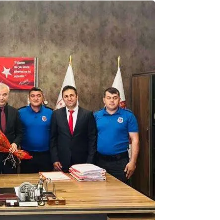
ibrahim yalçınkaya
POSBIYIK nerelerde ya kaç aydır vekaletle
belediye yönetilirmi hayretdebişey
Kadir inanc
Ekmek yediğiniz yere veda edersiniz gurur
tablosu yaparsınız değişik bu kişilikler ya
Muhammed
Valla tren kactj gitti.Uysali devirmwk icin
elinizden ne geliyosa Chp ile kendi partiniz
aleyhine calistiniz.Becerdinizde Adami alasa
ettiniz.Sonuc
... DEVAMI
Ali
1950 türkiye
ihracati,tütün,kuruüzüm,findik,pamuk krom
mdeni,kafa basi senede 14 dolar