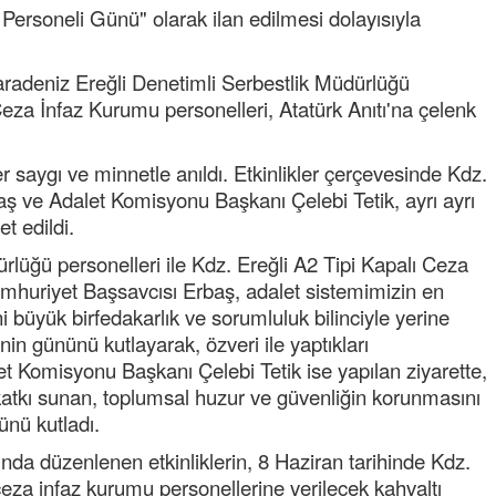
Personeli Günü" olarak ilan edilmesi dolayısıyla
aradeniz Ereğli Denetimli Serbestlik Müdürlüğü
Ceza İnfaz Kurumu personelleri, Atatürk Anıtı'na çelenk
 saygı ve minnetle anıldı. Etkinlikler çerçevesinde Kdz.
ş ve Adalet Komisyonu Başkanı Çelebi Tetik, ayrı ayrı
Semih ÇOLAK
t edildi.
SEÇMEN NE DEDİ?
rlüğü personelleri ile Kdz. Ereğli A2 Tipi Kapalı Ceza
mhuriyet Başsavcısı Erbaş, adalet sistemimizin en
Op. Dr. Erol GÜNEN
i büyük birfedakarlık ve sorumluluk bilinciyle yerine
Kemiklerinizi Sessizce Çürüten 6
Alışkanlık
in gününü kutlayarak, özveri ile yaptıkları
et Komisyonu Başkanı Çelebi Tetik ise yapılan ziyarette,
Şenol AZMAN
 katkı sunan, toplumsal huzur ve güvenliğin korunmasını
“Aman doktor, yaman doktor.
ünü kutladı.
Derdime bir çare!” – 2-
da düzenlenen etkinliklerin, 8 Haziran tarihinde Kdz.
Merve KIRAN
ceza infaz kurumu personellerine verilecek kahvaltı
KİLO KONTROLÜNDE KİLİT