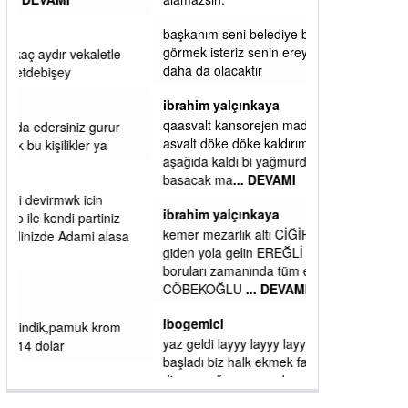
başkanım seni belediye başkanlığında da
görmek isteriz senin ereyliye katkın çok oldu
daha da olacaktır
ibrahim yalçınkaya
qaasvalt kansorejen madde mahalle aralarında
asvalt döke döke kaldırımlar ana yoldan
aşağıda kaldı bi yağmurda dükkanları su
basacak ma
... DEVAMI
ibrahim yalçınkaya
kemer mezarlık altı CİĞİRLİK deniz kenarına
giden yola gelin EREĞLİ BELEDİYESİ o
boruları zamanında tüm ereğli de RUHİ
CÖBEKOĞLU
... DEVAMI
ibogemici
yaz geldi layyy layyy layy lom festivalleri
başladı biz halk ekmek fabrikası kent lokantası
diyoruz ağacum yaz konserleri diyor