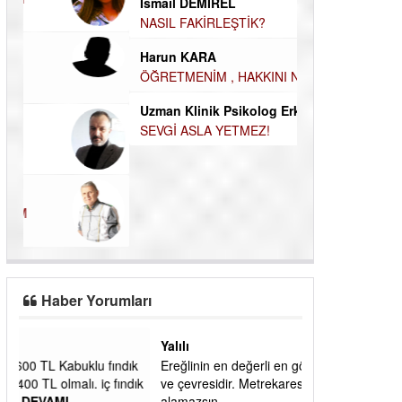
İsmail DEMİREL
Durul Mert M.A
NASIL FAKİRLEŞTİK?
İNSANLARIN E
Harun KARA
MUTLULUK AMA
ÖĞRETMENİM , HAKKINI NASIL ÖDERİM !
OLABİLİRİZ?
Uzman Klinik Psikolog Erkan EZERÇE
Kudret Yavuz E
SEVGİ ASLA YETMEZ!
Çocuğunuz her 
Haber Yorumları
Yalılı
ık
Ereğlinin en değerli en gözde yeri yalı caddesi
dık
ve çevresidir. Metrekaresi 500 bin liraya
alamazsın.