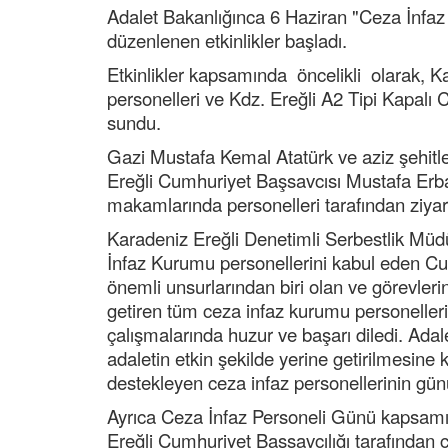
Adalet Bakanlığınca 6 Haziran "Ceza İnfaz 
düzenlenen etkinlikler başladı.
Etkinlikler kapsamında öncelikli olarak, K
personelleri ve Kdz. Ereğli A2 Tipi Kapalı 
sundu.
Gazi Mustafa Kemal Atatürk ve aziz şehitler
Ereğli Cumhuriyet Başsavcısı Mustafa Erba
makamlarında personelleri tarafından ziyare
Karadeniz Ereğli Denetimli Serbestlik Müdü
İnfaz Kurumu personellerini kabul eden Cu
önemli unsurlarından biri olan ve görevlerin
getiren tüm ceza infaz kurumu personellerin
çalışmalarında huzur ve başarı diledi. Adal
adaletin etkin şekilde yerine getirilmesine
destekleyen ceza infaz personellerinin gün
Ayrıca Ceza İnfaz Personeli Günü kapsamın
Ereğli Cumhuriyet Başsavcılığı tarafından 