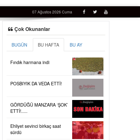
07 Ağustos 2026 Cuma
Çok Okunanlar
BUGÜN
BU HAFTA
BU AY
Fındık harmana indi
POSBIYIK DA VEDA ETTİ!
GÖRDÜĞÜ MANZARA ‘ŞOK’
ETTİ!.....
Ehliyet sevinci birkaç saat
sürdü