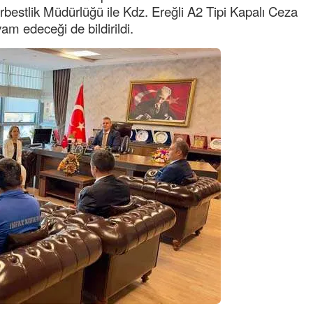
bestlik Müdürlüğü ile Kdz. Ereğli A2 Tipi Kapalı Ceza
NOKTA: ARA ÖĞÜNLER
am edeceği de bildirildi.
Konuk Yazar
Temiz enerji ve gelecek
mücadelesi
Uğuralp CİVELEK
“Bu bir suç duyurusudur”
Özkan Doğan
YEREL RADYO VE REKLAM
Mustafa Ozturk
İç fındığın fiyatı bu gün 1600 TL Kabuklu fınd
bu fiyatın dörtte biri yani 400 TL olmalı. iç fın
dört katına satılıyor. iç f
... DEVAMI