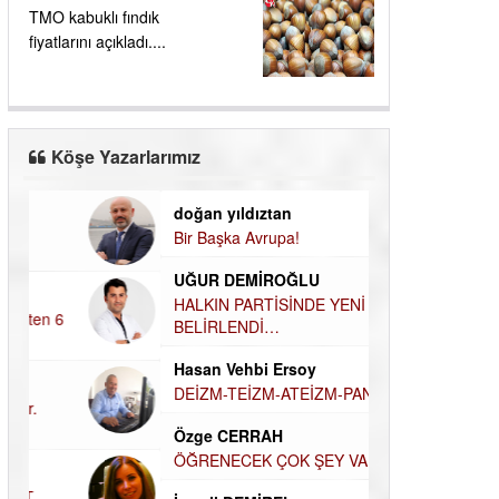
TMO kabuklı fındık
fiyatlarını açıkladı....
Köşe Yazarlarımız
doğan yıldıztan
Dilek Şen Kara
Bir Başka Avrupa!
KAYIP-YAS SÜR
UĞUR DEMİROĞLU
Hamdi Güner
HALKIN PARTİSİNDE YENİ YÖNETİM
DÜNYASI İÇİN
BELİRLENDİ…
MÜSLÜMAN AHİ
Hasan Vehbi Ersoy
Hüseyin Aksak
DEİZM-TEİZM-ATEİZM-PANTEİZM’E BAKIŞ
HAVADAN SUD
Özge CERRAH
Elif Yapıcı
ÖĞRENECEK ÇOK ŞEY VAR...
ECHO İLE NARC
HİKÂYESİ