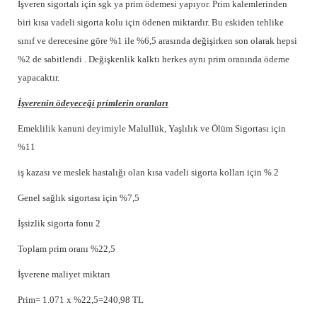
İşveren sigortalı için sgk ya prim ödemesi yapıyor. Prim kalemlerinden
biri kısa vadeli sigorta kolu için ödenen miktardır. Bu eskiden tehlike
sınıf ve derecesine göre %1 ile %6,5 arasında değişirken son olarak hepsi
%2 de sabitlendi . Değişkenlik kalktı herkes aynı prim oranında ödeme
yapacaktır.
İşverenin ödeyeceği primlerin oranları
Emeklilik kanuni deyimiyle Malullük, Yaşlılık ve Ölüm Sigortası için
%11
iş kazası ve meslek hastalığı olan kısa vadeli sigorta kolları için % 2
Genel sağlık sigortası için %7,5
İşsizlik sigorta fonu 2
Toplam prim oranı %22,5
İşverene maliyet miktarı
Prim= 1.071 x %22,5=240,98 TL