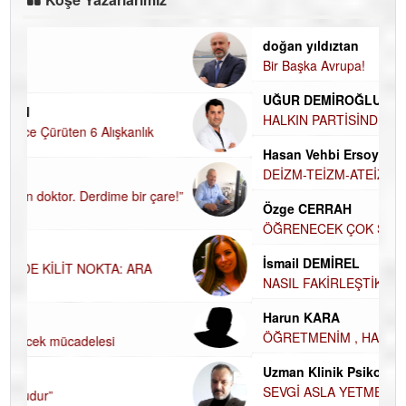
doğan yıldıztan
Bir Başka Avrupa!
UĞUR DEMİROĞLU
HALKIN PARTİSİNDE YENİ YÖNETİM BELİRLENDİ…
Hasan Vehbi Ersoy
DEİZM-TEİZM-ATEİZM-PANTEİZM’E BAKIŞ
Özge CERRAH
ÖĞRENECEK ÇOK ŞEY VAR...
İsmail DEMİREL
NASIL FAKİRLEŞTİK?
Harun KARA
ÖĞRETMENİM , HAKKINI NASIL ÖDERİM !
Uzman Klinik Psikolog Erkan EZERÇE
SEVGİ ASLA YETMEZ!