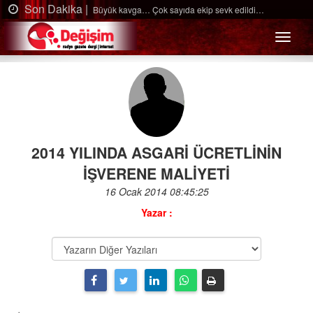
on Dakika |
Son
Büyük kavga… Çok sayıda ekip sevk edildi…
Menü
2014 YILINDA ASGARİ ÜCRETLİNİN
İŞVERENE MALİYETİ
16 Ocak 2014 08:45:25
Yazar :