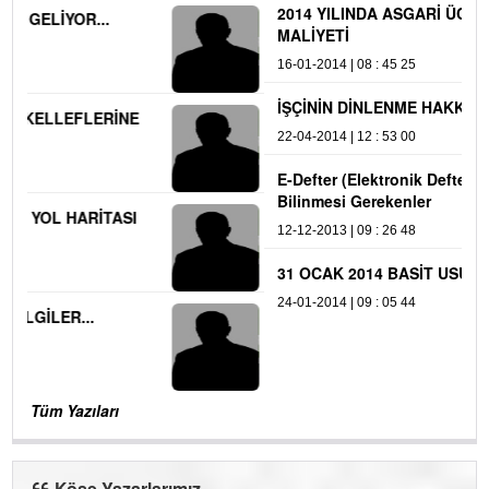
2014 YILINDA ASGARİ ÜCRETLİNİN İŞVERENE
MALİYETİ
16-01-2014 | 08 : 45 25
İŞÇİNİN DİNLENME HAKKI (SORU-CEVAP)
22-04-2014 | 12 : 53 00
E-Defter (Elektronik Defter) zorunluluğu Hakkında
Bilinmesi Gerekenler
12-12-2013 | 09 : 26 48
31 OCAK 2014 BASİT USULE GEÇMEK İÇİN SON GÜN
24-01-2014 | 09 : 05 44
Tüm Yazıları
Köşe Yazarlarımız