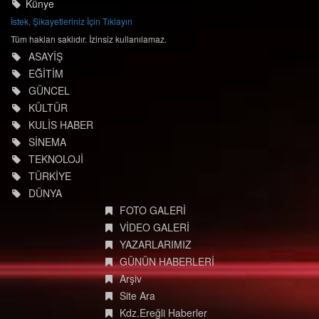
Künye
İstek, Şikayetleriniz İçin Tıklayın
Tüm hakları saklıdır. İzinsiz kullanılamaz.
ASAYİŞ
EĞİTİM
GÜNCEL
KÜLTÜR
KULİS HABER
SİNEMA
TEKNOLOJİ
TÜRKİYE
DÜNYA
FOTO GALERİ
VİDEO GALERİ
YAZARLARIMIZ
GÜNÜN HABERLERİ
Arşiv
Site Ara
Kdz.Ereğli Haberler