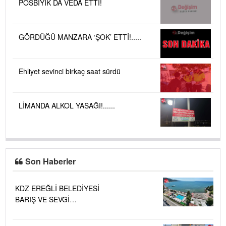
POSBIYIK DA VEDA ETTİ!
GÖRDÜĞÜ MANZARA ‘ŞOK’ ETTİ!.....
Ehliyet sevinci birkaç saat sürdü
LİMANDA ALKOL YASAĞI!......
Son Haberler
KDZ EREĞLİ BELEDİYESİ
BARIŞ VE SEVGİ
PLAJLARINDA DENİZ SUYU
KALİTESİ "MÜKEMMEL"