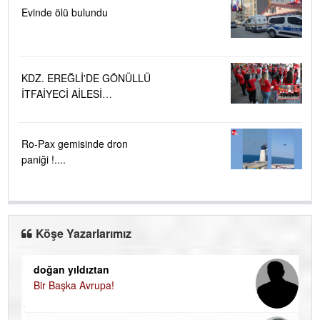
Evinde ölü bulundu
KDZ. EREĞLİ'DE GÖNÜLLÜ
İTFAİYECİ AİLESİ
BÜYÜYOR...
Ro-Pax gemisinde dron
paniği !....
Köşe Yazarlarımız
doğan yıldıztan
Di
Bir Başka Avrupa!
KA
Ha