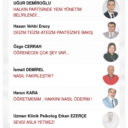
UĞUR DEMİROĞLU
DÜ
AH
HALKIN PARTİSİNDE YENİ YÖNETİM
BELİRLENDİ…
Hü
Hasan Vehbi Ersoy
H
DEİZM-TEİZM-ATEİZM-PANTEİZM’E BAKIŞ
El
EC
Özge CERRAH
ÖĞRENECEK ÇOK ŞEY VAR...
Du
İN
NA
İsmail DEMİREL
NASIL FAKİRLEŞTİK?
Ku
Ço
Harun KARA
ÖĞRETMENİM , HAKKINI NASIL ÖDERİM !
Uzman Klinik Psikolog Erkan EZERÇE
SEVGİ ASLA YETMEZ!