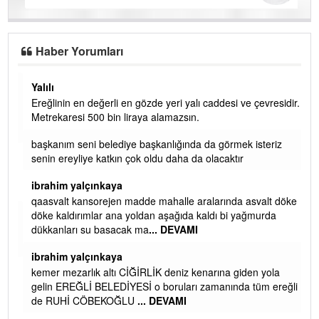
Haber Yorumları
Yalılı
Ereğlinin en değerli en gözde yeri yalı caddesi ve çevresidir.
 iç
Metrekaresi 500 bin liraya alamazsın.
başkanım seni belediye başkanlığında da görmek isteriz
senin ereyliye katkın çok oldu daha da olacaktır
ibrahim yalçınkaya
qaasvalt kansorejen madde mahalle aralarında asvalt döke
döke kaldırımlar ana yoldan aşağıda kaldı bi yağmurda
dükkanları su basacak ma
... DEVAMI
ibrahim yalçınkaya
kemer mezarlık altı CİĞİRLİK deniz kenarına giden yola
gelin EREĞLİ BELEDİYESİ o boruları zamanında tüm ereğli
de RUHİ CÖBEKOĞLU
... DEVAMI
AMI