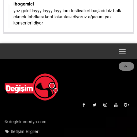
ibogemici
yaz geldi layyy layyy layy lom festivalleri başladı biz halk
ekmek fabrikası kent lokantası diyoruz ağacum yaz
konserleri diyor
Toggle
navigat
© degisimmedya.com
İletişim Bilgileri