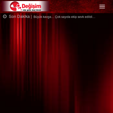
Menü
Son Dakika |
Ağaçtan düştü…