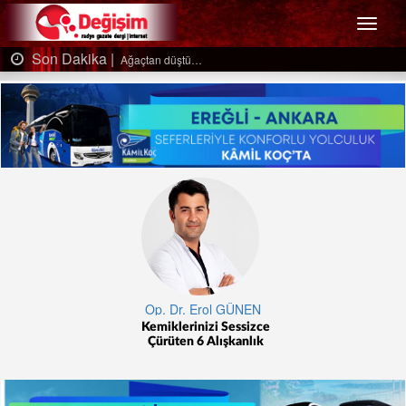
Menü
Son Dakika |
Ağaçtan düştü…
Op. Dr. Erol GÜNEN
Kemiklerinizi Sessizce
Çürüten 6 Alışkanlık