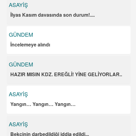
ASAYİŞ
İlyas Kasım davasında son durum!....
GÜNDEM
İncelemeye alındı
GÜNDEM
HAZIR MISIN KDZ. EREĞLİ! YİNE GELİYORLAR..
ASAYİŞ
Yangın… Yangın… Yangın…
ASAYİŞ
Bekçinin darbedildiği iddia edildi.,,