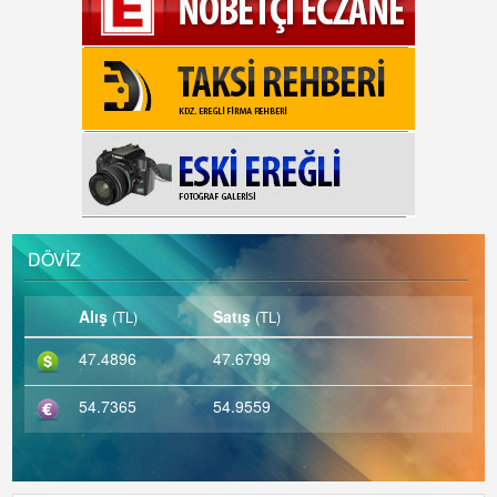
DÖVİZ
Alış
Satış
(TL)
(TL)
47.4896
47.6799
54.7365
54.9559