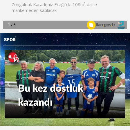
SPOR
Previous
Nex
Bu kez dostluk
kazandı