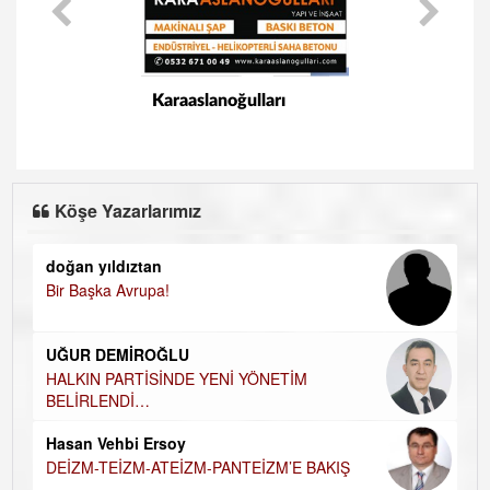
Karaaslanoğulları
Köşe Yazarlarımız
doğan yıldıztan
Di
Bir Başka Avrupa!
KA
Ha
UĞUR DEMİROĞLU
DÜ
AH
HALKIN PARTİSİNDE YENİ YÖNETİM
BELİRLENDİ…
Hü
Hasan Vehbi Ersoy
H
DEİZM-TEİZM-ATEİZM-PANTEİZM’E BAKIŞ
El