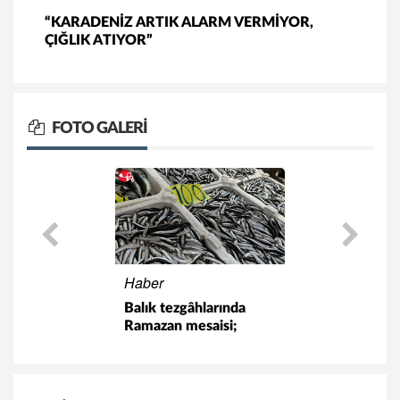
“KARADENİZ ARTIK ALARM VERMİYOR,
ÇIĞLIK ATIYOR”
FOTO GALERİ
Haber
Balık tezgâhlarında
Ramazan mesaisi;
hamsi 100 liradan
satılıyor