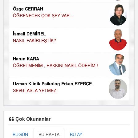
EC
Özge CERRAH
ÖĞRENECEK ÇOK ŞEY VAR...
Du
İN
NA
İsmail DEMİREL
NASIL FAKİRLEŞTİK?
Ku
Ço
Harun KARA
ÖĞRETMENİM , HAKKINI NASIL ÖDERİM !
Uzman Klinik Psikolog Erkan EZERÇE
SEVGİ ASLA YETMEZ!
Çok Okunanlar
BUGÜN
BU HAFTA
BU AY