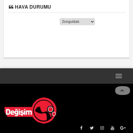
HAVA DURUMU
Toggle
naviga