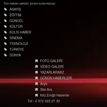
Tüm hakları saklıdır. İzinsiz kullanılamaz.
ASAYİŞ
EĞİTİM
GÜNCEL
KÜLTÜR
KULİS HABER
SİNEMA
TEKNOLOJİ
TÜRKİYE
DÜNYA
FOTO GALERİ
VİDEO GALERİ
YAZARLARIMIZ
GÜNÜN HABERLERİ
Arşiv
Site Ara
Kdz.Ereğli Haberler
Tel : 0 372 322 27 30