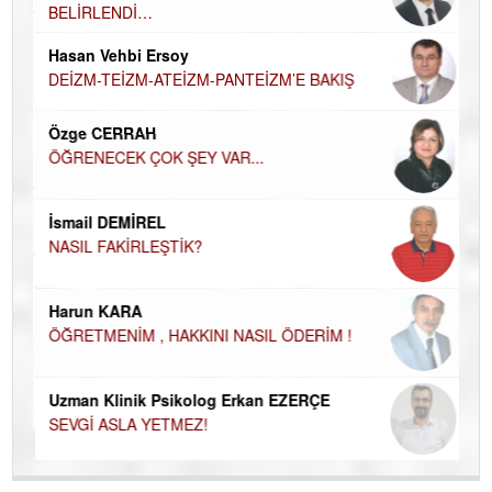
BELİRLENDİ…
Hü
Hasan Vehbi Ersoy
H
DEİZM-TEİZM-ATEİZM-PANTEİZM’E BAKIŞ
El
EC
Özge CERRAH
ÖĞRENECEK ÇOK ŞEY VAR...
Du
İN
NA
İsmail DEMİREL
NASIL FAKİRLEŞTİK?
Ku
Ço
Harun KARA
ÖĞRETMENİM , HAKKINI NASIL ÖDERİM !
Uzman Klinik Psikolog Erkan EZERÇE
SEVGİ ASLA YETMEZ!