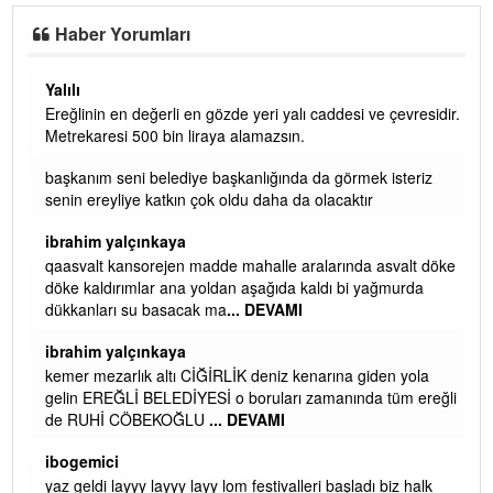
Haber Yorumları
Yalılı
Ereğlinin en değerli en gözde yeri yalı caddesi ve çevresidir.
 iç
Metrekaresi 500 bin liraya alamazsın.
başkanım seni belediye başkanlığında da görmek isteriz
senin ereyliye katkın çok oldu daha da olacaktır
ibrahim yalçınkaya
qaasvalt kansorejen madde mahalle aralarında asvalt döke
döke kaldırımlar ana yoldan aşağıda kaldı bi yağmurda
dükkanları su basacak ma
... DEVAMI
ibrahim yalçınkaya
kemer mezarlık altı CİĞİRLİK deniz kenarına giden yola
gelin EREĞLİ BELEDİYESİ o boruları zamanında tüm ereğli
de RUHİ CÖBEKOĞLU
... DEVAMI
AMI
ibogemici
yaz geldi layyy layyy layy lom festivalleri başladı biz halk