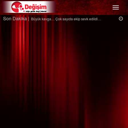
Menü
Son Dakika |
Ağaçtan düştü…