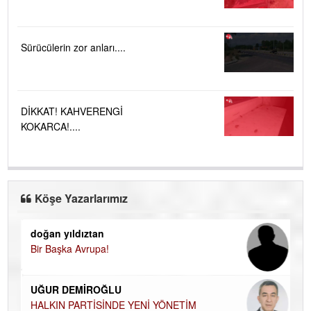
Sürücülerin zor anları....
DİKKAT! KAHVERENGİ
KOKARCA!....
Köşe Yazarlarımız
doğan yıldıztan
Di
Bir Başka Avrupa!
KA
Ha
UĞUR DEMİROĞLU
DÜ
AH
HALKIN PARTİSİNDE YENİ YÖNETİM