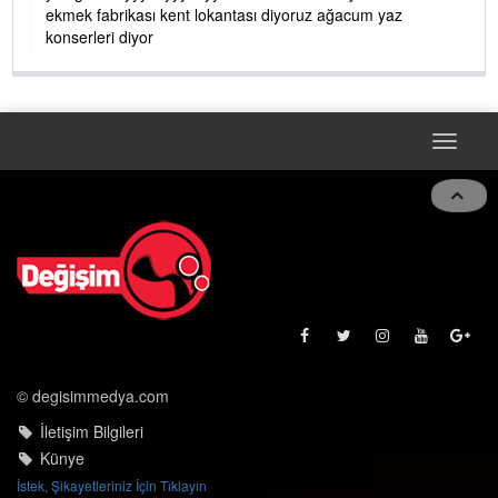
ekmek fabrikası kent lokantası diyoruz ağacum yaz
konserleri diyor
Toggle
navigat
© degisimmedya.com
İletişim Bilgileri
Künye
İstek, Şikayetleriniz İçin Tıklayın