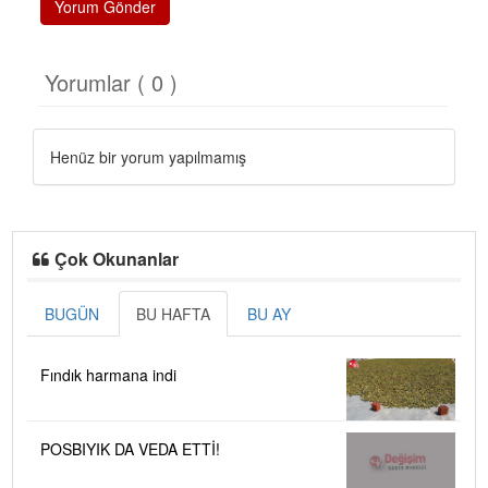
Yorum Gönder
Yorumlar ( 0 )
Henüz bir yorum yapılmamış
Çok Okunanlar
BUGÜN
BU HAFTA
BU AY
Fındık harmana indi
POSBIYIK DA VEDA ETTİ!