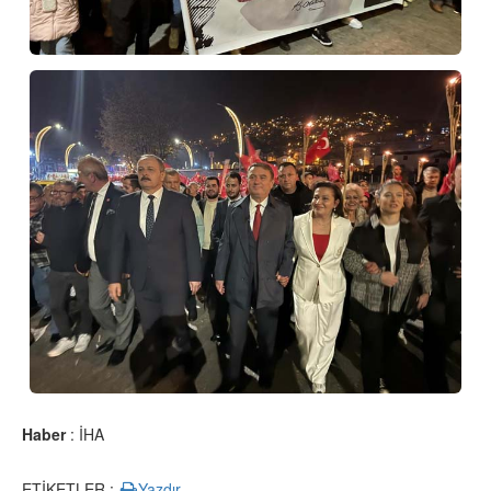
Haber
: İHA
ETİKETLER :
Yazdır