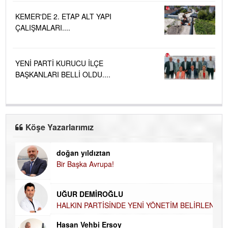
KEMER'DE 2. ETAP ALT YAPI
ÇALIŞMALARI....
YENİ PARTİ KURUCU İLÇE
BAŞKANLARI BELLİ OLDU....
Köşe Yazarlarımız
doğan yıldıztan
Di
Bir Başka Avrupa!
KA
Ha
UĞUR DEMİROĞLU
DÜ
AH
HALKIN PARTİSİNDE YENİ YÖNETİM
BELİRLENDİ…
Hü