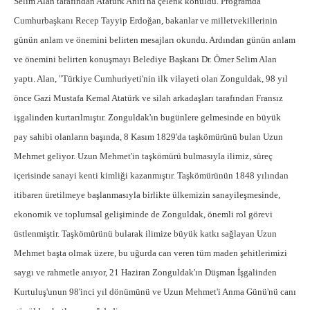
Selim Alan tarafından Atatürk Anıtı'na çelenk konuldu. Programda
Cumhurbaşkanı Recep Tayyip Erdoğan, bakanlar ve milletvekillerinin
günün anlam ve önemini belirten mesajları okundu. Ardından günün anlam
ve önemini belirten konuşmayı Belediye Başkanı Dr. Ömer Selim Alan
yaptı. Alan, "Türkiye Cumhuriyeti'nin ilk vilayeti olan Zonguldak, 98 yıl
önce Gazi Mustafa Kemal Atatürk ve silah arkadaşları tarafından Fransız
işgalinden kurtarılmıştır. Zonguldak'ın bugünlere gelmesinde en büyük
pay sahibi olanların başında, 8 Kasım 1829'da taşkömürünü bulan Uzun
Mehmet geliyor. Uzun Mehmet'in taşkömürü bulmasıyla ilimiz, süreç
içerisinde sanayi kenti kimliği kazanmıştır. Taşkömürünün 1848 yılından
itibaren üretilmeye başlanmasıyla birlikte ülkemizin sanayileşmesinde,
ekonomik ve toplumsal gelişiminde de Zonguldak, önemli rol görevi
üstlenmiştir. Taşkömürünü bularak ilimize büyük katkı sağlayan Uzun
Mehmet başta olmak üzere, bu uğurda can veren tüm maden şehitlerimizi
saygı ve rahmetle anıyor, 21 Haziran Zonguldak'ın Düşman İşgalinden
Kurtuluş'unun 98'inci yıl dönümünü ve Uzun Mehmet'i Anma Günü'nü canı