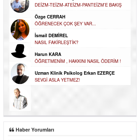
Hasan Vehbi Ersoy
H
DEİZM-TEİZM-ATEİZM-PANTEİZM’E BAKIŞ
El
EC
Özge CERRAH
ÖĞRENECEK ÇOK ŞEY VAR...
Du
İN
NA
İsmail DEMİREL
NASIL FAKİRLEŞTİK?
Ku
Ço
Harun KARA
ÖĞRETMENİM , HAKKINI NASIL ÖDERİM !
Uzman Klinik Psikolog Erkan EZERÇE
SEVGİ ASLA YETMEZ!
Haber Yorumları