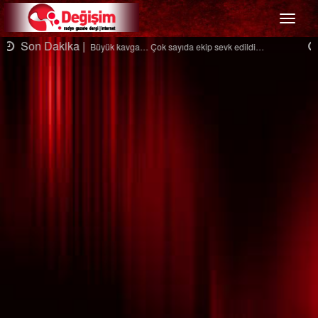
Menü
Son Dakika |
Ağaçtan düştü…