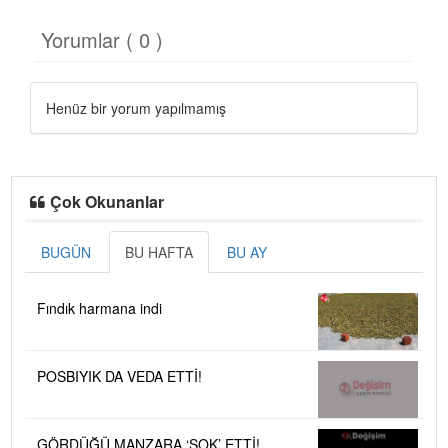
Yorumlar ( 0 )
Henüz bir yorum yapılmamış
Çok Okunanlar
BUGÜN
BU HAFTA
BU AY
Fındık harmana indi
POSBIYIK DA VEDA ETTİ!
GÖRDÜĞÜ MANZARA ‘ŞOK’ ETTİ!.....