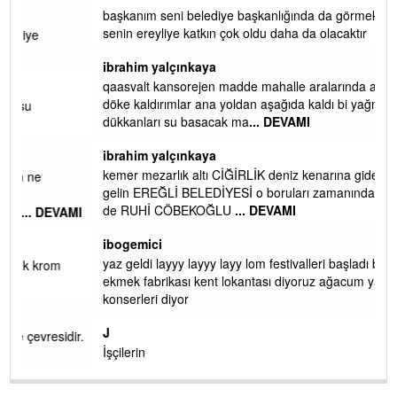
başkanım seni belediye başkanlığında da görmek isteriz
senin ereyliye katkın çok oldu daha da olacaktır
ibrahim yalçınkaya
qaasvalt kansorejen madde mahalle aralarında asvalt döke
döke kaldırımlar ana yoldan aşağıda kaldı bi yağmurda
dükkanları su basacak ma
... DEVAMI
ibrahim yalçınkaya
kemer mezarlık altı CİĞİRLİK deniz kenarına giden yola
gelin EREĞLİ BELEDİYESİ o boruları zamanında tüm ereğli
de RUHİ CÖBEKOĞLU
... DEVAMI
AMI
ibogemici
yaz geldi layyy layyy layy lom festivalleri başladı biz halk
ekmek fabrikası kent lokantası diyoruz ağacum yaz
konserleri diyor
J
ir.
İşçilerin