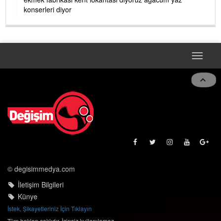
konserleri diyor
Toggle
navigat
© degisimmedya.com
İletişim Bilgileri
Künye
İstek, Şikayetleriniz İçin Tıklayın
Tüm hakları saklıdır. İzinsiz kullanılamaz.