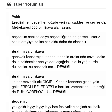
Haber Yorumları
Yalılı
Ereğlinin en değerli en gözde yeri yalı caddesi ve çevresidir.
 iç
Metrekaresi 500 bin liraya alamazsın.
başkanım seni belediye başkanlığında da görmek isteriz
senin ereyliye katkın çok oldu daha da olacaktır
ibrahim yalçınkaya
qaasvalt kansorejen madde mahalle aralarında asvalt döke
döke kaldırımlar ana yoldan aşağıda kaldı bi yağmurda
dükkanları su basacak ma
... DEVAMI
ibrahim yalçınkaya
kemer mezarlık altı CİĞİRLİK deniz kenarına giden yola
gelin EREĞLİ BELEDİYESİ o boruları zamanında tüm ereğli
de RUHİ CÖBEKOĞLU
... DEVAMI
AMI
ibogemici
yaz geldi layyy layyy layy lom festivalleri başladı biz halk
ekmek fabrikası kent lokantası diyoruz ağacum yaz