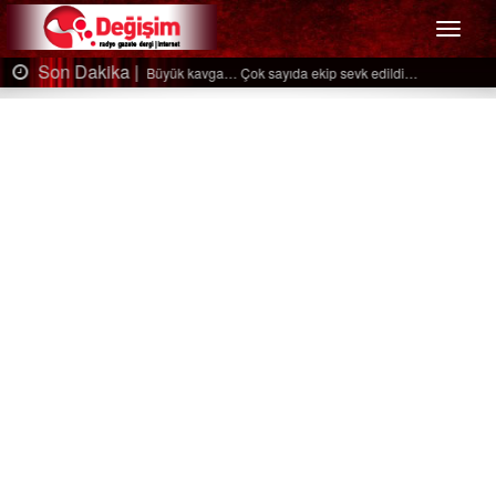
Menü
Son Dakika |
Ağaçtan düştü…