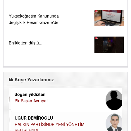
Yükseköğretim Kanununda
değişiklik Resmi Gazete'de
Bisikletten düştü....
Köşe Yazarlarımız
doğan yıldıztan
Di
Bir Başka Avrupa!
KA
Ha
UĞUR DEMİROĞLU
DÜ
AH
HALKIN PARTİSİNDE YENİ YÖNETİM
BELİRLENDİ…