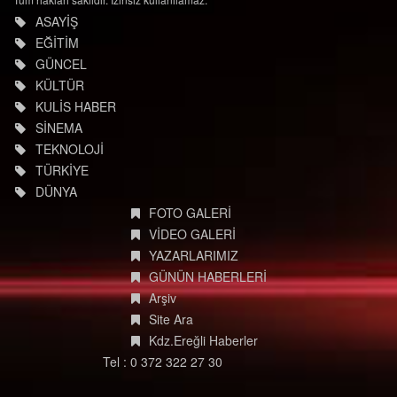
ASAYİŞ
EĞİTİM
GÜNCEL
KÜLTÜR
KULİS HABER
SİNEMA
TEKNOLOJİ
TÜRKİYE
DÜNYA
FOTO GALERİ
VİDEO GALERİ
YAZARLARIMIZ
GÜNÜN HABERLERİ
Arşiv
Site Ara
Kdz.Ereğli Haberler
Tel : 0 372 322 27 30