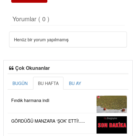
Yorumlar ( 0 )
Henüz bir yorum yapılmamış
Çok Okunanlar
BUGÜN
BU HAFTA
BU AY
Fındık harmana indi
GÖRDÜĞÜ MANZARA ‘ŞOK’ ETTİ!.....