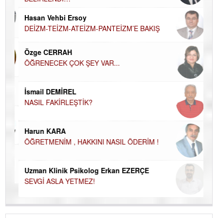
Hü
Hasan Vehbi Ersoy
H
DEİZM-TEİZM-ATEİZM-PANTEİZM’E BAKIŞ
El
EC
Özge CERRAH
ÖĞRENECEK ÇOK ŞEY VAR...
Du
İN
NA
İsmail DEMİREL
NASIL FAKİRLEŞTİK?
Ku
Ço
Harun KARA
ÖĞRETMENİM , HAKKINI NASIL ÖDERİM !
Uzman Klinik Psikolog Erkan EZERÇE
SEVGİ ASLA YETMEZ!