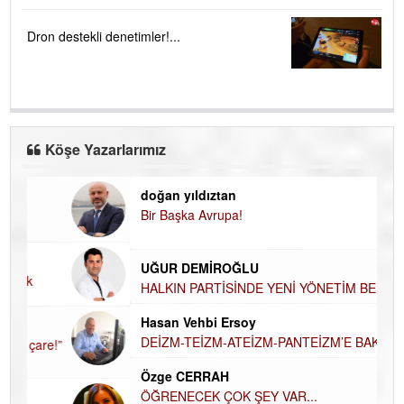
Dron destekli denetimler!...
Köşe Yazarlarımız
doğan yıldıztan
Di
Bir Başka Avrupa!
KA
Ha
UĞUR DEMİROĞLU
DÜ
AH
HALKIN PARTİSİNDE YENİ YÖNETİM
BELİRLENDİ…
Hü
Hasan Vehbi Ersoy
H
DEİZM-TEİZM-ATEİZM-PANTEİZM’E BAKIŞ
El
EC