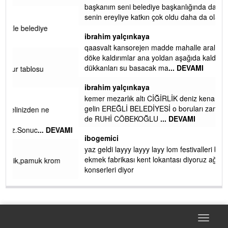
 iç
Metrekaresi 500 bin liraya alamazsın.
başkanım seni belediye başkanlığında da görmek isteriz
senin ereyliye katkın çok oldu daha da olacaktır
ibrahim yalçınkaya
qaasvalt kansorejen madde mahalle aralarında asvalt döke
döke kaldırımlar ana yoldan aşağıda kaldı bi yağmurda
dükkanları su basacak ma
... DEVAMI
ibrahim yalçınkaya
kemer mezarlık altı CİĞİRLİK deniz kenarına giden yola
gelin EREĞLİ BELEDİYESİ o boruları zamanında tüm ereğli
de RUHİ CÖBEKOĞLU
... DEVAMI
AMI
ibogemici
yaz geldi layyy layyy layy lom festivalleri başladı biz halk
ekmek fabrikası kent lokantası diyoruz ağacum yaz
konserleri diyor