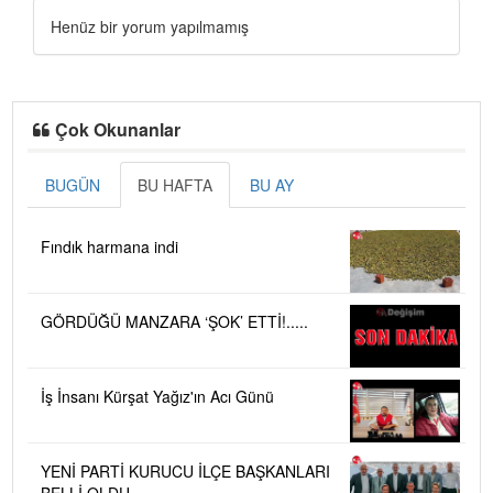
Henüz bir yorum yapılmamış
Çok Okunanlar
BUGÜN
BU HAFTA
BU AY
Fındık harmana indi
GÖRDÜĞÜ MANZARA ‘ŞOK’ ETTİ!.....
İş İnsanı Kürşat Yağız'ın Acı Günü
YENİ PARTİ KURUCU İLÇE BAŞKANLARI