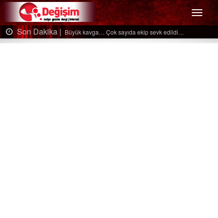
Menü
Son Dakika |
ıda ekip sevk edildi…
Ağaçtan düştü…