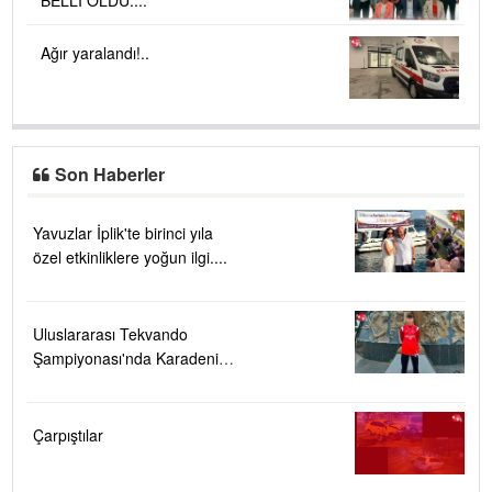
BELLİ OLDU....
Ağır yaralandı!..
Son Haberler
Yavuzlar İplik'te birinci yıla
özel etkinliklere yoğun ilgi....
Uluslararası Tekvando
Şampiyonası'nda Karadeniz
Ereğli'ye büyük gurur
Çarpıştılar