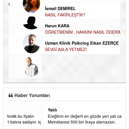
Özge CERRAH
ÖĞRENECEK ÇOK ŞEY VAR...
Du
İN
NA
İsmail DEMİREL
NASIL FAKİRLEŞTİK?
Ku
Ço
Harun KARA
ÖĞRETMENİM , HAKKINI NASIL ÖDERİM !
Uzman Klinik Psikolog Erkan EZERÇE
SEVGİ ASLA YETMEZ!
Haber Yorumları
Yalılı
Ereğlinin en değerli en gözde yeri yalı caddesi ve çevresidir.