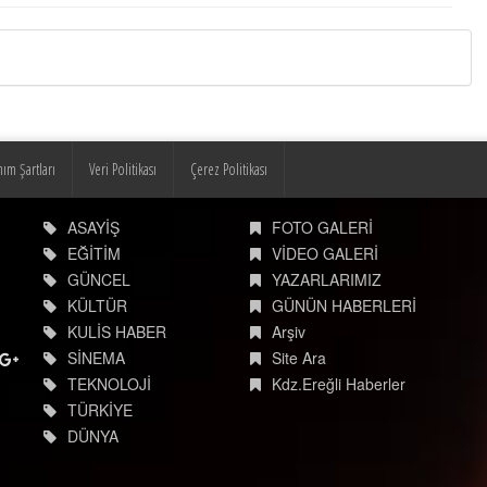
nım Şartları
Veri Politikası
Çerez Politikası
ASAYİŞ
FOTO GALERİ
EĞİTİM
VİDEO GALERİ
GÜNCEL
YAZARLARIMIZ
KÜLTÜR
GÜNÜN HABERLERİ
KULİS HABER
Arşiv
SİNEMA
Site Ara
TEKNOLOJİ
Kdz.Ereğli Haberler
TÜRKİYE
DÜNYA