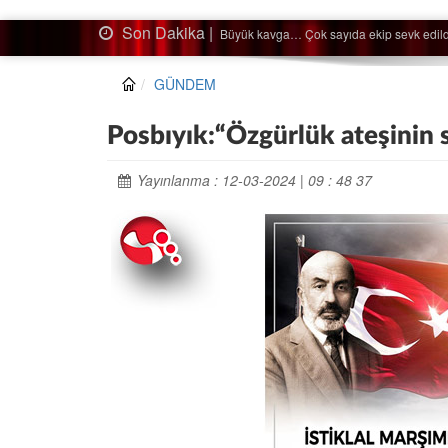
Son Dakika |
Ağaçtan düştü…
GÜNDEM
Posbıyık:“Özgürlük ateşinin s
Yayınlanma : 12-03-2024 | 09 : 48 37