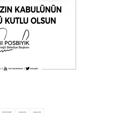
NOKTA: ARA ÖĞÜNLER
Konuk Yazar
Temiz enerji ve gelecek
mücadelesi
Uğuralp CİVELEK
“Bu bir suç duyurusudur”
Özkan Doğan
YEREL RADYO VE REKLAM
Mustafa Ozturk
İç fındığın fiyatı bu gün 1600 TL Kabuklu fınd
bu fiyatın dörtte biri yani 400 TL olmalı. iç fın
minnet
saygı
sevgi
dört katına satılıyor. iç f
... DEVAMI