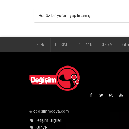
Henüz bir yorum yapılmamış
KÜNYE
İLETİŞİM
BİZE ULAŞIN
REKLAM
Kulla
© degisimmedya.com
İletişim Bilgileri
Künye