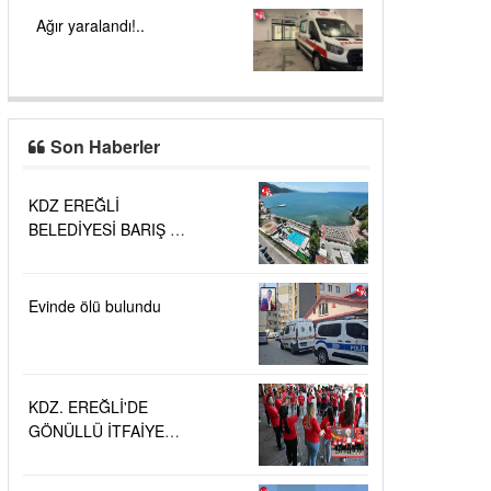
Ağır yaralandı!..
Son Haberler
KDZ EREĞLİ
BELEDİYESİ BARIŞ VE
SEVGİ PLAJLARINDA
DENİZ SUYU
KALİTESİ
Evinde ölü bulundu
"MÜKEMMEL"
KDZ. EREĞLİ'DE
GÖNÜLLÜ İTFAİYECİ
AİLESİ BÜYÜYOR...