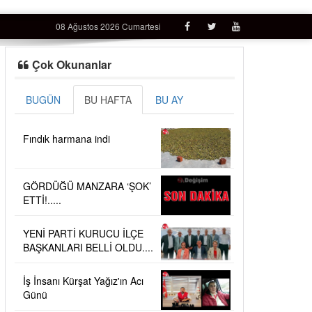
08 Ağustos 2026 Cumartesi
Çok Okunanlar
BUGÜN
BU HAFTA
BU AY
Fındık harmana indi
GÖRDÜĞÜ MANZARA ‘ŞOK’
ETTİ!.....
YENİ PARTİ KURUCU İLÇE
BAŞKANLARI BELLİ OLDU....
İş İnsanı Kürşat Yağız'ın Acı
Günü