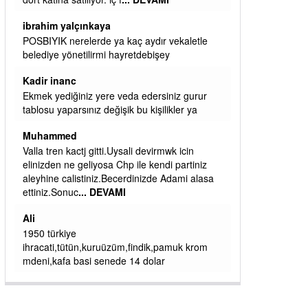
başkanım seni belediye başkanlığında da
görmek isteriz senin ereyliye katkın çok oldu
daha da olacaktır
ibrahim yalçınkaya
qaasvalt kansorejen madde mahalle aralarında
asvalt döke döke kaldırımlar ana yoldan
aşağıda kaldı bi yağmurda dükkanları su
basacak ma
... DEVAMI
ibrahim yalçınkaya
kemer mezarlık altı CİĞİRLİK deniz kenarına
giden yola gelin EREĞLİ BELEDİYESİ o
boruları zamanında tüm ereğli de RUHİ
CÖBEKOĞLU
... DEVAMI
ibogemici
yaz geldi layyy layyy layy lom festivalleri
başladı biz halk ekmek fabrikası kent lokantası
diyoruz ağacum yaz konserleri diyor