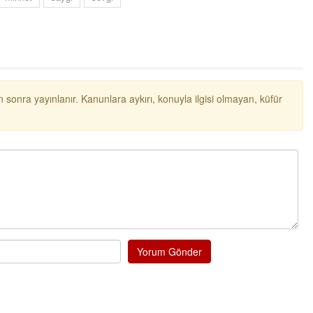
ibrahim yalçınkaya
POSBIYIK nerelerde ya kaç aydır vekaletle
belediye yönetilirmi hayretdebişey
Kadir inanc
Ekmek yediğiniz yere veda edersiniz gurur
 sonra yayınlanır. Kanunlara aykırı, konuyla ilgisi olmayan, küfür
tablosu yaparsınız değişik bu kişilikler ya
Muhammed
Valla tren kactj gitti.Uysali devirmwk icin
elinizden ne geliyosa Chp ile kendi partiniz
aleyhine calistiniz.Becerdinizde Adami alasa
ettiniz.Sonuc
... DEVAMI
Ali
1950 türkiye
ihracati,tütün,kuruüzüm,findik,pamuk krom
Yorum Gönder
mdeni,kafa basi senede 14 dolar