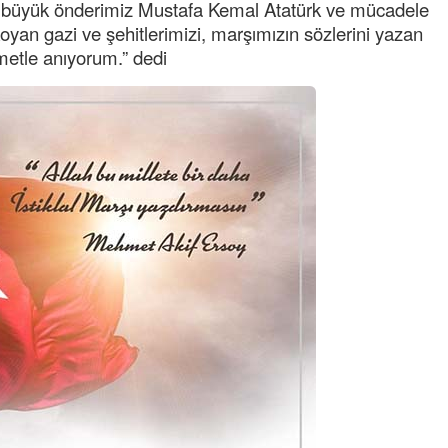
a, büyük önderimiz Mustafa Kemal Atatürk ve mücadele
koyan gazi ve şehitlerimizi, marşımızın sözlerini yazan
metle anıyorum.” dedi
Semih ÇOLAK
SEÇMEN NE DEDİ?
Op. Dr. Erol GÜNEN
Kemiklerinizi Sessizce Çürüten 6
Alışkanlık
Şenol AZMAN
“Aman doktor, yaman doktor.
Derdime bir çare!” – 2-
Merve KIRAN
KİLO KONTROLÜNDE KİLİT