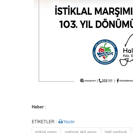
Haber
:
ETİKETLER :
Yazdır
istiklal marşı
mehmet akif ersoy
halil posbıyık