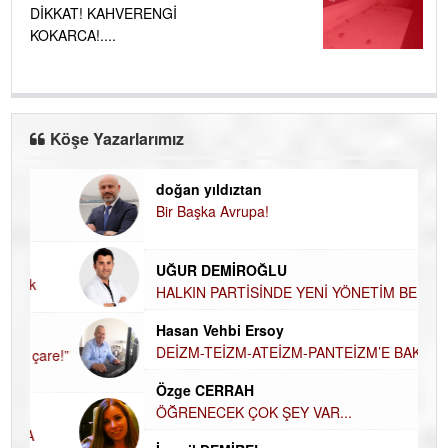
DİKKAT! KAHVERENGİ
KOKARCA!....
Köşe Yazarlarımız
doğan yıldıztan
Di
Bir Başka Avrupa!
KA
Ha
UĞUR DEMİROĞLU
DÜ
AH
HALKIN PARTİSİNDE YENİ YÖNETİM
BELİRLENDİ…
Hü
Hasan Vehbi Ersoy
H
DEİZM-TEİZM-ATEİZM-PANTEİZM’E BAKIŞ
El
EC
Özge CERRAH
ÖĞRENECEK ÇOK ŞEY VAR...