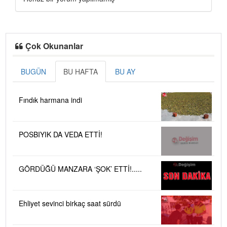
Çok Okunanlar
BUGÜN
BU HAFTA
BU AY
Fındık harmana indi
POSBIYIK DA VEDA ETTİ!
GÖRDÜĞÜ MANZARA ‘ŞOK’ ETTİ!.....
Ehliyet sevinci birkaç saat sürdü