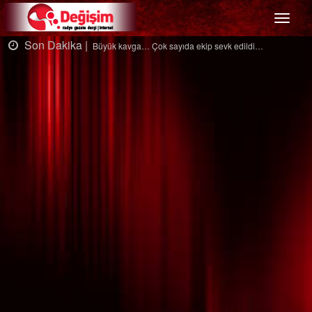
Menü
Son Dakika |
 ekip sevk edildi…
Ağaçtan düştü…