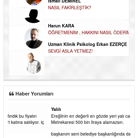
Du
İN
İsmail DEMİREL
NA
NASIL FAKİRLEŞTİK?
Ku
Ço
Harun KARA
ÖĞRETMENİM , HAKKINI NASIL ÖDERİM !
Uzman Klinik Psikolog Erkan EZERÇE
SEVGİ ASLA YETMEZ!
Haber Yorumları
Yalılı
Ereğlinin en değerli en gözde yeri yalı caddesi ve çevresidir.
 iç
Metrekaresi 500 bin liraya alamazsın.
başkanım seni belediye başkanlığında da görmek isteriz