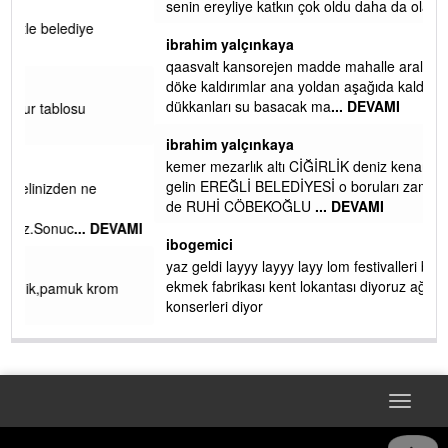
senin ereyliye katkın çok oldu daha da olacaktır
ibrahim yalçınkaya
qaasvalt kansorejen madde mahalle aralarında asvalt döke
döke kaldırımlar ana yoldan aşağıda kaldı bi yağmurda
dükkanları su basacak ma
... DEVAMI
ibrahim yalçınkaya
kemer mezarlık altı CİĞİRLİK deniz kenarına giden yola
gelin EREĞLİ BELEDİYESİ o boruları zamanında tüm ereğli
de RUHİ CÖBEKOĞLU
... DEVAMI
AMI
ibogemici
yaz geldi layyy layyy layy lom festivalleri başladı biz halk
ekmek fabrikası kent lokantası diyoruz ağacum yaz
konserleri diyor
Toggle
navigat