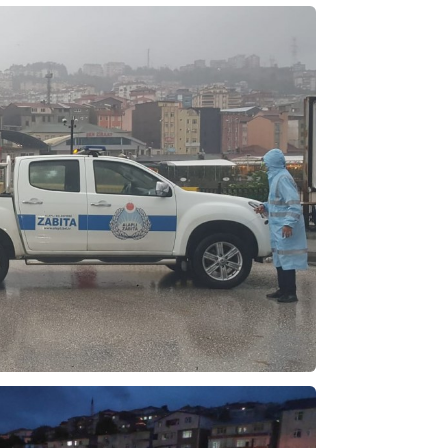
NOKTA: ARA ÖĞÜNLER
Konuk Yazar
Temiz enerji ve gelecek
mücadelesi
Uğuralp CİVELEK
“Bu bir suç duyurusudur”
Özkan Doğan
YEREL RADYO VE REKLAM
Mustafa Ozturk
İç fındığın fiyatı bu gün 1600 TL Kabuklu fınd
bu fiyatın dörtte biri yani 400 TL olmalı. iç fın
dört katına satılıyor. iç f
... DEVAMI