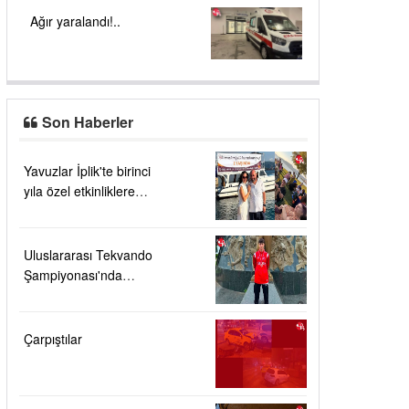
Ağır yaralandı!..
Son Haberler
Yavuzlar İplik'te birinci
yıla özel etkinliklere
yoğun ilgi....
Uluslararası Tekvando
Şampiyonası'nda
Karadeniz Ereğli'ye
büyük gurur
Çarpıştılar