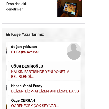
Dron destekli
denetimler!...
Köşe Yazarlarımız
doğan yıldıztan
Dilek Şen Kara
Bir Başka Avrupa!
KAYIP-YAS SÜR
Hamdi Güner
UĞUR DEMİROĞLU
DÜNYASI İÇİN
MÜSLÜMAN AHİ
HALKIN PARTİSİNDE YENİ YÖNETİM
BELİRLENDİ…
Hüseyin Aksak
Hasan Vehbi Ersoy
HAVADAN SUD
DEİZM-TEİZM-ATEİZM-
Elif Yapıcı
PANTEİZM’E BAKIŞ
ECHO İLE NARC
Özge CERRAH
HİKÂYESİ