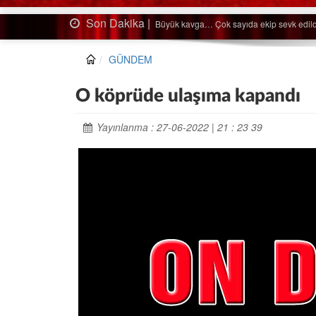
Son Dakika |
Ağaçtan düştü…
GÜNDEM
O köprüde ulaşıma kapandı
Yayınlanma : 27-06-2022 | 21 : 23 39