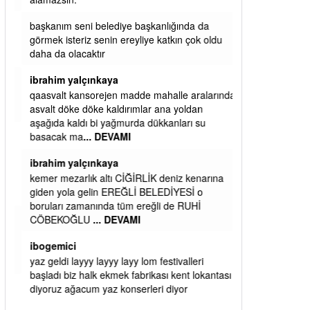
başkanım seni belediye başkanlığında da
görmek isteriz senin ereyliye katkın çok oldu
daha da olacaktır
ibrahim yalçınkaya
qaasvalt kansorejen madde mahalle aralarında
asvalt döke döke kaldırımlar ana yoldan
aşağıda kaldı bi yağmurda dükkanları su
basacak ma
... DEVAMI
ibrahim yalçınkaya
kemer mezarlık altı CİĞİRLİK deniz kenarına
giden yola gelin EREĞLİ BELEDİYESİ o
boruları zamanında tüm ereğli de RUHİ
CÖBEKOĞLU
... DEVAMI
ibogemici
yaz geldi layyy layyy layy lom festivalleri
başladı biz halk ekmek fabrikası kent lokantası
diyoruz ağacum yaz konserleri diyor