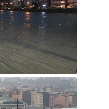
ibrahim yalçınkaya
POSBIYIK nerelerde ya kaç aydır vekaletle
belediye yönetilirmi hayretdebişey
Kadir inanc
Ekmek yediğiniz yere veda edersiniz gurur
tablosu yaparsınız değişik bu kişilikler ya
Muhammed
Valla tren kactj gitti.Uysali devirmwk icin
elinizden ne geliyosa Chp ile kendi partiniz
aleyhine calistiniz.Becerdinizde Adami alasa
ettiniz.Sonuc
... DEVAMI
Ali
1950 türkiye
ihracati,tütün,kuruüzüm,findik,pamuk krom
mdeni,kafa basi senede 14 dolar