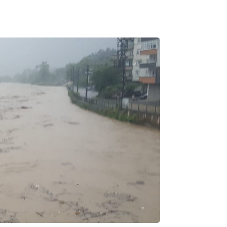
Semih ÇOLAK
SEÇMEN NE DEDİ?
Op. Dr. Erol GÜNEN
Kemiklerinizi Sessizce Çürüten 6
Alışkanlık
Şenol AZMAN
“Aman doktor, yaman doktor.
Derdime bir çare!” – 2-
Merve KIRAN
KİLO KONTROLÜNDE KİLİT