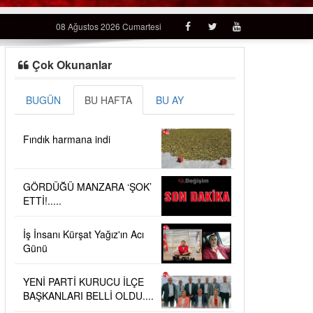
08 Ağustos 2026 Cumartesi
Çok Okunanlar
BUGÜN
BU HAFTA
BU AY
Fındık harmana indi
GÖRDÜĞÜ MANZARA ‘ŞOK’
ETTİ!.....
İş İnsanı Kürşat Yağız'ın Acı
Günü
YENİ PARTİ KURUCU İLÇE
BAŞKANLARI BELLİ OLDU....