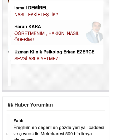
ÖĞRENECEK ÇOK ŞEY VAR...
Durul Mert M.A
İNSANLARIN E
İsmail DEMİREL
MUTLULUK AMA
OLABİLİRİZ?
NASIL FAKİRLEŞTİK?
Kudret Yavuz E
Çocuğunuz her 
Harun KARA
ÖĞRETMENİM , HAKKINI NASIL
ÖDERİM !
Uzman Klinik Psikolog Erkan EZERÇE
SEVGİ ASLA YETMEZ!
Haber Yorumları
Yalılı
ık
Ereğlinin en değerli en gözde yeri yalı caddesi
dık
ve çevresidir. Metrekaresi 500 bin liraya
alamazsın.