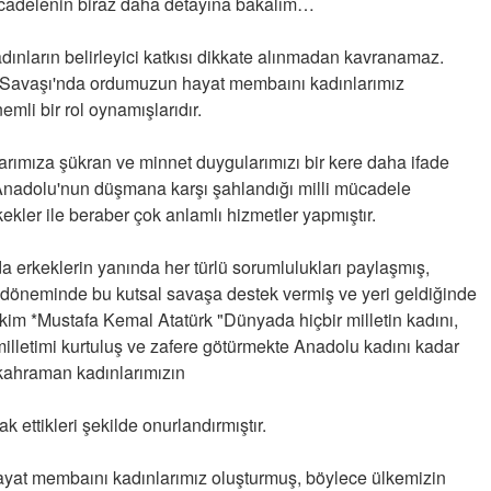
mücadelenin biraz daha detayına bakalım…
23-11-2018 | 17 : 05 03
Atatürke Atılan Çirkin İftiralar
dınların belirleyici katkısı dikkate alınmadan kavranamaz.
luş Savaşı'nda ordumuzun hayat membaını kadınlarımız
03-11-2010 | 09 : 35 00
mli bir rol oynamışlarıdır.
rımıza şükran ve minnet duygularımızı bir kere daha ifade
Anadolu'nun düşmana karşı şahlandığı milli mücadele
ler ile beraber çok anlamlı hizmetler yapmıştır.
a erkeklerin yanında her türlü sorumlulukları paylaşmış,
Semih ÇOLAK
 döneminde bu kutsal savaşa destek vermiş ve yeri geldiğinde
SEÇMEN NE DEDİ?
kim *Mustafa Kemal Atatürk "Dünyada hiçbir milletin kadını,
illetimi kurtuluş ve zafere götürmekte Anadolu kadını kadar
Op. Dr. Erol GÜNEN
kahraman kadınlarımızın
Kemiklerinizi Sessizce Çürüten 6
Alışkanlık
k ettikleri şekilde onurlandırmıştır.
Şenol AZMAN
“Aman doktor, yaman doktor.
ayat membaını kadınlarımız oluşturmuş, böylece ülkemizin