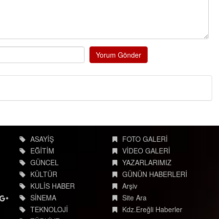
Yorum Gönder
ASAYİŞ
FOTO GALERİ
EĞİTİM
VİDEO GALERİ
GÜNCEL
YAZARLARIMIZ
KÜLTÜR
GÜNÜN HABERLERİ
KULİS HABER
Arşiv
SİNEMA
Site Ara
TEKNOLOJİ
Kdz.Ereğli Haberler