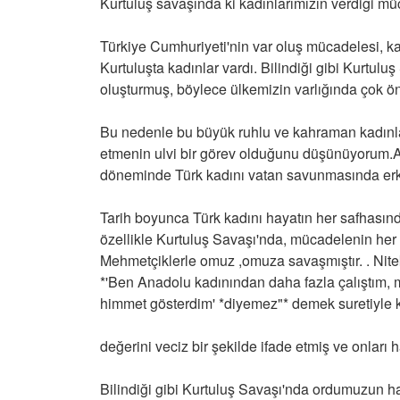
Kurtuluş savaşında ki kadınlarımızın verdiği 
Türkiye Cumhuriyeti'nin var oluş mücadelesi, ka
Kurtuluşta kadınlar vardı. Bilindiği gibi Kurtu
oluşturmuş, böylece ülkemizin varlığında çok öne
Bu nedenle bu büyük ruhlu ve kahraman kadınla
etmenin ulvi bir görev olduğunu düşünüyorum.
döneminde Türk kadını vatan savunmasında erkek
Tarih boyunca Türk kadını hayatın her safhasınd
özellikle Kurtuluş Savaşı'nda, mücadelenin her
Mehmetçiklerle omuz ,omuza savaşmıştır. . Nite
*'Ben Anadolu kadınından daha fazla çalıştım, m
himmet gösterdim' *diyemez"* demek suretiyle 
değerini veciz bir şekilde ifade etmiş ve onları ha
Bilindiği gibi Kurtuluş Savaşı'nda ordumuzun h