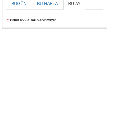
BUGÜN
BU HAFTA
BU AY
»
Henüz BU AY Yazı Görünmüyor