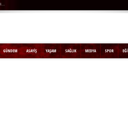
Son Dakika |
Ağaçtan düştü…
GÜNDEM
ASAYİŞ
YAŞAM
SAĞLIK
MEDYA
SPOR
EĞ