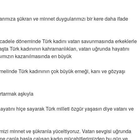
Derdime bir çare!” – 2-
Merve KIRAN
rımıza şükran ve minnet duygularımızı bir kere daha ifade
KİLO KONTROLÜNDE KİLİT
NOKTA: ARA ÖĞÜNLER
Konuk Yazar
ücadele döneminde Türk kadını vatan savunmasında erkeklerle
Temiz enerji ve gelecek
aşta Türk kadınının kahramanlıkları, vatan uğrunda hayatını
mücadelesi
vaşımızın kazanılmasında en büyük
Uğuralp CİVELEK
“Bu bir suç duyurusudur”
melinde Türk kadınının çok büyük emeği, kanı ve gözyaşı
Özkan Doğan
urtarmak aşkıyla
YEREL RADYO VE REKLAM
ayatını hiçe sayarak Türk milleti özgür yaşasın diye vatanı ve
mizi minnet ve şükranla yüceltiyoruz. Vatan sevgisi uğrunda
ne canla başla çalışan kadın mücahitlerimizden bu gün ve