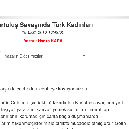
rtuluş Savaşında Türk Kadınları
18 Ekim 2010 10:49:00
HER GÜN YASİN OKU YASİN...
Yazar : Harun KARA
21-07-2014 | 12 : 53 01
Dünyadaki İlk Buluşları; Türk
Bilim Adamları Yapmıştır
28-02-2011 | 12 : 11 03
savaşında cepheden ,cepheye koşuyorlarken;
30 Ağustos ZAFER BAYRAMI
ANLAM VE ÖNEMİ...
rdı. Onların dışındaki Türk kadınları Kurtuluş savaşında yeri
26-08-2017 | 13 : 40 23
ı taşıyor, yaralarını sarıyor, yemek-su –silah- mermi-top
şehirlerini korumak için canla başla düşmanlarda
ÖĞRETMENİM , HAKKINI
NASIL ÖDERİM !
larımız Mehmetçiklerimizle birlikte mücadele etmişlerdir. Gelin