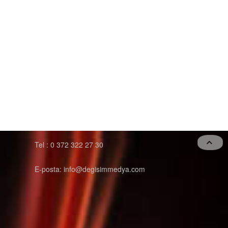
Tel : 0 372 322 27 30
E-posta: info@degisimmedya.com