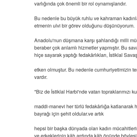
varlığında çok önemli bir rol oynamışlarıdır.
Bu nedenle bu büyük ruhlu ve kahraman kadınla
etmenin ulvi bir görev olduğunu düşünüyorum.
Anadolu'nun düşmana karşı şahlandığı milli m
beraber çok anlamlı hizmetler yapmıştır. Bu sav
hiçe sayarak yaptığı fedakârlıkları, İstiklal Sa
etken olmuştur. Bu nedenle cumhuriyetimizin te
vardır.
*Biz de İstiklal Harbi'nde vatan topraklarımızı k
maddi-manevi her türlü fedakârlığa katlanarak h
bayrağı için şehit oldular.ve artık
hepsi bir başka dünyada olan kadın mücahitleri
ve erkeklerinin kâh ardında kâh önünde böylesi