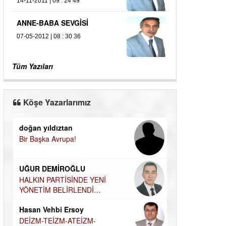
14-11-2011 | 09 : 24 49
ANNE-BABA SEVGİSİ
07-05-2012 | 08 : 30 36
Tüm Yazıları
Köşe Yazarlarımız
doğan yıldıztan
Dilek Şen Kara
Bir Başka Avrupa!
KAYIP-YAS SÜR
Hamdi Güner
UĞUR DEMİROĞLU
DÜNYASI İÇİN
MÜSLÜMAN AHİ
HALKIN PARTİSİNDE YENİ
YÖNETİM BELİRLENDİ…
Hüseyin Aksak
Hasan Vehbi Ersoy
HAVADAN SUD
DEİZM-TEİZM-ATEİZM-