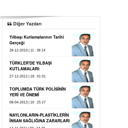
Diğer Yazıları
Yılbaşı Kutlamalarının Tarihi
ATATÜRK OLMA
Gerçeği
06-02-2012 | 15 : 
28-12-2010 | 11 : 38 14
Kitapların Dil
TÜRKLER'DE YILBAŞI
06-12-2010 | 12 : 
KUTLAMALARI:
27-12-2012 | 18 : 01 01
TOPLUMDA TÜRK POLİSİNİN
YERİ VE ÖNEMİ
08-04-2013 | 10 : 25 27
NAYLONLARIN-PLASTİKLERİN
İNSAN SAĞLIĞINA ZARARLARI