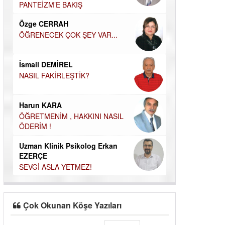
Elif Yapıcı
PANTEİZM’E BAKIŞ
ECHO İLE NARC
Özge CERRAH
HİKÂYESİ
ÖĞRENECEK ÇOK ŞEY VAR...
Durul Mert M.A
İNSANLARIN E
MUTLULUK AMA
İsmail DEMİREL
OLABİLİRİZ?
NASIL FAKİRLEŞTİK?
Kudret Yavuz E
Çocuğunuz her 
Harun KARA
ÖĞRETMENİM , HAKKINI NASIL
ÖDERİM !
Uzman Klinik Psikolog Erkan
EZERÇE
SEVGİ ASLA YETMEZ!
Çok Okunan Köşe Yazıları