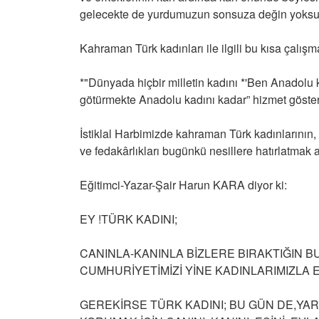
gelecekte de yurdumuzun sonsuza değin yoksun
Kahraman Türk kadınları ile ilgili bu kısa çalışma
*"Dünyada hiçbir milletin kadını *'Ben Anadolu k
götürmekte Anadolu kadını kadar” hizmet göster
İstiklal Harbimizde kahraman Türk kadınlarının,
ve fedakârlıkları bugünkü nesillere hatırlatmak
Eğitimci-Yazar-Şair Harun KARA diyor ki:
EY !TÜRK KADINI;
CANINLA-KANINLA BİZLERE BIRAKTIĞIN 
CUMHURİYETİMİZİ YİNE KADINLARIMIZLA
GEREKİRSE TÜRK KADINI; BU GÜN DE,YAR