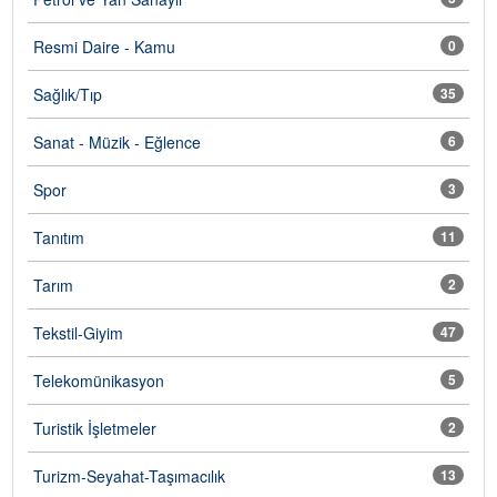
Resmi Daire - Kamu
0
Sağlık/Tıp
35
Sanat - Müzik - Eğlence
6
Spor
3
Tanıtım
11
Tarım
2
Tekstil-Giyim
47
Telekomünikasyon
5
Turistik İşletmeler
2
Turizm-Seyahat-Taşımacılık
13