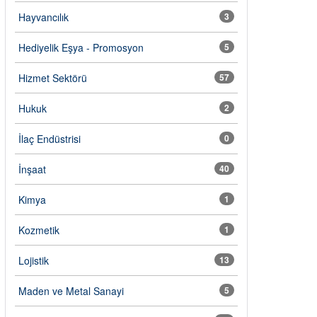
Hayvancılık
3
Hediyelik Eşya - Promosyon
5
Hizmet Sektörü
57
Hukuk
2
İlaç Endüstrisi
0
İnşaat
40
Kimya
1
Kozmetik
1
Lojistik
13
Maden ve Metal Sanayi
5