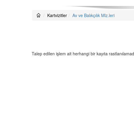
Kartvizitler
Av ve Balıkçılık Mlz.leri
Talep edilen işlem ait herhangi bir kayıta rastlanılamad