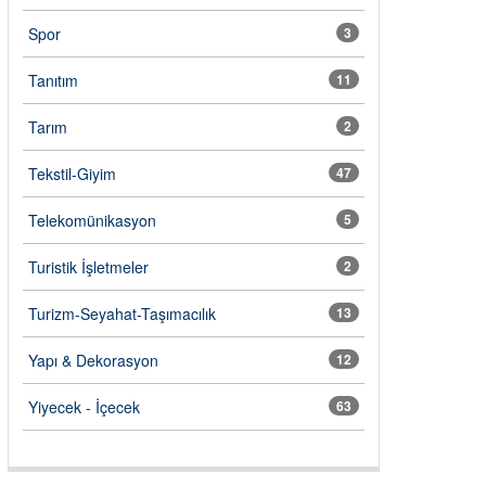
Spor
3
Tanıtım
11
Tarım
2
Tekstil-Giyim
47
Telekomünikasyon
5
Turistik İşletmeler
2
Turizm-Seyahat-Taşımacılık
13
Yapı & Dekorasyon
12
Yiyecek - İçecek
63