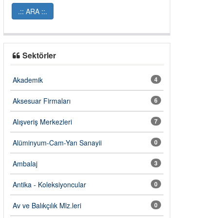
Sektörler
Akademik
4
Aksesuar Firmaları
6
Alışveriş Merkezleri
7
Alüminyum-Cam-Yan Sanayii
0
Ambalaj
3
Antika - Koleksiyoncular
0
Av ve Balıkçılık Mlz.leri
0