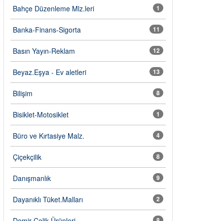
Bahçe Düzenleme Mlz.leri
1
Banka-Finans-Sigorta
11
Basın Yayın-Reklam
12
Beyaz.Eşya - Ev aletleri
13
Bilişim
8
Bisiklet-Motosiklet
1
Büro ve Kırtasiye Malz.
4
Çiçekçilik
8
Danışmanlık
9
Dayanıklı Tüket.Malları
2
Demir Çelik Ürünleri
8