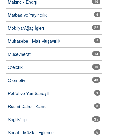
Makine - Enerji
10
Matbaa ve Yayıncılık
6
Mobilya/Ağaç İşleri
22
Muhasebe - Mali Müşavirlik
2
Mücevherat
14
Otelcilik
10
Otomotiv
43
Petrol ve Yan Sanayii
3
Resmi Daire - Kamu
0
Sağlık/Tıp
35
Sanat - Müzik - Eğlence
6