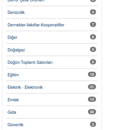
Denizcilik
4
Dernekler-Vakıflar-Kooperatifler
7
Diğer
8
Doğalgaz
5
Düğün-Toplantı Salonları
6
Eğitim
16
Elektrik - Elektronik
31
Emlak
14
Gıda
38
Güvenlik
3