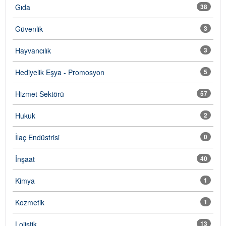
Gıda
38
Güvenlik
3
Hayvancılık
3
Hediyelik Eşya - Promosyon
5
Hizmet Sektörü
57
Hukuk
2
İlaç Endüstrisi
0
İnşaat
40
Kimya
1
Kozmetik
1
Lojistik
13