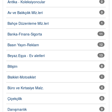
Antika - Koleksiyoncular
0
Av ve Balıkçılık Mlz.leri
0
Bahçe Düzenleme Mlz.leri
1
Banka-Finans-Sigorta
11
Basın Yayın-Reklam
12
Beyaz.Eşya - Ev aletleri
13
Bilişim
8
Bisiklet-Motosiklet
1
Büro ve Kırtasiye Malz.
4
Çiçekçilik
8
Danışmanlık
9