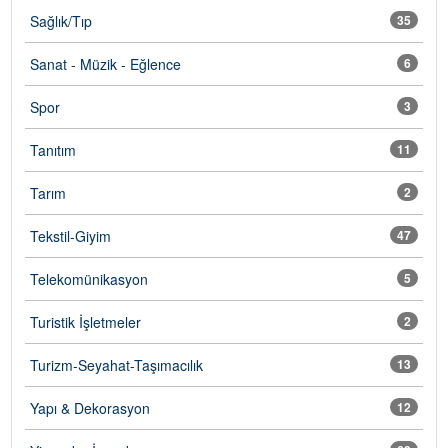
Sağlık/Tıp
35
Sanat - Müzik - Eğlence
6
Spor
3
Tanıtım
11
Tarım
2
Tekstil-Giyim
47
Telekomünikasyon
5
Turistik İşletmeler
2
Turizm-Seyahat-Taşımacılık
13
Yapı & Dekorasyon
12