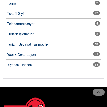
Tarım
2
Tekstil-Giyim
47
Telekomünikasyon
5
Turistik İşletmeler
2
Turizm-Seyahat-Taşımacılık
13
Yapı & Dekorasyon
12
Yiyecek - İçecek
63