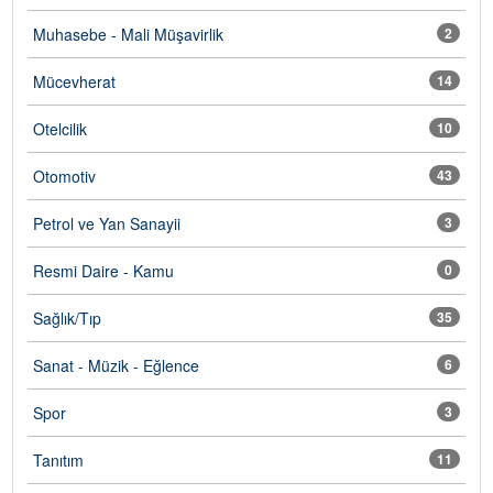
Muhasebe - Mali Müşavirlik
2
Mücevherat
14
Otelcilik
10
Otomotiv
43
Petrol ve Yan Sanayii
3
Resmi Daire - Kamu
0
Sağlık/Tıp
35
Sanat - Müzik - Eğlence
6
Spor
3
Tanıtım
11