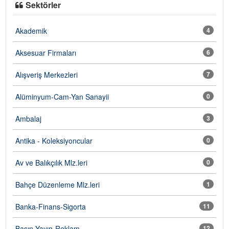
Sektörler
Akademik
4
Aksesuar Firmaları
6
Alışveriş Merkezleri
7
Alüminyum-Cam-Yan Sanayii
0
Ambalaj
3
Antika - Koleksiyoncular
0
Av ve Balıkçılık Mlz.leri
0
Bahçe Düzenleme Mlz.leri
1
Banka-Finans-Sigorta
11
Basın Yayın-Reklam
12