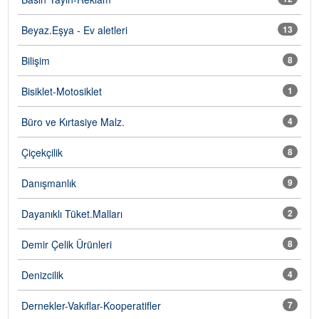
Beyaz.Eşya - Ev aletleri
13
Bilişim
8
Bisiklet-Motosiklet
1
Büro ve Kırtasiye Malz.
4
Çiçekçilik
8
Danışmanlık
9
Dayanıklı Tüket.Malları
2
Demir Çelik Ürünleri
8
Denizcilik
4
Dernekler-Vakıflar-Kooperatifler
7