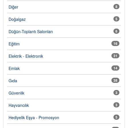
Diğer
8
Doğalgaz
5
Düğün-Toplantı Salonları
6
Eğitim
16
Elektrik - Elektronik
31
Emlak
14
Gıda
38
Güvenlik
3
Hayvancılık
3
Hediyelik Eşya - Promosyon
5