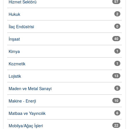
Hizmet Sektörü
57
Hukuk
2
İlaç Endüstrisi
0
İnşaat
40
Kimya
1
Kozmetik
1
Lojistik
13
Maden ve Metal Sanayi
5
Makine - Enerji
10
Matbaa ve Yayıncılık
6
Mobilya/Ağaç İşleri
22