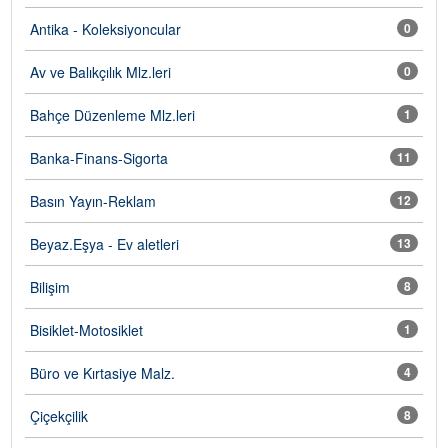
Antika - Koleksiyoncular
0
Av ve Balıkçılık Mlz.leri
0
Bahçe Düzenleme Mlz.leri
1
Banka-Finans-Sigorta
11
Basın Yayın-Reklam
12
Beyaz.Eşya - Ev aletleri
13
Bilişim
8
Bisiklet-Motosiklet
1
Büro ve Kırtasiye Malz.
4
Çiçekçilik
8