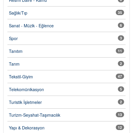
Sağlık/Tıp
35
Sanat - Müzik - Eğlence
6
Spor
3
Tanıtım
11
Tarım
2
Tekstil-Giyim
47
Telekomünikasyon
5
Turistik İşletmeler
2
Turizm-Seyahat-Taşımacılık
13
Yapı & Dekorasyon
12