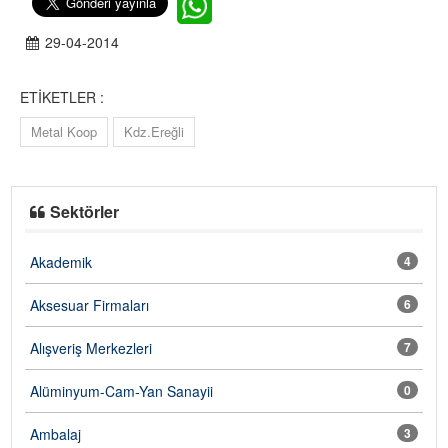
29-04-2014
ETİKETLER :
Metal Koop
Kdz.Ereğli
Sektörler
Akademik
4
Aksesuar Firmaları
6
Alışveriş Merkezleri
7
Alüminyum-Cam-Yan Sanayii
0
Ambalaj
3