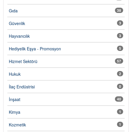
Gıda
38
Güvenlik
3
Hayvancılık
3
Hediyelik Eşya - Promosyon
5
Hizmet Sektörü
57
Hukuk
2
İlaç Endüstrisi
0
İnşaat
40
Kimya
1
Kozmetik
1