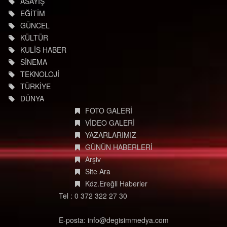
ASAYİŞ
EĞİTİM
GÜNCEL
KÜLTÜR
KULİS HABER
SİNEMA
TEKNOLOJİ
TÜRKİYE
DÜNYA
FOTO GALERİ
VİDEO GALERİ
YAZARLARIMIZ
GÜNÜN HABERLERİ
Arşiv
Site Ara
Kdz.Ereğli Haberler
Tel : 0 372 322 27 30
E-posta: info@degisimmedya.com