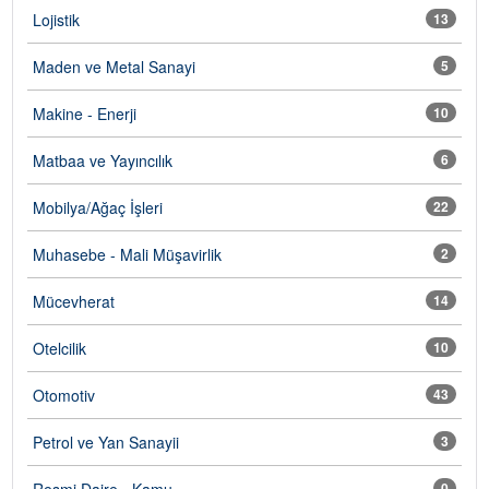
Lojistik
13
Maden ve Metal Sanayi
5
Makine - Enerji
10
Matbaa ve Yayıncılık
6
Mobilya/Ağaç İşleri
22
Muhasebe - Mali Müşavirlik
2
Mücevherat
14
Otelcilik
10
Otomotiv
43
Petrol ve Yan Sanayii
3
Resmi Daire - Kamu
0