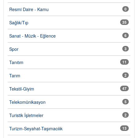
Resmi Daire - Kamu
0
Sağlık/Tıp
35
Sanat - Müzik - Eğlence
6
Spor
3
Tanıtım
11
Tarım
2
Tekstil-Giyim
47
Telekomünikasyon
5
Turistik İşletmeler
2
Turizm-Seyahat-Taşımacılık
13