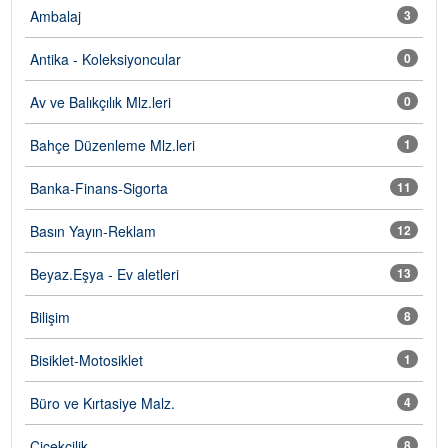
Ambalaj
3
Antika - Koleksiyoncular
0
Av ve Balıkçılık Mlz.leri
0
Bahçe Düzenleme Mlz.leri
1
Banka-Finans-Sigorta
11
Basın Yayın-Reklam
12
Beyaz.Eşya - Ev aletleri
13
Bilişim
8
Bisiklet-Motosiklet
1
Büro ve Kırtasiye Malz.
4
Çiçekçilik
8