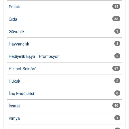
Emlak
14
Gıda
38
Güvenlik
3
Hayvancılık
3
Hediyelik Eşya - Promosyon
5
Hizmet Sektörü
57
Hukuk
2
İlaç Endüstrisi
0
İnşaat
40
Kimya
1