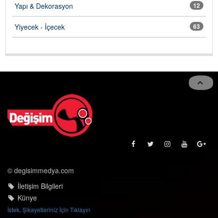
Yapı & Dekorasyon
12
Yiyecek - İçecek
63
© degisimmedya.com
İletişim Bilgileri
Künye
İstek, Şikayetleriniz İçin Tıklayın