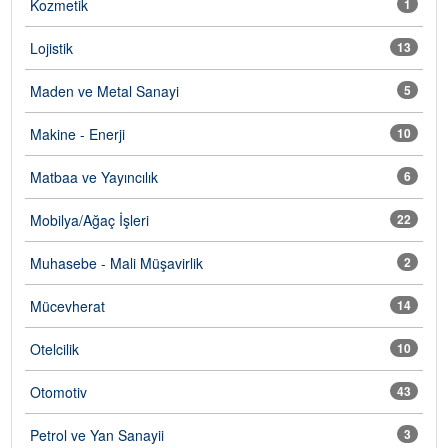
Kozmetik
1
Lojistik
13
Maden ve Metal Sanayi
5
Makine - Enerji
10
Matbaa ve Yayıncılık
6
Mobilya/Ağaç İşleri
22
Muhasebe - Mali Müşavirlik
2
Mücevherat
14
Otelcilik
10
Otomotiv
43
Petrol ve Yan Sanayii
3