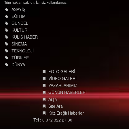
Tüm hakları saklıdır. İzinsiz kullanılamaz.
ASAYİŞ
EĞİTİM
GÜNCEL
KÜLTÜR
KULİS HABER
SİNEMA
TEKNOLOJİ
TÜRKİYE
DÜNYA
FOTO GALERİ
VİDEO GALERİ
YAZARLARIMIZ
GÜNÜN HABERLERİ
Arşiv
Site Ara
Kdz.Ereğli Haberler
Tel : 0 372 322 27 30