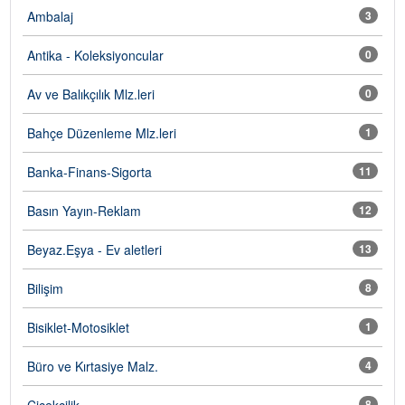
Ambalaj
3
Antika - Koleksiyoncular
0
Av ve Balıkçılık Mlz.leri
0
Bahçe Düzenleme Mlz.leri
1
Banka-Finans-Sigorta
11
Basın Yayın-Reklam
12
Beyaz.Eşya - Ev aletleri
13
Bilişim
8
Bisiklet-Motosiklet
1
Büro ve Kırtasiye Malz.
4
Çiçekçilik
8