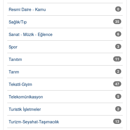
Resmi Daire - Kamu
0
Sağlık/Tıp
35
Sanat - Müzik - Eğlence
6
Spor
3
Tanıtım
11
Tarım
2
Tekstil-Giyim
47
Telekomünikasyon
5
Turistik İşletmeler
2
Turizm-Seyahat-Taşımacılık
13