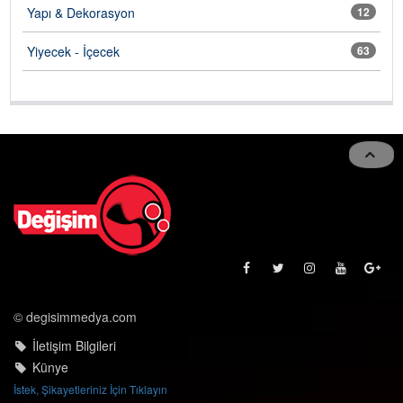
Yapı & Dekorasyon
12
Yiyecek - İçecek
63
© degisimmedya.com
İletişim Bilgileri
Künye
İstek, Şikayetleriniz İçin Tıklayın