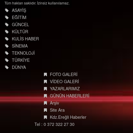
Tüm hakları saklıdır. İzinsiz kullanılamaz.
ASAYİŞ
EĞİTİM
GÜNCEL
KÜLTÜR
KULİS HABER
SİNEMA
TEKNOLOJİ
TÜRKİYE
DÜNYA
FOTO GALERİ
VİDEO GALERİ
YAZARLARIMIZ
GÜNÜN HABERLERİ
Arşiv
Site Ara
Kdz.Ereğli Haberler
Tel : 0 372 322 27 30