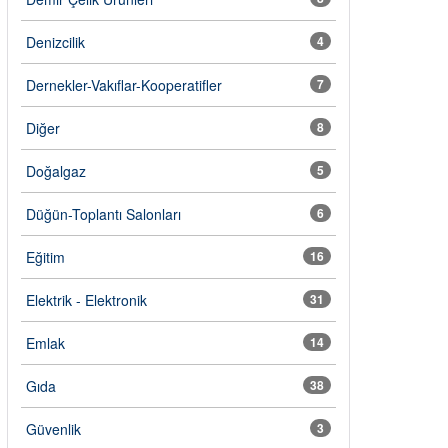
Denizcilik
4
Dernekler-Vakıflar-Kooperatifler
7
Diğer
8
Doğalgaz
5
Düğün-Toplantı Salonları
6
Eğitim
16
Elektrik - Elektronik
31
Emlak
14
Gıda
38
Güvenlik
3