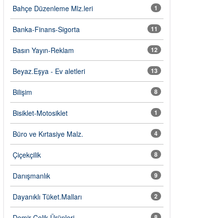
Bahçe Düzenleme Mlz.leri
1
Banka-Finans-Sigorta
11
Basın Yayın-Reklam
12
Beyaz.Eşya - Ev aletleri
13
Bilişim
8
Bisiklet-Motosiklet
1
Büro ve Kırtasiye Malz.
4
Çiçekçilik
8
Danışmanlık
9
Dayanıklı Tüket.Malları
2
Demir Çelik Ürünleri
8