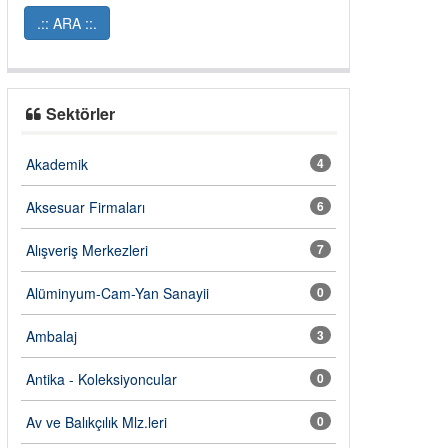
Sektörler
Akademik
4
Aksesuar Firmaları
6
Alışveriş Merkezleri
7
Alüminyum-Cam-Yan Sanayii
0
Ambalaj
3
Antika - Koleksiyoncular
0
Av ve Balıkçılık Mlz.leri
0