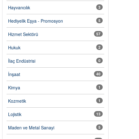
Hayvancılık
3
Hediyelik Eşya - Promosyon
5
Hizmet Sektörü
57
Hukuk
2
İlaç Endüstrisi
0
İnşaat
40
Kimya
1
Kozmetik
1
Lojistik
13
Maden ve Metal Sanayi
5