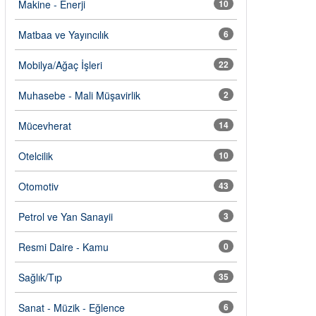
Makine - Enerji
10
Matbaa ve Yayıncılık
6
Mobilya/Ağaç İşleri
22
Muhasebe - Mali Müşavirlik
2
Mücevherat
14
Otelcilik
10
Otomotiv
43
Petrol ve Yan Sanayii
3
Resmi Daire - Kamu
0
Sağlık/Tıp
35
Sanat - Müzik - Eğlence
6