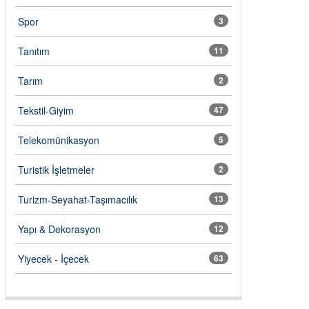
Spor
3
Tanıtım
11
Tarım
2
Tekstil-Giyim
47
Telekomünikasyon
5
Turistik İşletmeler
2
Turizm-Seyahat-Taşımacılık
13
Yapı & Dekorasyon
12
Yiyecek - İçecek
63