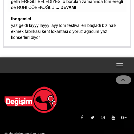
gelin EREĞLİ BELEDİYESİ o boruları zamanında tüm ereğli
de RUHİ CÖBEKOĞLU
... DEVAMI
AMI
ibogemici
yaz geldi layyy layyy layy lom festivalleri başladı biz halk
ekmek fabrikası kent lokantası diyoruz ağacum yaz
konserleri diyor
Toggle
navigat
© degisimmedya.com