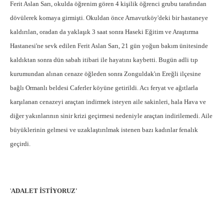
Ferit Aslan Sarı, okulda öğrenim gören 4 kişilik öğrenci grubu tarafından
dövülerek komaya girmişti. Okuldan önce Arnavutköy'deki bir hastaneye
kaldırılan, oradan da yaklaşık 3 saat sonra Haseki Eğitim ve Araştırma
Hastanesi'ne sevk edilen Ferit Aslan Sarı, 21 gün yoğun bakım ünitesinde
kaldıktan sonra dün sabah itibari ile hayatını kaybetti. Bugün adli tıp
kurumundan alınan cenaze öğleden sonra Zonguldak'ın Ereğli ilçesine
bağlı Ormanlı beldesi Caferler köyüne getirildi. Acı feryat ve ağıtlarla
karşılanan cenazeyi araçtan indirmek isteyen aile sakinleri, hala Hava ve
diğer yakınlarının sinir krizi geçirmesi nedeniyle araçtan indirilemedi. Aile
büyüklerinin gelmesi ve uzaklaştırılmak istenen bazı kadınlar fenalık
geçirdi.
'
ADALET İSTİYORUZ'