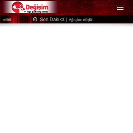
Menü
Son Dakika |
Ağaçtan düştü…