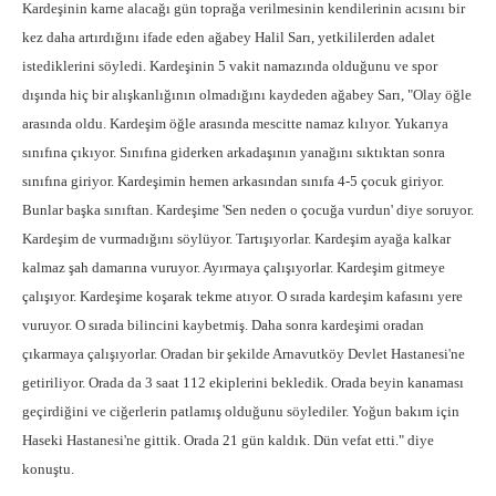
Kardeşinin karne alacağı gün toprağa verilmesinin kendilerinin acısını bir
kez daha artırdığını ifade eden ağabey Halil Sarı, yetkililerden adalet
istediklerini söyledi. Kardeşinin 5 vakit namazında olduğunu ve spor
dışında hiç bir alışkanlığının olmadığını kaydeden ağabey Sarı, "Olay öğle
arasında oldu. Kardeşim öğle arasında mescitte namaz kılıyor. Yukarıya
sınıfına çıkıyor. Sınıfına giderken arkadaşının yanağını sıktıktan sonra
sınıfına giriyor. Kardeşimin hemen arkasından sınıfa 4-5 çocuk giriyor.
Bunlar başka sınıftan. Kardeşime 'Sen neden o çocuğa vurdun' diye soruyor.
Kardeşim de vurmadığını söylüyor. Tartışıyorlar. Kardeşim ayağa kalkar
kalmaz şah damarına vuruyor. Ayırmaya çalışıyorlar. Kardeşim gitmeye
çalışıyor. Kardeşime koşarak tekme atıyor. O sırada kardeşim kafasını yere
vuruyor. O sırada bilincini kaybetmiş. Daha sonra kardeşimi oradan
çıkarmaya çalışıyorlar. Oradan bir şekilde Arnavutköy Devlet Hastanesi'ne
getiriliyor. Orada da 3 saat 112 ekiplerini bekledik. Orada beyin kanaması
geçirdiğini ve ciğerlerin patlamış olduğunu söylediler. Yoğun bakım için
Haseki Hastanesi'ne gittik. Orada 21 gün kaldık. Dün vefat etti." diye
konuştu.