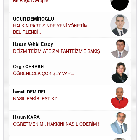
Bir Başka Avrupa!
KA
Ha
UĞUR DEMİROĞLU
DÜ
AH
HALKIN PARTİSİNDE YENİ YÖNETİM
BELİRLENDİ…
Hü
Hasan Vehbi Ersoy
H
DEİZM-TEİZM-ATEİZM-PANTEİZM’E BAKIŞ
El
EC
Özge CERRAH
ÖĞRENECEK ÇOK ŞEY VAR...
Du
İN
NA
İsmail DEMİREL
NASIL FAKİRLEŞTİK?
Ku
Ço
Harun KARA
ÖĞRETMENİM , HAKKINI NASIL ÖDERİM !