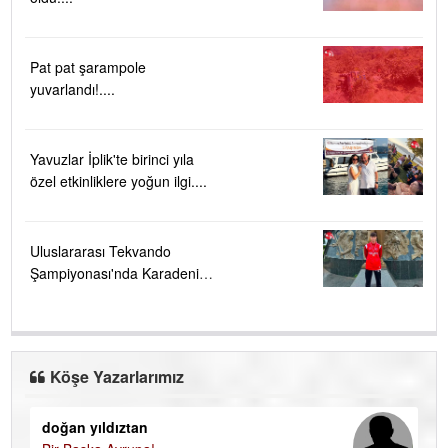
Pat pat şarampole
yuvarlandı!....
Yavuzlar İplik'te birinci yıla
özel etkinliklere yoğun ilgi....
Uluslararası Tekvando
Şampiyonası'nda Karadeniz
Ereğli'ye büyük gurur
Köşe Yazarlarımız
doğan yıldıztan
Di