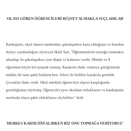
'OLAYI GÖREN ÖĞRENCİLERİ RÜŞVET ALMAKLA SUÇLADILAR'
Kardeşinin, okul idaresi tarafından, şakalaşırken kaza olduğunu ve bundan
dolayı yaralandığını söyleyen Halil Sarı, "Öğretmenlerin tuttuğu tutanakta
arkadaşı ile şakalaşırken yere düştü ve kafasını vurdu. Müdür ve 8
öğretmen böyle bir tutanak tutmuş. Karakola ifade vermeye gittiğimizde
müdür, iki tane şahit buldum ben. Ailesi ile birlikte karakola getirdik.
Çocuklar ifade verdi. Okul müdürü öğrencileri rüşvet karşılığında
getirdiğimizi söylemiş. Öğrenciler aynı okuldan olduklarını ve kardeşimin
sınıfında olaya şahit olduklarını söylediler." dedi.
'HERKES KARNESİNİ ALIRKEN BİZ ONU TOPRAĞA VERİYORUZ'