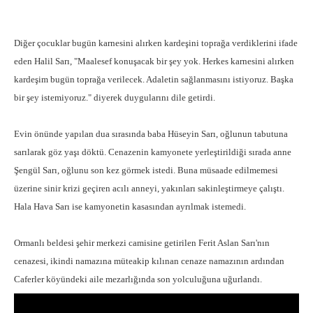
Diğer çocuklar bugün karnesini alırken kardeşini toprağa verdiklerini ifade
eden Halil Sarı, "Maalesef konuşacak bir şey yok. Herkes karnesini alırken
kardeşim bugün toprağa verilecek. Adaletin sağlanmasını istiyoruz. Başka
bir şey istemiyoruz." diyerek duygularını dile getirdi.
Evin önünde yapılan dua sırasında baba Hüseyin Sarı, oğlunun tabutuna
sarılarak göz yaşı döktü. Cenazenin kamyonete yerleştirildiği sırada anne
Şengül Sarı, oğlunu son kez görmek istedi. Buna müsaade edilmemesi
üzerine sinir krizi geçiren acılı anneyi, yakınları sakinleştirmeye çalıştı.
Hala Hava Sarı ise kamyonetin kasasından ayrılmak istemedi.
Ormanlı beldesi şehir merkezi camisine getirilen Ferit Aslan Sarı'nın
cenazesi, ikindi namazına müteakip kılınan cenaze namazının ardından
Caferler köyündeki aile mezarlığında son yolculuğuna uğurlandı.