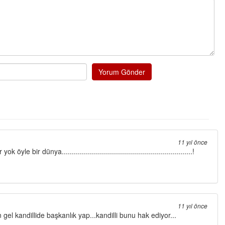
Yorum Gönder
11 yıl önce
ir dünya.................................................................!
11 yıl önce
 gel kandillide başkanlık yap...kandilli bunu hak ediyor...