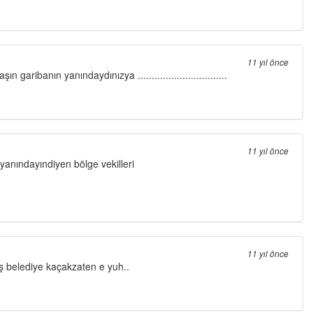
11 yıl önce
garibanın yanındaydınızya ................................
11 yıl önce
 yanındayındiyen bölge vekilleri
11 yıl önce
ş belediye kaçakzaten e yuh..