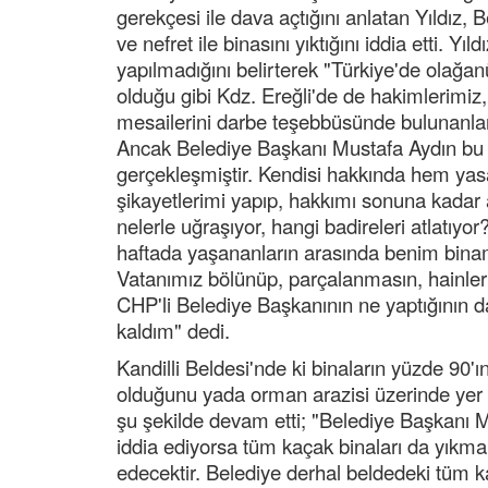
gerekçesi ile dava açtığını anlatan Yıldız,
ve nefret ile binasını yıktığını iddia etti. Yıl
yapılmadığını belirterek "Türkiye'de olağa
olduğu gibi Kdz. Ereğli'de de hakimlerimiz,
mesailerini darbe teşebbüsünde bulunanları
Ancak Belediye Başkanı Mustafa Aydın bu o
gerçekleşmiştir. Kendisi hakkında hem yasa
şikayetlerimi yapıp, hakkımı sonuna kada
nelerle uğraşıyor, hangi badireleri atlatıy
haftada yaşananların arasında benim binamı
Vatanımız bölünüp, parçalanmasın, hainler
CHP'li Belediye Başkanının ne yaptığının
kaldım" dedi.
Kandilli Beldesi'nde ki binaların yüzde 90'
olduğunu yada orman arazisi üzerinde yer 
şu şekilde devam etti; "Belediye Başkanı 
iddia ediyorsa tüm kaçak binaları da yıkm
edecektir. Belediye derhal beldedeki tüm k