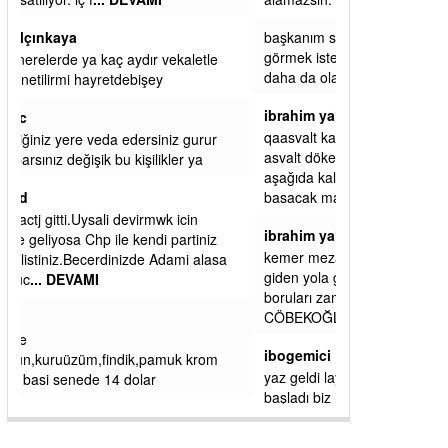
başkanım seni belediye başkanlığında da
görmek isteriz senin ereyliye katkın çok oldu
daha da olacaktır
ibrahim yalçınkaya
qaasvalt kansorejen madde mahalle aralarında
asvalt döke döke kaldırımlar ana yoldan
aşağıda kaldı bi yağmurda dükkanları su
basacak ma
... DEVAMI
ibrahim yalçınkaya
kemer mezarlık altı CİĞİRLİK deniz kenarına
giden yola gelin EREĞLİ BELEDİYESİ o
boruları zamanında tüm ereğli de RUHİ
CÖBEKOĞLU
... DEVAMI
ibogemici
yaz geldi layyy layyy layy lom festivalleri
başladı biz halk ekmek fabrikası kent lokantası
diyoruz ağacum yaz konserleri diyor