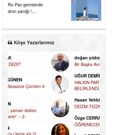
Ro-Pax gemisinde
dron paniği !....
Köşe Yazarlarımız
doğan yıldıztan
Dilek Şen Kara
Bir Başka Avrupa!
KAYIP-YAS SÜR
UĞUR DEMİROĞLU
Hamdi Güner
HALKIN PARTİSİNDE YENİ YÖNETİM
DÜNYASI İÇİN
BELİRLENDİ…
MÜSLÜMAN AHİ
Hasan Vehbi Ersoy
Hüseyin Aksak
DEİZM-TEİZM-ATEİZM-PANTEİZM’E BAKIŞ
HAVADAN SUD
Özge CERRAH
Elif Yapıcı
ÖĞRENECEK ÇOK ŞEY VAR...
ECHO İLE NARC
HİKÂYESİ