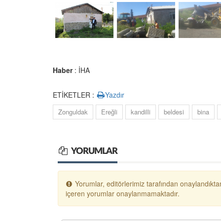
Haber
: İHA
ETİKETLER :
Yazdır
Zonguldak
Ereğli
kandilli
beldesi
bina
YORUMLAR
Yorumlar, editörlerimiz tarafından onaylandıktan
içeren yorumlar onaylanmamaktadır.