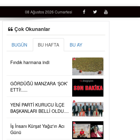
08 Ağustos 2026 Cumartesi
Çok Okunanlar
BUGÜN
BU HAFTA
BU AY
Fındık harmana indi
GÖRDÜĞÜ MANZARA ‘ŞOK’
ETTİ!.....
YENİ PARTİ KURUCU İLÇE
BAŞKANLARI BELLİ OLDU....
İş İnsanı Kürşat Yağız'ın Acı
Günü