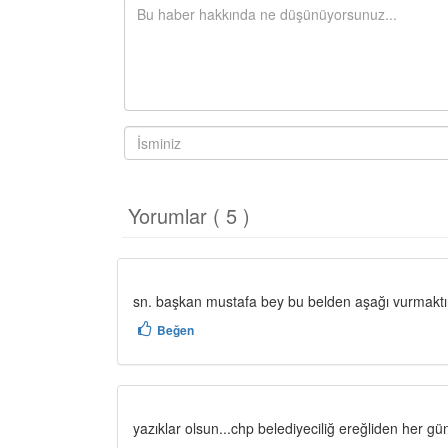
Yorumlar ( 5 )
sn. başkan mustafa bey bu belden aşağı vurmaktır yok öyle b
Beğen
yazıklar olsun...chp belediyeciliğ ereğliden her gün