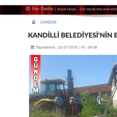
Son Dakika |
Ağaçtan düştü…
GÜNDEM
KANDİLLİ BELEDİYESİ'NİN 
Yayınlanma : 22-07-2016 | 18 : 09 06