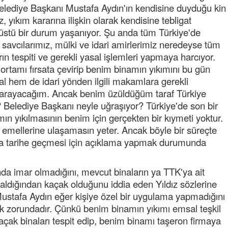
 Belediye Başkanı Mustafa Aydın'ın kendisine duyduğu kin
dız, yıkım kararına ilişkin olarak kendisine tebligat
nüstü bir durum yaşanıyor. Şu anda tüm Türkiye'de
 savcılarımız, mülki ve idari amirlerimiz neredeyse tüm
n tespiti ve gerekli yasal işlemleri yapmaya harcıyor.
rtamı fırsata çevirip benim binamın yıkımını bu gün
l hem de idari yönden ilgili makamlara gerekli
r arayacağım. Ancak benim üzüldüğüm taraf Türkiye
Semih ÇOLAK
or? Belediye Başkanı neyle uğraşıyor? Türkiye'de son bir
SEÇMEN NE DEDİ?
n yıkılmasının benim için gerçekten bir kıymeti yoktur.
 emellerine ulaşamasın yeter. Ancak böyle bir süreçte
Op. Dr. Erol GÜNEN
 da tarihe geçmesi için açıklama yapmak durumunda
Kemiklerinizi Sessizce Çürüten 6
Alışkanlık
ında imar olmadığını, mevcut binaların ya TTK'ya ait
Şenol AZMAN
aldığından kaçak olduğunu iddia eden Yıldız sözlerine
“Aman doktor, yaman doktor.
Mustafa Aydın eğer kişiye özel bir uygulama yapmadığını
Derdime bir çare!” – 2-
ak zorundadır. Çünkü benim binamın yıkımı emsal teşkil
Merve KIRAN
açak binaları tespit edip, benim binamı taşeron firmaya
KİLO KONTROLÜNDE KİLİT