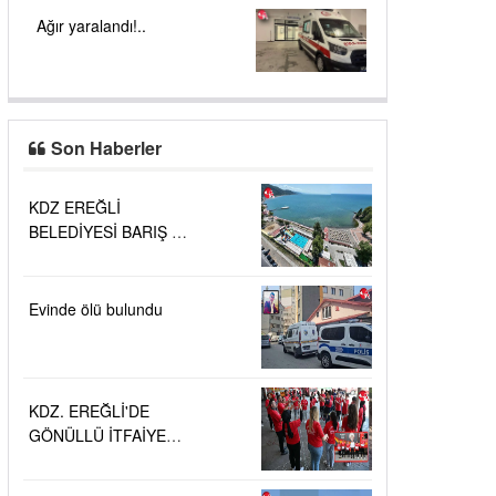
Ağır yaralandı!..
Son Haberler
KDZ EREĞLİ
BELEDİYESİ BARIŞ VE
SEVGİ PLAJLARINDA
DENİZ SUYU
KALİTESİ
Evinde ölü bulundu
"MÜKEMMEL"
KDZ. EREĞLİ'DE
GÖNÜLLÜ İTFAİYECİ
AİLESİ BÜYÜYOR...