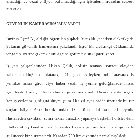
olmadığı ve cezai ehliyeti bulunmadığı için işlemlerin ardından serbest
bırakıldı.
GÜVENLİK KAMERASINA 'SUS' YAPTI
İsminin Eşref B., olduğu öğrenilen şüpheli hırsızlık yaparken elektrikçide
bulunan güvenlik kamerasına yakalandı. Eşref B., elektrikçi dükkanında
tezgahın üzerine çıkarak elini ağzına götürerek 'sus' işareti yaptı.
İş yeri çalışanlarından Hakan Çelik, polisin araması sonucu olaydan
haberdar olduğunu anlatarak, "Dün gece evdeyken polis arayarak iş
yerinize hırsız girdi diye haber verdi. İş yerine geldiğimizde hırsız
içerideydi. Hırsız, polis tarafından gözaltına alındı. Daha önce de birçok
kez iş yerlerine girdiğini duymuştum. Her yıl aynı cadde üzerinde bu tür
suçları işliyor. Artık bıktık ondan. Daha önce akıl hastanesindeymiş.
Hastaneden çıktıktan sonra tekrar hırsızlık yapmaya başladı. Polisler dahi
illallah etmiş kendisinden. Güvenlik kamera görüntülerini izlediğimizde
gülünecek bir durum vardı. Kasadan 700 lira civarında para almış" dedi.