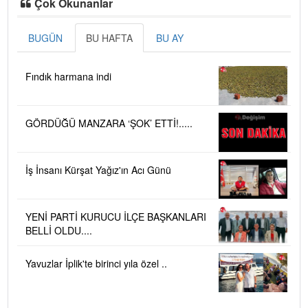
Çok Okunanlar
BUGÜN
BU HAFTA
BU AY
Fındık harmana indi
GÖRDÜĞÜ MANZARA ‘ŞOK’ ETTİ!.....
İş İnsanı Kürşat Yağız'ın Acı Günü
YENİ PARTİ KURUCU İLÇE BAŞKANLARI
BELLİ OLDU....
Yavuzlar İplik'te birinci yıla özel ..