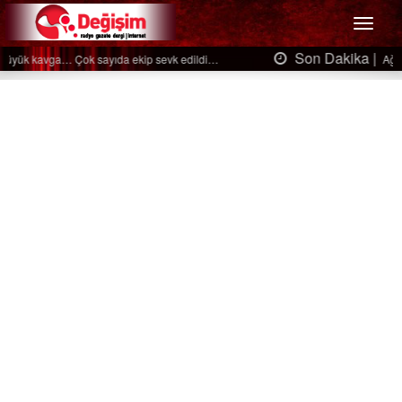
Menü
Son Dakika |
Ağaçtan düştü…