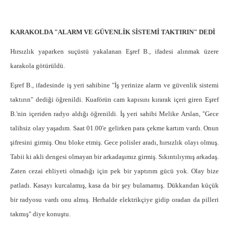
KARAKOLDA "ALARM VE GÜVENLİK SİSTEMİ TAKTIRIN" DEDİ
Hırsızlık yaparken suçüstü yakalanan Eşref B., ifadesi alınmak üzere
karakola götürüldü.
Eşref B., ifadesinde iş yeri sahibine "İş yerinize alarm ve güvenlik sistemi
taktırın" dediği öğrenildi. Kuaförün cam kapısını kırarak içeri giren Eşref
B.'nin içeriden radyo aldığı öğrenildi. İş yeri sahibi Melike Arslan, "Gece
talihsiz olay yaşadım. Saat 01.00'e gelirken para çekme kartım vardı. Onun
şifresini girmiş. Onu bloke etmiş. Gece polisler aradı, hırsızlık olayı olmuş.
Tabii ki akli dengesi olmayan bir arkadaşımız girmiş. Sıkıntılıymış arkadaş.
Zaten cezai ehliyeti olmadığı için pek bir yaptırım gücü yok. Olay bize
patladı. Kasayı kurcalamış, kasa da bir şey bulamamış. Dükkandan küçük
bir radyosu vardı onu almış. Herhalde elektrikçiye gidip oradan da pilleri
takmış" diye konuştu.