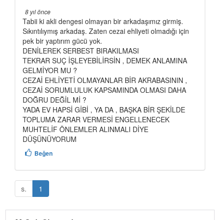
8 yıl önce
Tabii ki akli dengesi olmayan bir arkadaşımız girmiş.
Sıkıntılıymış arkadaş. Zaten cezai ehliyeti olmadığı için
pek bir yaptırım gücü yok.
DENİLEREK SERBEST BIRAKILMASI
TEKRAR SUÇ İŞLEYEBİLİRSİN , DEMEK ANLAMINA
GELMİYOR MU ?
CEZAİ EHLİYETİ OLMAYANLAR BİR AKRABASININ ,
CEZAİ SORUMLULUK KAPSAMINDA OLMASI DAHA
DOĞRU DEĞİL Mİ ?
YADA EV HAPSİ GİBİ , YA DA , BAŞKA BİR ŞEKİLDE
TOPLUMA ZARAR VERMESİ ENGELLENECEK
MUHTELİF ÖNLEMLER ALINMALI DİYE
DÜŞÜNÜYORUM
Beğen
s.
1