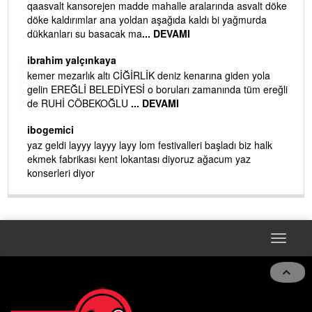
qaasvalt kansorejen madde mahalle aralarında asvalt döke
döke kaldırımlar ana yoldan aşağıda kaldı bi yağmurda
dükkanları su basacak ma
... DEVAMI
ibrahim yalçınkaya
kemer mezarlık altı CİĞİRLİK deniz kenarına giden yola
gelin EREĞLİ BELEDİYESİ o boruları zamanında tüm ereğli
de RUHİ CÖBEKOĞLU
... DEVAMI
AMI
ibogemici
yaz geldi layyy layyy layy lom festivalleri başladı biz halk
ekmek fabrikası kent lokantası diyoruz ağacum yaz
konserleri diyor
Toggle
navigat