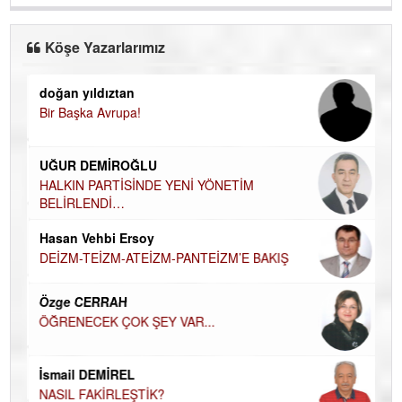
Köşe Yazarlarımız
doğan yıldıztan
Di
Bir Başka Avrupa!
KA
Ha
UĞUR DEMİROĞLU
DÜ
AH
HALKIN PARTİSİNDE YENİ YÖNETİM
BELİRLENDİ…
Hü
Hasan Vehbi Ersoy
H
DEİZM-TEİZM-ATEİZM-PANTEİZM’E BAKIŞ
El
EC
Özge CERRAH
ÖĞRENECEK ÇOK ŞEY VAR...
Du
İN
NA
İsmail DEMİREL
NASIL FAKİRLEŞTİK?
Ku