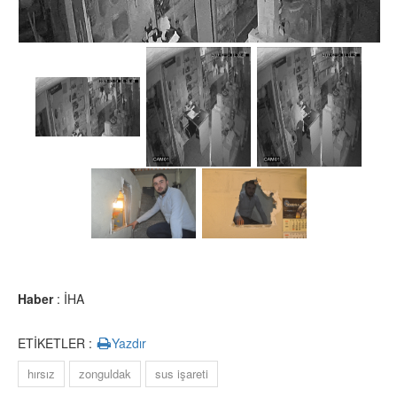
Haber
: İHA
ETİKETLER :
Yazdır
hırsız
zonguldak
sus işareti