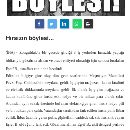
Hırsızın böylesi...
(İHA) - Zonguldak'ta bir gecede girdiği 3 iş yerinden hırsızlık yaptığı
iddiasıyla gözaltına alınan ve cezai ehliyeti olmadığı için serbest bırakılan
Eşref B., esnafları canından bezdirdi.
Edinilen bilgiye göre olay dün gece saatlerinde Meşrutiyet Mahallesi
Fevzi Paşa Caddesi'nde meydana geldi. İç giyim mağazası, kadın kuaförü
ve elektrik dükkanında meydana geldi. İlk olarak İç giyim mağazası ve
kadın kuaförüne giren hırsız eski radyo ve bir miktar para alarak çıktı.
Ardından aynı sokak üzerinde bulunan elektrikçiye giren hırsız radyo pili
ve bir miktar para çaldı. Vatandaşlar tarafından fark edilen hırsız polis ihbar
edildi. İhbar üzerine gelen polis, şüphelinin caddede sık sık hırsızlık yapan
Eşref B. olduğunu fark etti. Gözaltına alınan Eşref B., akli dengesi yerinde