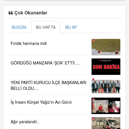
Çok Okunanlar
BUGÜN
BU HAFTA
BU AY
Fındık harmana indi
GÖRDÜĞÜ MANZARA ‘ŞOK’ ETTİ!.....
YENİ PARTİ KURUCU İLÇE BAŞKANLARI
BELLİ OLDU....
İş İnsanı Kürşat Yağız'ın Acı Günü
Ağır yaralandı!..