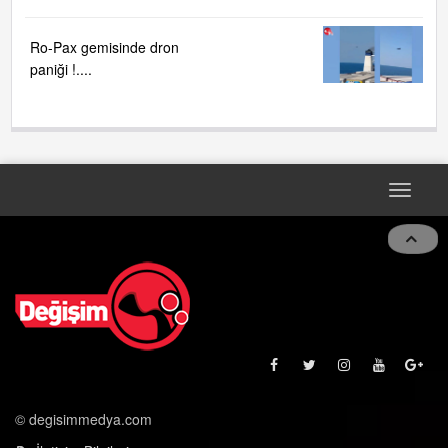
Ro-Pax gemisinde dron
paniği !....
Toggle
naviga
© degisimmedya.com