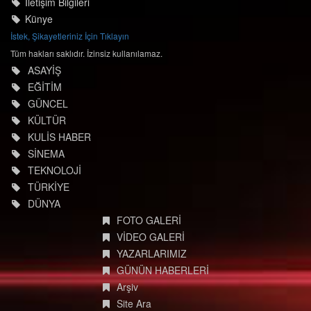
İletişim Bilgileri
Künye
İstek, Şikayetleriniz İçin Tıklayın
Tüm hakları saklıdır. İzinsiz kullanılamaz.
ASAYİŞ
EĞİTİM
GÜNCEL
KÜLTÜR
KULİS HABER
SİNEMA
TEKNOLOJİ
TÜRKİYE
DÜNYA
FOTO GALERİ
VİDEO GALERİ
YAZARLARIMIZ
GÜNÜN HABERLERİ
Arşiv
Site Ara