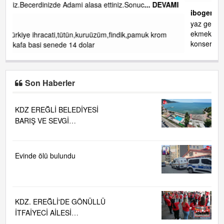
DEVAMI
ibogemici
yaz geldi layyy layyy layy lom festivalleri başladı biz halk
ekmek fabrikası kent lokantası diyoruz ağacum yaz
om
konserleri diyor
Son Haberler
KDZ EREĞLİ BELEDİYESİ
BARIŞ VE SEVGİ
PLAJLARINDA DENİZ SUYU
KALİTESİ "MÜKEMMEL"
Evinde ölü bulundu
KDZ. EREĞLİ'DE GÖNÜLLÜ
İTFAİYECİ AİLESİ
BÜYÜYOR...