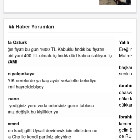
Haber Yorumları
Yalılı
tın
Ereğlinin en değerli en gözde yeri yalı caddesi ve çevresidir.
yor. iç
Metrekaresi 500 bin liraya alamazsın.
başkanım seni belediye başkanlığında da görmek isteriz
senin ereyliye katkın çok oldu daha da olacaktır
ibrahim yalçınkaya
qaasvalt kansorejen madde mahalle aralarında asvalt döke
döke kaldırımlar ana yoldan aşağıda kaldı bi yağmurda
dükkanları su basacak ma
... DEVAMI
ibrahim yalçınkaya
kemer mezarlık altı CİĞİRLİK deniz kenarına giden yola
gelin EREĞLİ BELEDİYESİ o boruları zamanında tüm ereğli
de RUHİ CÖBEKOĞLU
... DEVAMI