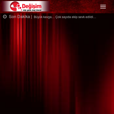
Menü
n Dakika |
Son D
Büyük kavga… Çok sayıda ekip sevk edildi…