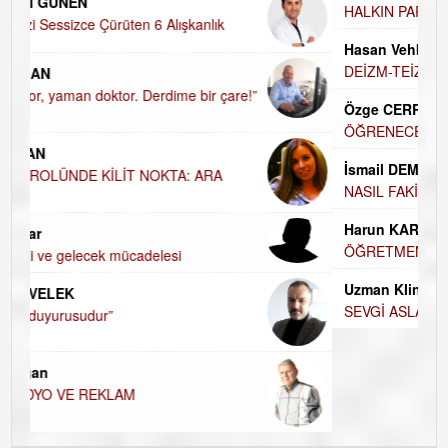
UĞUR DEMİROĞLU
HALKIN PARTİSİNDE YENİ YÖNETİM BELİRLENDİ…
Hasan Vehbi Ersoy
DEİZM-TEİZM-ATEİZM-PANTEİZM’E BAKIŞ
Özge CERRAH
ÖĞRENECEK ÇOK ŞEY VAR...
İsmail DEMİREL
NASIL FAKİRLEŞTİK?
Harun KARA
ÖĞRETMENİM , HAKKINI NASIL ÖDERİM !
Uzman Klinik Psikolog Erkan EZERÇE
SEVGİ ASLA YETMEZ!