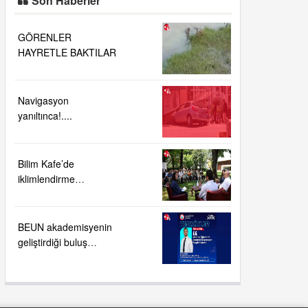
Son Haberler
GÖRENLER
HAYRETLE BAKTILAR
Navigasyon
yanıltınca!....
Bilim Kafe’de
iklimlendirme
teknolojilerinin geleceği
ele alındı
BEUN akademisyenin
geliştirdiği buluş
TÜRKPATENT
tarafından tescillendi