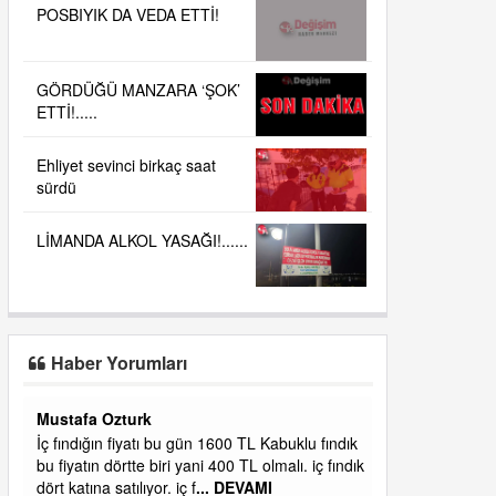
POSBIYIK DA VEDA ETTİ!
GÖRDÜĞÜ MANZARA ‘ŞOK’
ETTİ!.....
Ehliyet sevinci birkaç saat
sürdü
LİMANDA ALKOL YASAĞI!......
Haber Yorumları
Yalılı
ık
Ereğlinin en değerli en gözde yeri yalı caddesi
dık
ve çevresidir. Metrekaresi 500 bin liraya
alamazsın.