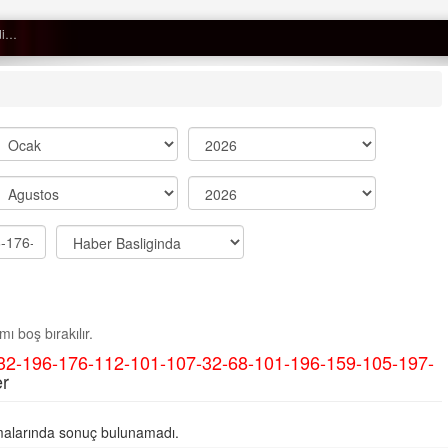
Semih ÇOLAK
SEÇMEN NE DEDİ?
Op. Dr. Erol GÜNEN
Kemiklerinizi Sessizce Çürüten 6
Alışkanlık
Şenol AZMAN
“Aman doktor, yaman doktor.
ı boş bırakılır.
Derdime bir çare!” – 2-
32-196-176-112-101-107-32-68-101-196-159-105-197-
Merve KIRAN
r
KİLO KONTROLÜNDE KİLİT
NOKTA: ARA ÖĞÜNLER
alarında sonuç bulunamadı.