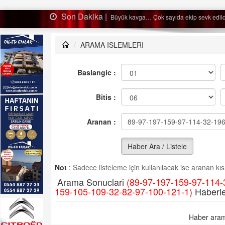
Son Dakika |
Ağaçtan düştü…
ARAMA ISLEMLERI
Baslangic :
Bitis :
Aranan :
Haber Ara / Listele
Not
:
Sadece listeleme için kullanılacak ise aranan kısm
Arama Sonuclari
(89-97-197-159-97-114-
159-105-109-32-82-97-100-121-1)
Haberle
Haber aram