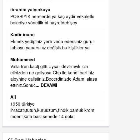
başkanım seni belediye başkanlığında da
görmek isteriz senin ereyliye katkın çok oldu
daha da olacaktır
ibrahim yalçınkaya
qaasvalt kansorejen madde mahalle aralarında
asvalt döke döke kaldırımlar ana yoldan
aşağıda kaldı bi yağmurda dükkanları su
basacak ma
... DEVAMI
ibrahim yalçınkaya
kemer mezarlık altı CİĞİRLİK deniz kenarına
giden yola gelin EREĞLİ BELEDİYESİ o
boruları zamanında tüm ereğli de RUHİ
CÖBEKOĞLU
... DEVAMI
ibogemici
yaz geldi layyy layyy layy lom festivalleri
başladı biz halk ekmek fabrikası kent lokantası
diyoruz ağacum yaz konserleri diyor