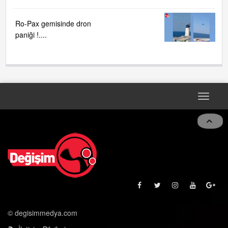
Ro-Pax gemisinde dron
paniği !....
Toggle
navigat
© degisimmedya.com