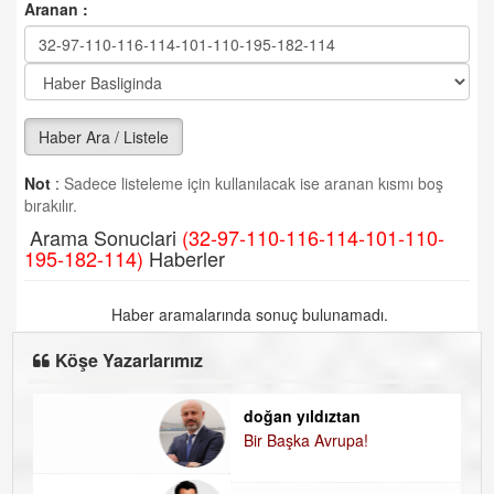
Aranan :
Haber Ara / Listele
Not
:
Sadece listeleme için kullanılacak ise aranan kısmı boş
bırakılır.
Arama Sonuclari
(32-97-110-116-114-101-110-
195-182-114)
Haberler
Haber aramalarında sonuç bulunamadı.
Köşe Yazarlarımız
doğan yıldıztan
D
Bir Başka Avrupa!
K
H