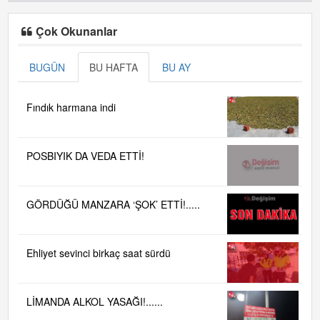
Çok Okunanlar
BUGÜN
BU HAFTA
BU AY
Fındık harmana indi
POSBIYIK DA VEDA ETTİ!
GÖRDÜĞÜ MANZARA ‘ŞOK’ ETTİ!.....
Ehliyet sevinci birkaç saat sürdü
LİMANDA ALKOL YASAĞI!......