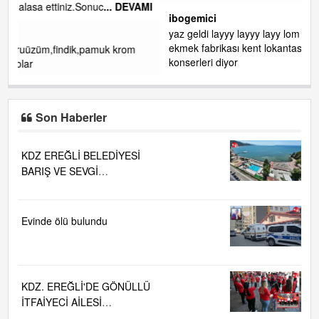
VAMI
ibogemici
yaz geldi layyy layyy layy lom festivalleri başladı biz halk
ekmek fabrikası kent lokantası diyoruz ağacum yaz
m
konserleri diyor
Son Haberler
KDZ EREĞLİ BELEDİYESİ
BARIŞ VE SEVGİ
PLAJLARINDA DENİZ SUYU
KALİTESİ "MÜKEMMEL"
Evinde ölü bulundu
KDZ. EREĞLİ'DE GÖNÜLLÜ
İTFAİYECİ AİLESİ
BÜYÜYOR...