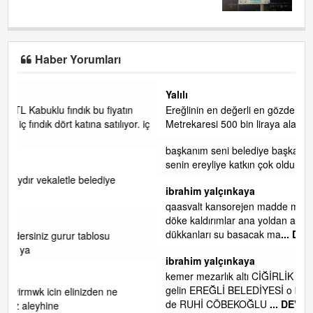
Haber Yorumları
Yalılı
n
Ereğlinin en değerli en gözde yeri yalı caddesi ve çevresidir.
r. iç
Metrekaresi 500 bin liraya alamazsın.
başkanım seni belediye başkanlığında da görmek isteriz
senin ereyliye katkın çok oldu daha da olacaktır
ibrahim yalçınkaya
qaasvalt kansorejen madde mahalle aralarında asvalt döke
döke kaldırımlar ana yoldan aşağıda kaldı bi yağmurda
dükkanları su basacak ma
... DEVAMI
ibrahim yalçınkaya
kemer mezarlık altı CİĞİRLİK deniz kenarına giden yola
gelin EREĞLİ BELEDİYESİ o boruları zamanında tüm ereğli
de RUHİ CÖBEKOĞLU
... DEVAMI