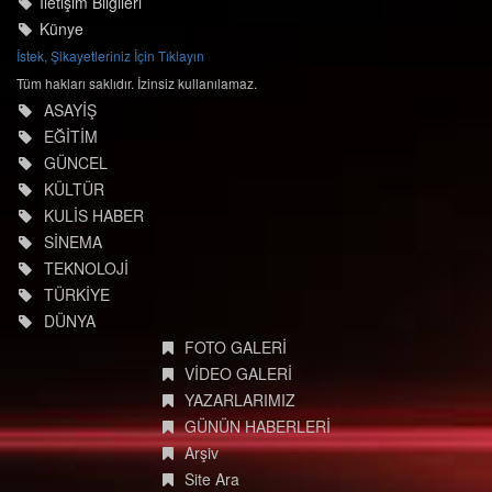
İletişim Bilgileri
Künye
İstek, Şikayetleriniz İçin Tıklayın
Tüm hakları saklıdır. İzinsiz kullanılamaz.
ASAYİŞ
EĞİTİM
GÜNCEL
KÜLTÜR
KULİS HABER
SİNEMA
TEKNOLOJİ
TÜRKİYE
DÜNYA
FOTO GALERİ
VİDEO GALERİ
YAZARLARIMIZ
GÜNÜN HABERLERİ
Arşiv
Site Ara