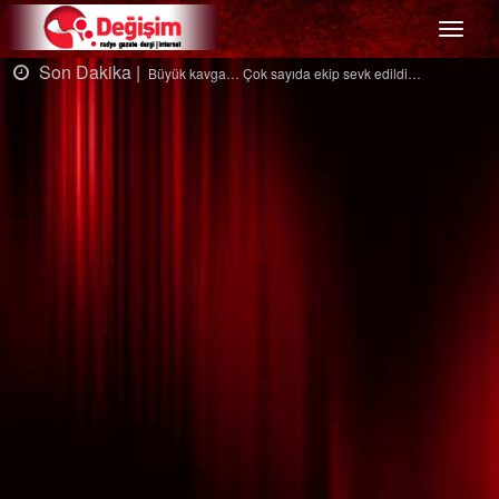
Menü
Son Dakika |
S
Büyük kavga… Çok sayıda ekip sevk edildi…