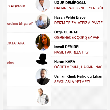
UĞUR DEMİROĞLU
D
A
HALKIN PARTİSİNDE YENİ YÖNETİM BELİRLENDİ…
H
Hasan Vehbi Ersoy
H
DEİZM-TEİZM-ATEİZM-PANTEİZM’E BAKIŞ
E
Özge CERRAH
E
ÖĞRENECEK ÇOK ŞEY VAR...
D
İsmail DEMİREL
İ
NASIL FAKİRLEŞTİK?
N
Harun KARA
K
ÖĞRETMENİM , HAKKINI NASIL ÖDERİM !
Ç
Uzman Klinik Psikolog Erkan EZERÇE
SEVGİ ASLA YETMEZ!