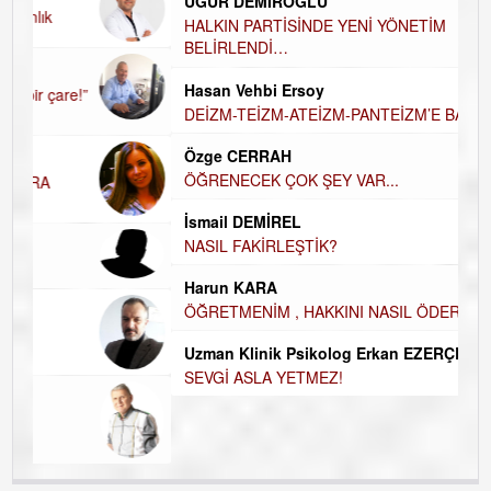
UĞUR DEMİROĞLU
D
A
HALKIN PARTİSİNDE YENİ YÖNETİM
BELİRLENDİ…
H
Hasan Vehbi Ersoy
H
DEİZM-TEİZM-ATEİZM-PANTEİZM’E BAKIŞ
El
E
Özge CERRAH
ÖĞRENECEK ÇOK ŞEY VAR...
D
İ
N
İsmail DEMİREL
NASIL FAKİRLEŞTİK?
K
Ç
Harun KARA
ÖĞRETMENİM , HAKKINI NASIL ÖDERİM !
Uzman Klinik Psikolog Erkan EZERÇE
SEVGİ ASLA YETMEZ!