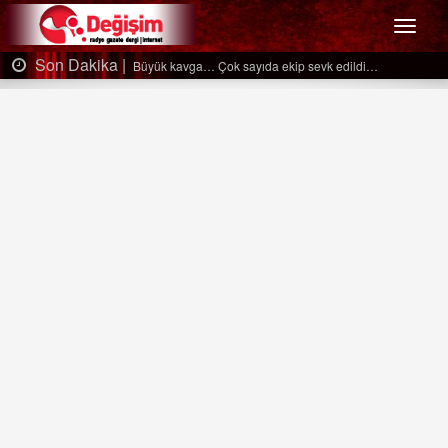
Menü
Son Dakika |
Büyük kavga… Çok sayıda ekip sevk edildi…