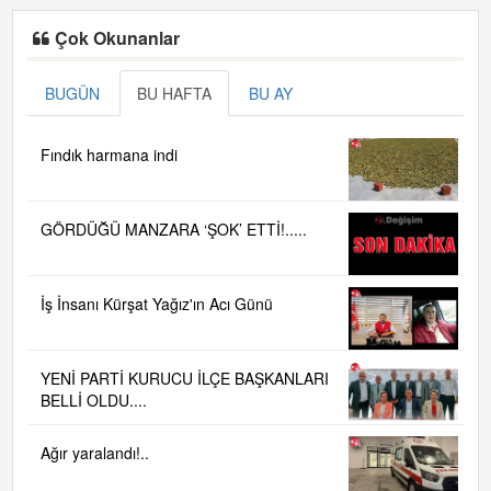
Çok Okunanlar
BUGÜN
BU HAFTA
BU AY
Fındık harmana indi
GÖRDÜĞÜ MANZARA ‘ŞOK’ ETTİ!.....
İş İnsanı Kürşat Yağız'ın Acı Günü
YENİ PARTİ KURUCU İLÇE BAŞKANLARI
BELLİ OLDU....
Ağır yaralandı!..