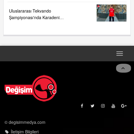
Uluslararası Tekvando
Şampiyonası'nda Karadeniz
Ereğli'ye büyük gurur
Toggle
navigat
© degisimmedya.com