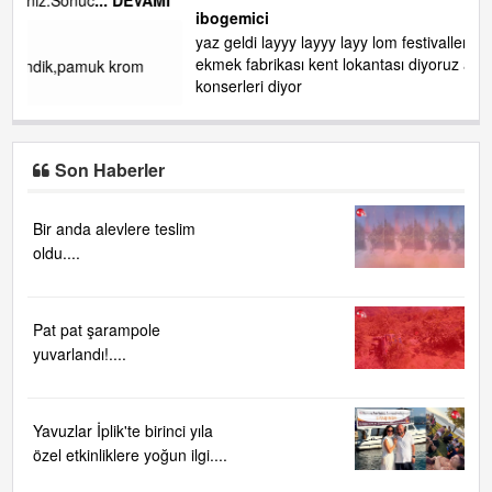
de RUHİ CÖBEKOĞLU
... DEVAMI
AMI
ibogemici
yaz geldi layyy layyy layy lom festivalleri başladı biz halk
ekmek fabrikası kent lokantası diyoruz ağacum yaz
konserleri diyor
Son Haberler
Bir anda alevlere teslim
oldu....
Pat pat şarampole
yuvarlandı!....
Yavuzlar İplik'te birinci yıla
özel etkinliklere yoğun ilgi....