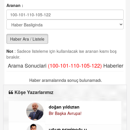
Aranan :
Haber Ara / Listele
Not
:
Sadece listeleme için kullanılacak ise aranan kısmı boş
bırakılır.
Arama Sonuclari
(100-101-110-105-122)
Haberler
Haber aramalarında sonuç bulunamadı.
Köşe Yazarlarımız
doğan yıldıztan
D
Bir Başka Avrupa!
K
H