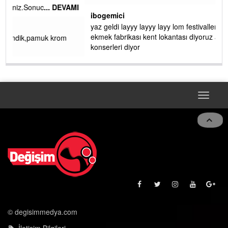
AMI
ibogemici
yaz geldi layyy layyy layy lom festivalleri başladı biz halk
ekmek fabrikası kent lokantası diyoruz ağacum yaz
konserleri diyor
Toggle
navigat
© degisimmedya.com
İletişim Bilgileri