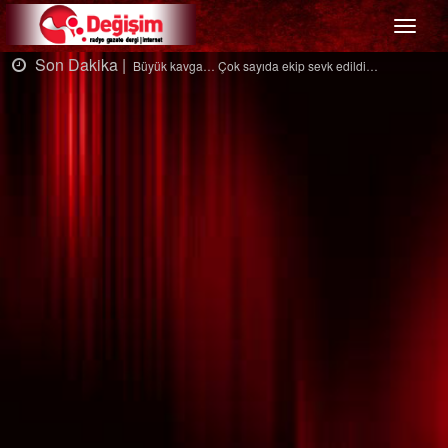
Menü
Son Dakika |
a… Çok sayıda ekip sevk edildi…
Ağaçtan düşt