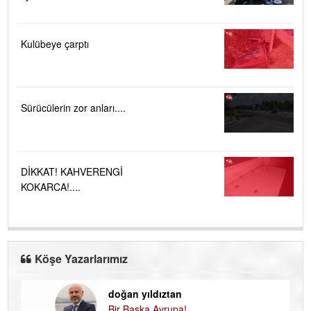
Kulübeye çarptı
Sürücülerin zor anları....
DİKKAT! KAHVERENGİ
KOKARCA!....
Köşe Yazarlarımız
doğan yıldıztan
Di
Bir Başka Avrupa!
KA