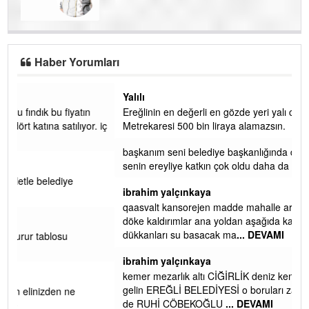
Haber Yorumları
Yalılı
Ereğlinin en değerli en gözde yeri yalı caddesi ve çevresidir.
 iç
Metrekaresi 500 bin liraya alamazsın.
başkanım seni belediye başkanlığında da görmek isteriz
senin ereyliye katkın çok oldu daha da olacaktır
ibrahim yalçınkaya
qaasvalt kansorejen madde mahalle aralarında asvalt döke
döke kaldırımlar ana yoldan aşağıda kaldı bi yağmurda
dükkanları su basacak ma
... DEVAMI
ibrahim yalçınkaya
kemer mezarlık altı CİĞİRLİK deniz kenarına giden yola
gelin EREĞLİ BELEDİYESİ o boruları zamanında tüm ereğli
de RUHİ CÖBEKOĞLU
... DEVAMI