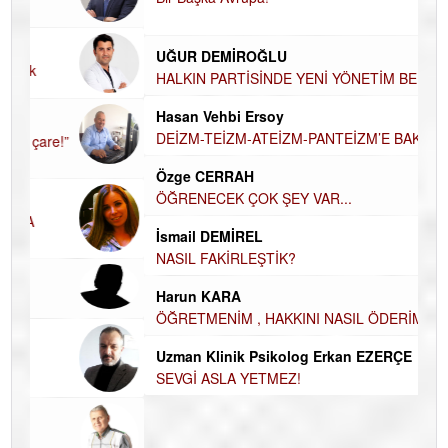
Ha
UĞUR DEMİROĞLU
DÜ
AH
HALKIN PARTİSİNDE YENİ YÖNETİM BELİRLENDİ…
Hü
Hasan Vehbi Ersoy
H
DEİZM-TEİZM-ATEİZM-PANTEİZM’E BAKIŞ
El
Özge CERRAH
EC
ÖĞRENECEK ÇOK ŞEY VAR...
Du
İN
İsmail DEMİREL
NA
NASIL FAKİRLEŞTİK?
Ku
Harun KARA
Ço
ÖĞRETMENİM , HAKKINI NASIL ÖDERİM !
Uzman Klinik Psikolog Erkan EZERÇE
SEVGİ ASLA YETMEZ!