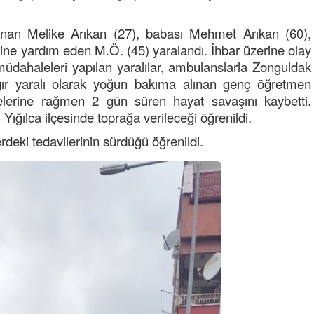
nan Melike Arıkan (27), babası Mehmet Arıkan (60),
ine yardım eden M.Ö. (45) yaralandı. İhbar üzerine olay
 müdahaleleri yapılan yaralılar, ambulanslarla Zonguldak
 Ağır yaralı olarak yoğun bakıma alınan genç öğretmen
elerine rağmen 2 gün süren hayat savaşını kaybetti.
ığılca ilçesinde toprağa verileceği öğrenildi.
Semih ÇOLAK
deki tedavilerinin sürdüğü öğrenildi.
SEÇMEN NE DEDİ?
Op. Dr. Erol GÜNEN
Kemiklerinizi Sessizce Çürüten 6
Alışkanlık
Şenol AZMAN
“Aman doktor, yaman doktor.
Derdime bir çare!” – 2-
Merve KIRAN
KİLO KONTROLÜNDE KİLİT