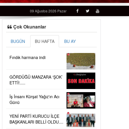
09 Ağustos 2026 Pazar
Çok Okunanlar
BUGÜN
BU HAFTA
BU AY
Fındık harmana indi
GÖRDÜĞÜ MANZARA ‘ŞOK’
ETTİ!.....
İş İnsanı Kürşat Yağız'ın Acı
Günü
YENİ PARTİ KURUCU İLÇE
BAŞKANLARI BELLİ OLDU....