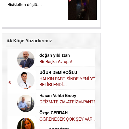
Bisikletten düştü....
Köşe Yazarlarımız
doğan yıldıztan
Dilek Şen Kara
Bir Başka Avrupa!
KAYIP-YAS SÜR
Hamdi Güner
UĞUR DEMİROĞLU
DÜNYASI İÇİN
MÜSLÜMAN AHİ
HALKIN PARTİSİNDE YENİ
YÖNETİM BELİRLENDİ…
Hüseyin Aksak
Hasan Vehbi Ersoy
HAVADAN SUD
DEİZM-TEİZM-ATEİZM-
Elif Yapıcı
PANTEİZM’E BAKIŞ
ECHO İLE NARC
Özge CERRAH
HİKÂYESİ