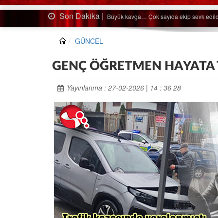
Son Dakika |
Ağaçtan düştü…
GÜNCEL
GENÇ ÖĞRETMEN HAYATA
Yayınlanma : 27-02-2026 | 14 : 36 28