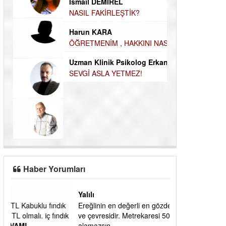
ÖĞRENECEK ÇOK ŞEY VAR...
Durul Mert M.A
İNSANLARIN E
MUTLULUK AMA
İsmail DEMİREL
OLABİLİRİZ?
NASIL FAKİRLEŞTİK?
Kudret Yavuz E
Çocuğunuz her 
Harun KARA
ÖĞRETMENİM , HAKKINI NASIL
ÖDERİM !
Uzman Klinik Psikolog Erkan
EZERÇE
SEVGİ ASLA YETMEZ!
Haber Yorumları
Yalılı
ık
Ereğlinin en değerli en gözde yeri yalı caddesi
dık
ve çevresidir. Metrekaresi 500 bin liraya