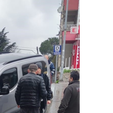
NOKTA: ARA ÖĞÜNLER
Konuk Yazar
Temiz enerji ve gelecek
mücadelesi
Uğuralp CİVELEK
“Bu bir suç duyurusudur”
Özkan Doğan
YEREL RADYO VE REKLAM
Mustafa Ozturk
İç fındığın fiyatı bu gün 1600 TL Kabuklu fınd
bu fiyatın dörtte biri yani 400 TL olmalı. iç fın