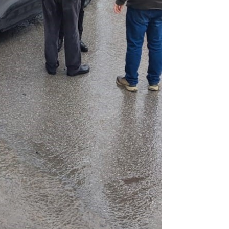
dört katına satılıyor. iç f
... DEVAMI
ibrahim yalçınkaya
POSBIYIK nerelerde ya kaç aydır vekaletle
belediye yönetilirmi hayretdebişey
Kadir inanc
Ekmek yediğiniz yere veda edersiniz gurur
tablosu yaparsınız değişik bu kişilikler ya
Muhammed
Valla tren kactj gitti.Uysali devirmwk icin
elinizden ne geliyosa Chp ile kendi partiniz
aleyhine calistiniz.Becerdinizde Adami alasa
ettiniz.Sonuc
... DEVAMI
Ali
1950 türkiye
ihracati,tütün,kuruüzüm,findik,pamuk krom
mdeni,kafa basi senede 14 dolar