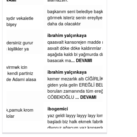
alamazsın.
başkanım seni belediye başkanlığında da
görmek isteriz senin ereyliye katkın çok oldu
daha da olacaktır
ibrahim yalçınkaya
qaasvalt kansorejen madde mahalle aralarında
asvalt döke döke kaldırımlar ana yoldan
aşağıda kaldı bi yağmurda dükkanları su
basacak ma
... DEVAMI
ibrahim yalçınkaya
kemer mezarlık altı CİĞİRLİK deniz kenarına
giden yola gelin EREĞLİ BELEDİYESİ o
boruları zamanında tüm ereğli de RUHİ
CÖBEKOĞLU
... DEVAMI
ibogemici
yaz geldi layyy layyy layy lom festivalleri
başladı biz halk ekmek fabrikası kent lokantası
diyoruz ağacum yaz konserleri diyor