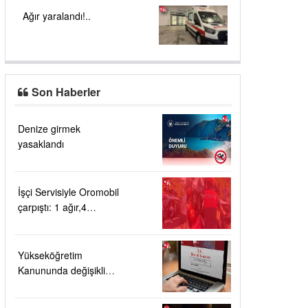
Ağır yaralandı!..
Son Haberler
Denize girmek
yasaklandı
İşçi Servisiyle Oromobil
çarpıştı: 1 ağır,4
yaralı!....
Yükseköğretim
Kanununda değişiklik
Resmi Gazete'de