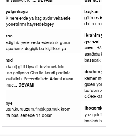
başkanım seni belediye başkanlığında da
görmek isteriz senin ereyliye katkın çok oldu
daha da olacaktır
ibrahim yalçınkaya
qaasvalt kansorejen madde mahalle aralarında
asvalt döke döke kaldırımlar ana yoldan
aşağıda kaldı bi yağmurda dükkanları su
basacak ma
... DEVAMI
ibrahim yalçınkaya
kemer mezarlık altı CİĞİRLİK deniz kenarına
giden yola gelin EREĞLİ BELEDİYESİ o
boruları zamanında tüm ereğli de RUHİ
CÖBEKOĞLU
... DEVAMI
ibogemici
yaz geldi layyy layyy layy lom festivalleri
başladı biz halk ekmek fabrikası kent lokantası
diyoruz ağacum yaz konserleri diyor