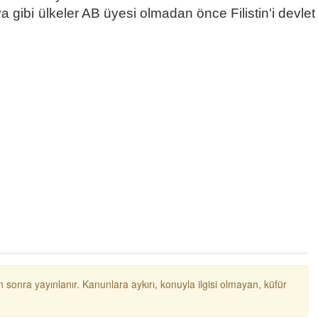
 gibi ülkeler AB üyesi olmadan önce Filistin'i devlet
Semih ÇOLAK
SEÇMEN NE DEDİ?
Op. Dr. Erol GÜNEN
Kemiklerinizi Sessizce Çürüten 6
Alışkanlık
Şenol AZMAN
“Aman doktor, yaman doktor.
Derdime bir çare!” – 2-
 sonra yayınlanır. Kanunlara aykırı, konuyla ilgisi olmayan, küfür
Merve KIRAN
KİLO KONTROLÜNDE KİLİT