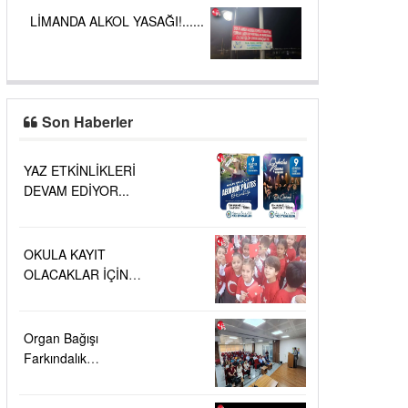
LİMANDA ALKOL YASAĞI!......
Son Haberler
YAZ ETKİNLİKLERİ
DEVAM EDİYOR...
OKULA KAYIT
OLACAKLAR İÇİN
ÖNEMLİ AÇIKLAMA….
Organ Bağışı
Farkındalık
Toplantısı....