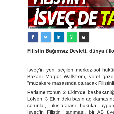
Filistin Bağımsız Devleti, dünya ül
İsveç'in yeni seçilen merkez-sol hükümet
Bakanı Margot Wallstrom, yerel gaze
"müzakere masasında oturacak Filistinlile
Parlamentonun 2 Ekim'de başbakanlığı
Löfven, 3 Ekim'deki basın açıklamasında, 
sorunlar, uluslararası hukuka uygun 
İsveç'in Filistin'i tanıması, bir AB