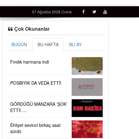
07 Ağustos 2026 Cuma
Çok Okunanlar
BUGÜN
BU HAFTA
BU AY
Fındık harmana indi
POSBIYIK DA VEDA ETTİ!
GÖRDÜĞÜ MANZARA ‘ŞOK’
ETTİ!.....
Ehliyet sevinci birkaç saat
sürdü