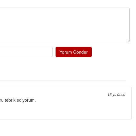
NOKTA: ARA ÖĞÜNLER
Konuk Yazar
Temiz enerji ve gelecek
mücadelesi
Uğuralp CİVELEK
“Bu bir suç duyurusudur”
Yorum Gönder
Özkan Doğan
YEREL RADYO VE REKLAM
13 yıl önce
ü tebrik ediyorum.
Mustafa Ozturk
İç fındığın fiyatı bu gün 1600 TL Kabuklu fınd
bu fiyatın dörtte biri yani 400 TL olmalı. iç fın
dört katına satılıyor. iç f
... DEVAMI