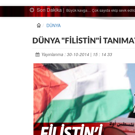
Son Dakika |
Ağaçtan düştü…
DÜNYA
DÜNYA "FİLİSTİN"İ TANIM
Yayınlanma : 30-10-2014 | 15 : 14 33