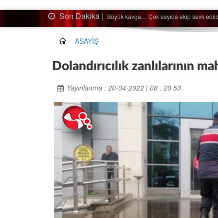
Son Dakika |
Ağaçtan düştü…
ASAYİŞ
Dolandırıcılık zanlılarının ma
Yayınlanma : 20-04-2022 | 08 : 20 53