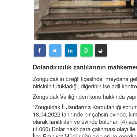
Dolandırıcılık zanlılarının mahkemes
Zonguldak’ın Ereğli ilçesinde meydana gele
birisinin tutukladığı, diğerinin ise adli kontro
Zonguldak Valiliğinden konu hakkında yapıl
“Zonguldak İl Jandarma Komutanlığı sorum
18.04.2022 tarihinde bir şahsın evinde, kiml
olarak tanıttıkları ve evinde bulunan (4) ad
(1.000) Dolar nakit para çalınması olayı ile 
İlçe Emniyet Müdürlüğü ekipleri ile koordin