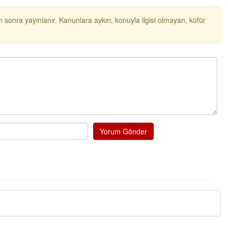
NOKTA: ARA ÖĞÜNLER
 sonra yayınlanır. Kanunlara aykırı, konuyla ilgisi olmayan, küfür
Konuk Yazar
Temiz enerji ve gelecek
mücadelesi
Uğuralp CİVELEK
“Bu bir suç duyurusudur”
Özkan Doğan
YEREL RADYO VE REKLAM
Yorum Gönder
Mustafa Ozturk
İç fındığın fiyatı bu gün 1600 TL Kabuklu fınd
bu fiyatın dörtte biri yani 400 TL olmalı. iç fın
dört katına satılıyor. iç f
... DEVAMI