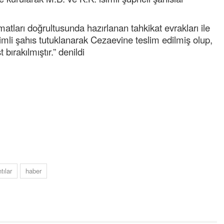
imatları doğrultusunda hazırlanan tahkikat evrakları ile
imli şahıs tutuklanarak Cezaevine teslim edilmiş olup,
 bırakılmıştır.” denildi
Semih ÇOLAK
SEÇMEN NE DEDİ?
Op. Dr. Erol GÜNEN
Kemiklerinizi Sessizce Çürüten 6
Alışkanlık
tılar
haber
Şenol AZMAN
“Aman doktor, yaman doktor.
Derdime bir çare!” – 2-
Merve KIRAN
KİLO KONTROLÜNDE KİLİT