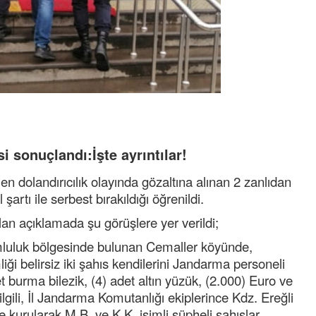
i sonuçlandı:İşte ayrıntılar!
n dolandırıcılık olayında gözaltına alınan 2 zanlıdan
l şartı ile serbest bırakıldığı öğrenildi.
an açıklamada şu görüşlere yer verildi;
luluk bölgesinde bulunan Cemaller köyünde,
iği belirsiz iki şahıs kendilerini Jandarma personeli
et burma bilezik, (4) adet altın yüzük, (2.000) Euro ve
ilgili, İl Jandarma Komutanlığı ekiplerince Kdz. Ereğli
e kurularak M.B. ve K.K. isimli şüpheli şahıslar