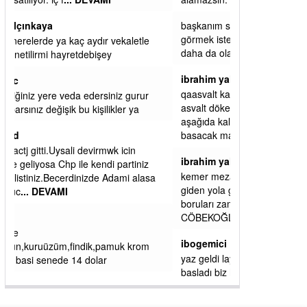
başkanım seni belediye başkanlığında da
görmek isteriz senin ereyliye katkın çok oldu
daha da olacaktır
ibrahim yalçınkaya
qaasvalt kansorejen madde mahalle aralarında
asvalt döke döke kaldırımlar ana yoldan
aşağıda kaldı bi yağmurda dükkanları su
basacak ma
... DEVAMI
ibrahim yalçınkaya
kemer mezarlık altı CİĞİRLİK deniz kenarına
giden yola gelin EREĞLİ BELEDİYESİ o
boruları zamanında tüm ereğli de RUHİ
CÖBEKOĞLU
... DEVAMI
ibogemici
yaz geldi layyy layyy layy lom festivalleri
başladı biz halk ekmek fabrikası kent lokantası
diyoruz ağacum yaz konserleri diyor