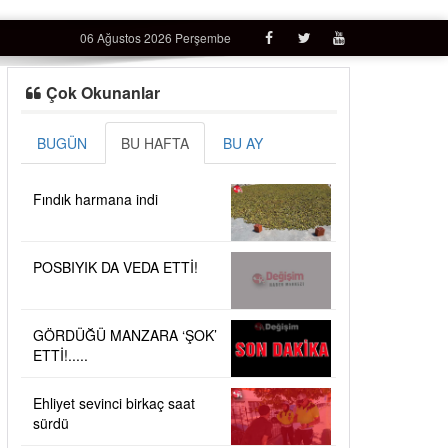
06 Ağustos 2026 Perşembe
Çok Okunanlar
BUGÜN
BU HAFTA
BU AY
Fındık harmana indi
POSBIYIK DA VEDA ETTİ!
GÖRDÜĞÜ MANZARA ‘ŞOK’
ETTİ!.....
Ehliyet sevinci birkaç saat
sürdü