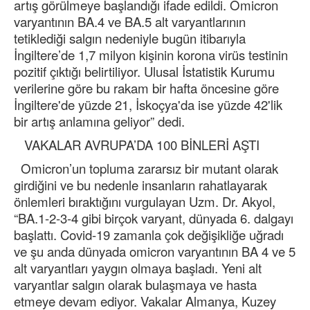
artış görülmeye başlandığı ifade edildi. Omicron
varyantının BA.4 ve BA.5 alt varyantlarının
tetiklediği salgın nedeniyle bugün itibarıyla
İngiltere’de 1,7 milyon kişinin korona virüs testinin
pozitif çıktığı belirtiliyor. Ulusal İstatistik Kurumu
verilerine göre bu rakam bir hafta öncesine göre
İngiltere'de yüzde 21, İskoçya'da ise yüzde 42'lik
bir artış anlamına geliyor” dedi.
VAKALAR AVRUPA’DA 100 BİNLERİ AŞTI
Omicron’un topluma zararsız bir mutant olarak
girdiğini ve bu nedenle insanların rahatlayarak
önlemleri bıraktığını vurgulayan Uzm. Dr. Akyol,
“BA.1-2-3-4 gibi birçok varyant, dünyada 6. dalgayı
başlattı. Covid-19 zamanla çok değişikliğe uğradı
ve şu anda dünyada omicron varyantının BA 4 ve 5
alt varyantları yaygın olmaya başladı. Yeni alt
varyantlar salgın olarak bulaşmaya ve hasta
etmeye devam ediyor. Vakalar Almanya, Kuzey