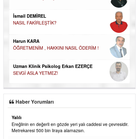
İN
NA
İsmail DEMİREL
NASIL FAKİRLEŞTİK?
Ku
Ço
Harun KARA
ÖĞRETMENİM , HAKKINI NASIL ÖDERİM !
Uzman Klinik Psikolog Erkan EZERÇE
SEVGİ ASLA YETMEZ!
Haber Yorumları
Yalılı
Ereğlinin en değerli en gözde yeri yalı caddesi ve çevresidir.
 iç
Metrekaresi 500 bin liraya alamazsın.