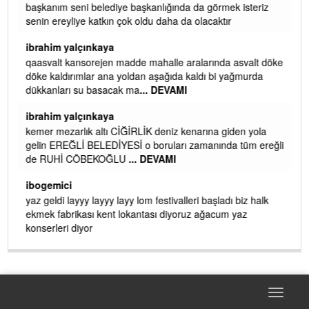
başkanım seni belediye başkanlığında da görmek isteriz
senin ereyliye katkın çok oldu daha da olacaktır
ibrahim yalçınkaya
qaasvalt kansorejen madde mahalle aralarında asvalt döke
döke kaldırımlar ana yoldan aşağıda kaldı bi yağmurda
dükkanları su basacak ma
... DEVAMI
ibrahim yalçınkaya
kemer mezarlık altı CİĞİRLİK deniz kenarına giden yola
gelin EREĞLİ BELEDİYESİ o boruları zamanında tüm ereğli
de RUHİ CÖBEKOĞLU
... DEVAMI
AMI
ibogemici
yaz geldi layyy layyy layy lom festivalleri başladı biz halk
ekmek fabrikası kent lokantası diyoruz ağacum yaz
konserleri diyor
Toggle
navigat