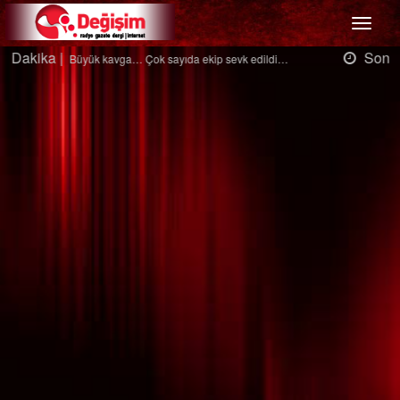
Menü
Son Dakika |
Ağaçtan düştü…