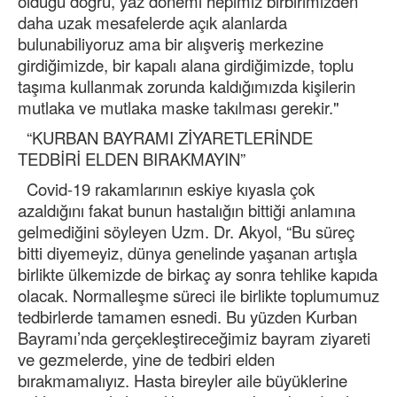
olduğu doğru, yaz dönemi hepimiz birbirimizden
daha uzak mesafelerde açık alanlarda
bulunabiliyoruz ama bir alışveriş merkezine
girdiğimizde, bir kapalı alana girdiğimizde, toplu
taşıma kullanmak zorunda kaldığımızda kişilerin
mutlaka ve mutlaka maske takılması gerekir."
“KURBAN BAYRAMI ZİYARETLERİNDE
TEDBİRİ ELDEN BIRAKMAYIN”
Covid-19 rakamlarının eskiye kıyasla çok
azaldığını fakat bunun hastalığın bittiği anlamına
gelmediğini söyleyen Uzm. Dr. Akyol, “Bu süreç
bitti diyemeyiz, dünya genelinde yaşanan artışla
birlikte ülkemizde de birkaç ay sonra tehlike kapıda
olacak. Normalleşme süreci ile birlikte toplumumuz
tedbirlerde tamamen esnedi. Bu yüzden Kurban
Bayramı’nda gerçekleştireceğimiz bayram ziyareti
ve gezmelerde, yine de tedbiri elden
bırakmamalıyız. Hasta bireyler aile büyüklerine