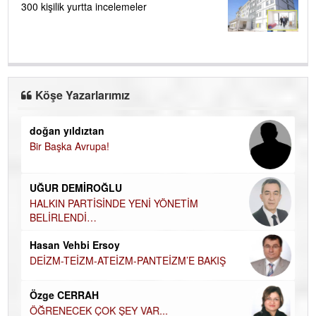
300 kişilik yurtta incelemeler
Köşe Yazarlarımız
doğan yıldıztan
Di
Bir Başka Avrupa!
KA
Ha
UĞUR DEMİROĞLU
DÜ
AH
HALKIN PARTİSİNDE YENİ YÖNETİM
BELİRLENDİ…
Hü
Hasan Vehbi Ersoy
H
DEİZM-TEİZM-ATEİZM-PANTEİZM’E BAKIŞ
El
EC
Özge CERRAH
ÖĞRENECEK ÇOK ŞEY VAR...
Du