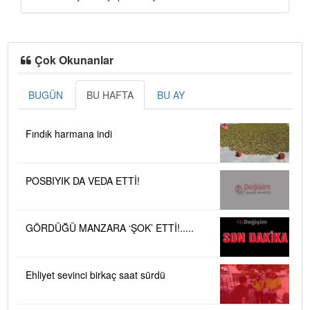
Çok Okunanlar
BUGÜN
BU HAFTA
BU AY
Fındık harmana indi
POSBIYIK DA VEDA ETTİ!
GÖRDÜĞÜ MANZARA ‘ŞOK’ ETTİ!.....
Ehliyet sevinci birkaç saat sürdü