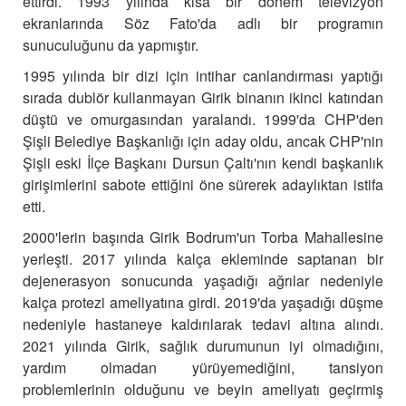
ettirdi. 1993 yılında kısa bir dönem televizyon
ekranlarında Söz Fato'da adlı bir programın
sunuculuğunu da yapmıştır.
1995 yılında bir dizi için intihar canlandırması yaptığı
sırada dublör kullanmayan Girik binanın ikinci katından
düştü ve omurgasından yaralandı. 1999'da CHP'den
Şişli Belediye Başkanlığı için aday oldu, ancak CHP'nin
Şişli eski İlçe Başkanı Dursun Çaltı'nın kendi başkanlık
girişimlerini sabote ettiğini öne sürerek adaylıktan istifa
etti.
2000'lerin başında Girik Bodrum'un Torba Mahallesine
yerleşti. 2017 yılında kalça ekleminde saptanan bir
dejenerasyon sonucunda yaşadığı ağrılar nedeniyle
kalça protezi ameliyatına girdi. 2019'da yaşadığı düşme
nedeniyle hastaneye kaldırılarak tedavi altına alındı.
2021 yılında Girik, sağlık durumunun iyi olmadığını,
yardım olmadan yürüyemediğini, tansiyon
problemlerinin olduğunu ve beyin ameliyatı geçirmiş