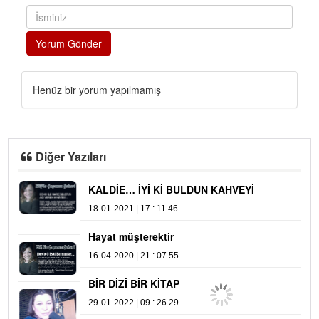
Yorum Gönder
Henüz bir yorum yapılmamış
Diğer Yazıları
KALDİE… İYİ Kİ BULDUN KAHVEYİ
M
18-01-2021 | 17 : 11 46
08
Hayat müşterektir
B
16-04-2020 | 21 : 07 55
05
BİR DİZİ BİR KİTAP
29-01-2022 | 09 : 26 29