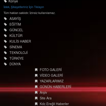
Künye
İstek, Şikayetleriniz İçin Tıklayın
Tüm hakları saklıdır. İzinsiz kullanılamaz.
ASAYİŞ
EĞİTİM
GÜNCEL
KÜLTÜR
KULİS HABER
SİNEMA
TEKNOLOJİ
TÜRKİYE
DÜNYA
FOTO GALERİ
VİDEO GALERİ
YAZARLARIMIZ
GÜNÜN HABERLERİ
Arşiv
Site Ara
Kdz.Ereğli Haberler