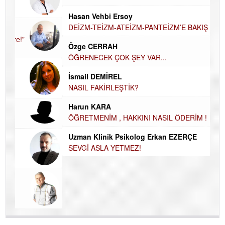
AH
Hasan Vehbi Ersoy
Hü
DEİZM-TEİZM-ATEİZM-PANTEİZM’E BAKIŞ
H
Özge CERRAH
El
ÖĞRENECEK ÇOK ŞEY VAR...
EC
İsmail DEMİREL
Du
NASIL FAKİRLEŞTİK?
İN
Harun KARA
NA
ÖĞRETMENİM , HAKKINI NASIL ÖDERİM !
Ku
Uzman Klinik Psikolog Erkan EZERÇE
Ço
SEVGİ ASLA YETMEZ!