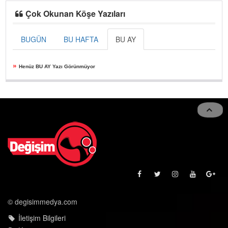
Çok Okunan Köşe Yazıları
BUGÜN
BU HAFTA
BU AY
»
Henüz BU AY Yazı Görünmüyor
© degisimmedya.com
İletişim Bilgileri