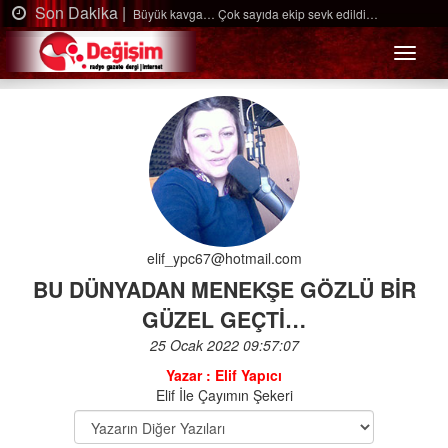
Son Dakika |
ldi…
Ağaçtan düştü…
Menü
elif_ypc67@hotmail.com
BU DÜNYADAN MENEKŞE GÖZLÜ BİR
GÜZEL GEÇTİ…
25 Ocak 2022 09:57:07
Yazar : Elif Yapıcı
Elif İle Çayımın Şekeri