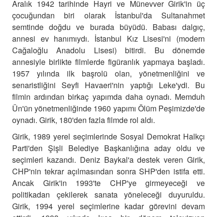
Aralık 1942 tarihinde Hayri ve Münevver Girik'in üç
çocuğundan biri olarak İstanbul'da Sultanahmet
semtinde doğdu ve burada büyüdü. Babası dalgıç,
annesi ev hanımıydı. İstanbul Kız Lisesi'ni (modern
Cağaloğlu Anadolu Lisesi) bitirdi. Bu dönemde
annesiyle birlikte filmlerde figüranlık yapmaya başladı.
1957 yılında ilk başrolü olan, yönetmenliğini ve
senaristliğini Seyfi Havaeri'nin yaptığı Leke'ydi. Bu
filmin ardından birkaç yapımda daha oynadı. Memduh
Ün'ün yönetmenliğinde 1960 yapımı Ölüm Peşimizde'de
oynadı. Girik, 180'den fazla filmde rol aldı.
Girik, 1989 yerel seçimlerinde Sosyal Demokrat Halkçı
Parti'den Şişli Belediye Başkanlığına aday oldu ve
seçimleri kazandı. Deniz Baykal'a destek veren Girik,
CHP'nin tekrar açılmasından sonra SHP'den istifa etti.
Ancak Girik'in 1993'te CHP'ye girmeyeceği ve
politikadan çekilerek sanata yöneleceği duyuruldu.
Girik, 1994 yerel seçimlerine kadar görevini devam