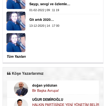
Saygı, sevgi ve özlemle…
01-02-2022 | 09 : 11 19
Git artık 2020…
13-12-2020 | 14 : 17 00
Tüm Yazıları
Köşe Yazarlarımız
doğan yıldıztan
Di
Bir Başka Avrupa!
KA
UĞUR DEMİROĞLU
Ha
HALKIN PARTİSİNDE YENİ YÖNETİM BELİRLENDİ…
DÜ