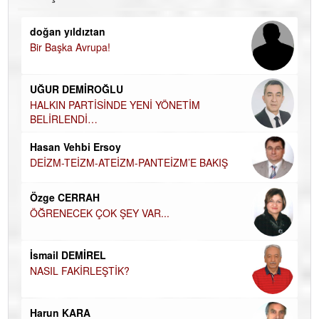
doğan yıldıztan
Di
Bir Başka Avrupa!
KA
Ha
UĞUR DEMİROĞLU
DÜ
AH
HALKIN PARTİSİNDE YENİ YÖNETİM
BELİRLENDİ…
Hü
Hasan Vehbi Ersoy
H
DEİZM-TEİZM-ATEİZM-PANTEİZM’E BAKIŞ
El
EC
Özge CERRAH
ÖĞRENECEK ÇOK ŞEY VAR...
Du
İN
NA
İsmail DEMİREL
NASIL FAKİRLEŞTİK?
Ku
Ço
Harun KARA