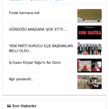
Fındık harmana indi
GÖRDÜĞÜ MANZARA ‘ŞOK’ ETTİ!.....
YENİ PARTİ KURUCU İLÇE BAŞKANLARI
BELLİ OLDU....
İş İnsanı Kürşat Yağız'ın Acı Günü
Ağır yaralandı!..
Son Haberler