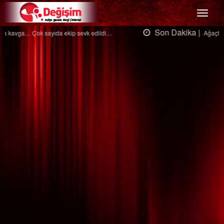
Menü
Son Dakika |
Ağaçtan düştü…