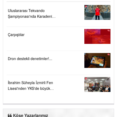
Uluslararası Tekvando
Şampiyonası'nda Karadeniz
Ereğli'ye büyük gurur
Çarpıştılar
Dron destekli denetimler!...
İbrahim Süheyla İzmirli Fen
Lisesi'nden YKS'de büyük
başarı ....
Köşe Yazarlarımız