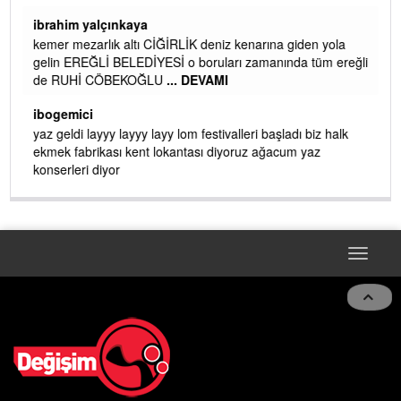
ibrahim yalçınkaya
kemer mezarlık altı CİĞİRLİK deniz kenarına giden yola
gelin EREĞLİ BELEDİYESİ o boruları zamanında tüm ereğli
de RUHİ CÖBEKOĞLU
... DEVAMI
AMI
ibogemici
yaz geldi layyy layyy layy lom festivalleri başladı biz halk
ekmek fabrikası kent lokantası diyoruz ağacum yaz
konserleri diyor
Toggle
navigat