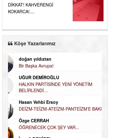
DİKKAT! KAHVERENGİ
KOKARCA!....
Köşe Yazarlarımız
doğan yıldıztan
Dilek Şen Kara
Bir Başka Avrupa!
KAYIP-YAS SÜR
Hamdi Güner
UĞUR DEMİROĞLU
DÜNYASI İÇİN
MÜSLÜMAN AHİ
HALKIN PARTİSİNDE YENİ YÖNETİM
BELİRLENDİ…
Hüseyin Aksak
Hasan Vehbi Ersoy
HAVADAN SUD
DEİZM-TEİZM-ATEİZM-PANTEİZM’E BAKIŞ
Elif Yapıcı
Özge CERRAH
ECHO İLE NARC
HİKÂYESİ
ÖĞRENECEK ÇOK ŞEY VAR...