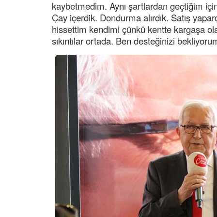
kaybetmedim. Aynı şartlardan geçtiğim içi
Çay içerdik. Dondurma alırdık. Satış yapa
hissettim kendimi çünkü kentte kargaşa ola
sıkıntılar ortada. Ben desteğinizi bekliyorum