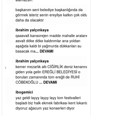
başkanım seni belediye başkanlığında da
görmek isteriz senin ereyliye katkın çok oldu
daha da olacaktır
ibrahim yalçınkaya
qaasvalt kansorejen madde mahalle aralarında
asvalt döke döke kaldırımlar ana yoldan
aşağıda kaldı bi yağmurda dükkanları su
basacak ma
... DEVAMI
ibrahim yalçınkaya
kemer mezarlık altı CİĞİRLİK deniz kenarına
giden yola gelin EREĞLİ BELEDİYESİ o
boruları zamanında tüm ereğli de RUHİ
CÖBEKOĞLU
... DEVAMI
ibogemici
yaz geldi layyy layyy layy lom festivalleri
başladı biz halk ekmek fabrikası kent lokantası
diyoruz ağacum yaz konserleri diyor