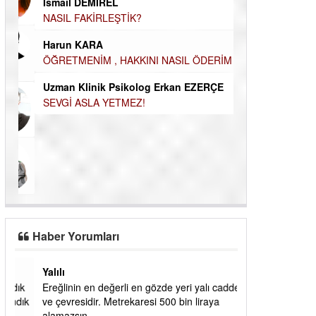
Durul Mert M.A
İsmail DEMİREL
İNSANLARIN E
MUTLULUK AMA
NASIL FAKİRLEŞTİK?
OLABİLİRİZ?
Harun KARA
Kudret Yavuz E
ÖĞRETMENİM , HAKKINI NASIL ÖDERİM !
Çocuğunuz her 
Uzman Klinik Psikolog Erkan EZERÇE
SEVGİ ASLA YETMEZ!
Haber Yorumları
Yalılı
ık
Ereğlinin en değerli en gözde yeri yalı caddesi
dık
ve çevresidir. Metrekaresi 500 bin liraya
alamazsın.