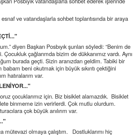
aşkan Posbıyık vatandaşlarla sohbet ederek işlerinde
esnaf ve vatandaşlarla sohbet toplantısında bir araya
Tİ..."
um.” diyen Başkan Posbıyık şunları söyledi: “Benim de
i. Çocukluk çağlarımda bizim de dükkanımız vardı. Aynı
Semih ÇOLAK
um burada geçti. Sizin aranızdan geldim. Tabiki bir
SEÇMEN NE DEDİ?
m babam beni okutmak için büyük sıkıntı çektiğini
ım hatıralarım var.
Op. Dr. Erol GÜNEN
ENİYOR..."
Kemiklerinizi Sessizce Çürüten 6
Alışkanlık
oruz çocuklarımız için. Biz bisiklet alamazdık. Bisiklet
klete binmeme izin verirlerdi. Çok mutlu olurdum.
Şenol AZMAN
uracılara çok büyük anılırım var.
“Aman doktor, yaman doktor.
Derdime bir çare!” – 2-
."
Merve KIRAN
kça mütevazi olmaya çalıştım. Dostluklarımı hiç
KİLO KONTROLÜNDE KİLİT