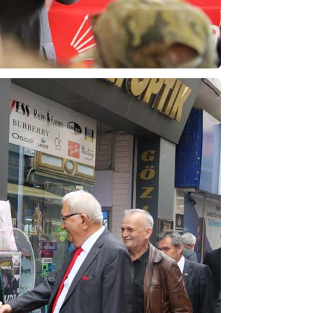
ibrahim yalçınkaya
POSBIYIK nerelerde ya kaç aydır vekaletle
belediye yönetilirmi hayretdebişey
Kadir inanc
Ekmek yediğiniz yere veda edersiniz gurur
tablosu yaparsınız değişik bu kişilikler ya
Muhammed
Valla tren kactj gitti.Uysali devirmwk icin
elinizden ne geliyosa Chp ile kendi partiniz
aleyhine calistiniz.Becerdinizde Adami alasa
ettiniz.Sonuc
... DEVAMI
Ali
1950 türkiye
ihracati,tütün,kuruüzüm,findik,pamuk krom
mdeni,kafa basi senede 14 dolar