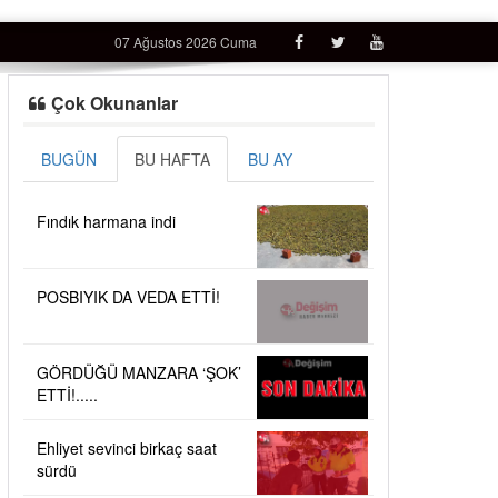
07 Ağustos 2026 Cuma
Çok Okunanlar
BUGÜN
BU HAFTA
BU AY
Fındık harmana indi
POSBIYIK DA VEDA ETTİ!
GÖRDÜĞÜ MANZARA ‘ŞOK’
ETTİ!.....
Ehliyet sevinci birkaç saat
sürdü