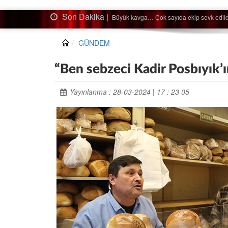
Son Dakika |
Ağaçtan düştü…
GÜNDEM
“Ben sebzeci Kadir Posbıyık’ı
Yayınlanma : 28-03-2024 | 17 : 23 05