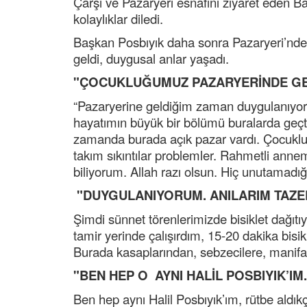
Çarşı ve Pazaryeri esnafını ziyaret eden B
kolaylıklar diledi.
Başkan Posbıyık daha sonra Pazaryeri’nde 
geldi, duygusal anlar yaşadı.
"ÇOCUKLUĞUMUZ PAZARYERİNDE GEÇ
“Pazaryerine geldiğim zaman duygulanıyor
hayatımın büyük bir bölümü buralarda geçt
zamanda burada açık pazar vardı. Çocukluğ
takım sıkıntılar problemler. Rahmetli anne
biliyorum. Allah razı olsun. Hiç unutamadığ
"DUYGULANIYORUM. ANILARIM TAZEL
Şimdi sünnet törenlerimizde bisiklet dağıtıy
tamir yerinde çalışırdım, 15-20 dakika bisi
Burada kasaplarından, sebzecilere, manifat
"BEN HEP O AYNI HALİL POSBIYIK’IM..
Ben hep aynı Halil Posbıyık’ım, rütbe aldı