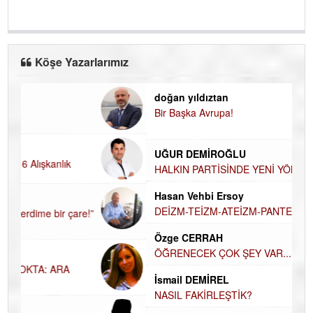
Köşe Yazarlarımız
doğan yıldıztan
Di
Bir Başka Avrupa!
KA
Ha
UĞUR DEMİROĞLU
DÜ
AH
HALKIN PARTİSİNDE YENİ YÖNETİM BELİRLENDİ…
Hü
Hasan Vehbi Ersoy
H
DEİZM-TEİZM-ATEİZM-PANTEİZM’E BAKIŞ
El
Özge CERRAH
EC
ÖĞRENECEK ÇOK ŞEY VAR...
Du
İsmail DEMİREL
İN
NASIL FAKİRLEŞTİK?
NA