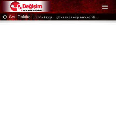
Menü
Son Dakika |
k edildi…
Ağaçtan düştü…