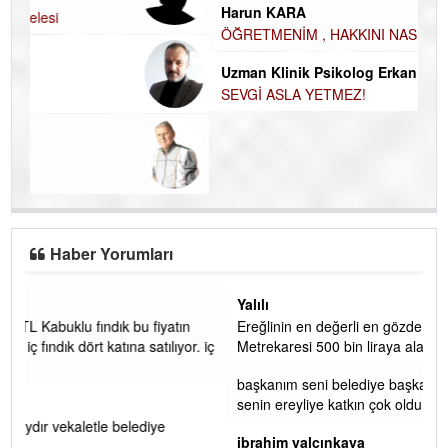
Harun KARA
Ku
ÖĞRETMENİM , HAKKINI NASIL ÖDERİM !
Ço
Uzman Klinik Psikolog Erkan EZERÇE
SEVGİ ASLA YETMEZ!
Haber Yorumları
Yalılı
Ereğlinin en değerli en gözde yeri yalı caddesi ve çevresidir.
 iç
Metrekaresi 500 bin liraya alamazsın.
başkanım seni belediye başkanlığında da görmek isteriz
senin ereyliye katkın çok oldu daha da olacaktır
ibrahim yalçınkaya