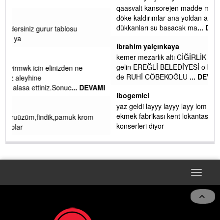
qaasvalt kansorejen madde mahalle aralarında asvalt döke
döke kaldırımlar ana yoldan aşağıda kaldı bi yağmurda
dükkanları su basacak ma
... DEVAMI
ibrahim yalçınkaya
kemer mezarlık altı CİĞİRLİK deniz kenarına giden yola
gelin EREĞLİ BELEDİYESİ o boruları zamanında tüm ereğli
de RUHİ CÖBEKOĞLU
... DEVAMI
AMI
ibogemici
yaz geldi layyy layyy layy lom festivalleri başladı biz halk
ekmek fabrikası kent lokantası diyoruz ağacum yaz
konserleri diyor
Toggle
navigat