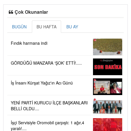
Çok Okunanlar
BUGÜN
BU HAFTA
BU AY
Fındık harmana indi
GÖRDÜĞÜ MANZARA ‘ŞOK’ ETTİ!.....
İş İnsanı Kürşat Yağız'ın Acı Günü
YENİ PARTİ KURUCU İLÇE BAŞKANLARI
BELLİ OLDU....
İşçi Servisiyle Oromobil çarpıştı: 1 ağır,4
yaralı!....