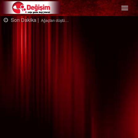
Menü
Son Dakika |
Ağaçtan düştü…