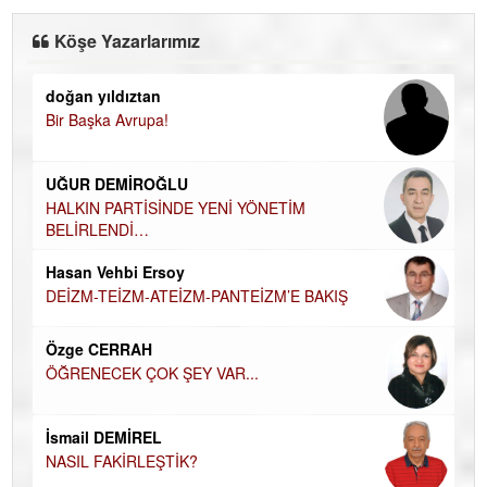
Köşe Yazarlarımız
doğan yıldıztan
Di
Bir Başka Avrupa!
KA
Ha
UĞUR DEMİROĞLU
DÜ
AH
HALKIN PARTİSİNDE YENİ YÖNETİM
BELİRLENDİ…
Hü
Hasan Vehbi Ersoy
H
DEİZM-TEİZM-ATEİZM-PANTEİZM’E BAKIŞ
El
EC
Özge CERRAH
ÖĞRENECEK ÇOK ŞEY VAR...
Du
İN
NA
İsmail DEMİREL
NASIL FAKİRLEŞTİK?
Ku