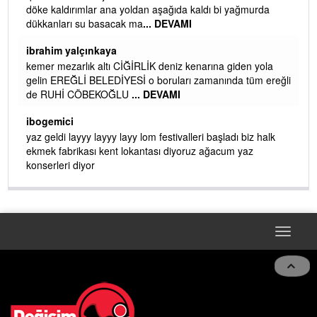
döke kaldırımlar ana yoldan aşağıda kaldı bi yağmurda
dükkanları su basacak ma
... DEVAMI
ibrahim yalçınkaya
kemer mezarlık altı CİĞİRLİK deniz kenarına giden yola
gelin EREĞLİ BELEDİYESİ o boruları zamanında tüm ereğli
de RUHİ CÖBEKOĞLU
... DEVAMI
AMI
ibogemici
yaz geldi layyy layyy layy lom festivalleri başladı biz halk
ekmek fabrikası kent lokantası diyoruz ağacum yaz
konserleri diyor
Toggle
navigat