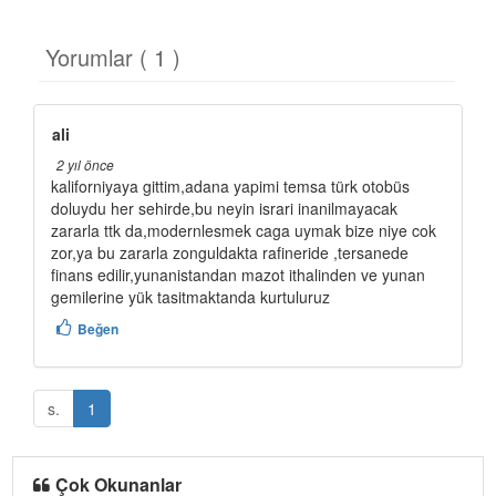
Yorumlar ( 1 )
ali
2 yıl önce
kaliforniyaya gittim,adana yapimi temsa türk otobüs
doluydu her sehirde,bu neyin israri inanilmayacak
zararla ttk da,modernlesmek caga uymak bize niye cok
zor,ya bu zararla zonguldakta rafineride ,tersanede
finans edilir,yunanistandan mazot ithalinden ve yunan
gemilerine yük tasitmaktanda kurtuluruz
Beğen
s.
1
Çok Okunanlar