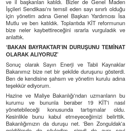
ve il başkanları katıldı. Bizler de Genel Maden
İşçileri Sendikası'nı temsil eden sayı sınırlı olduğu
için yönetim adına Genel Başkan Yardımcısı İsa
Mutlu ve ben katıldık. Toplantıda KİT reformunun
bize neler kaybettireceğini ısrarla vurguladık ve
anlattık.
‘BAKAN BAYRAKTAR’IN DURUŞUNU TEMİNAT
OLARAK ALIYORUZ’
Sonuç olarak Sayın Enerji ve Tabii Kaynaklar
Bakanımız bize net bir şekilde duruşunu gösterdi.
Ben de kendisine şahsım ve yönetim kurulu adına
teşekkür ediyorum.
Hazine ve Maliye Bakanlığı'ndan uzmanların bu
kurumu ve bununla beraber 19 KİT'i nasıl
yönetebileceği konusunda tartışmalar oldu.
Kesinlikle bunu kabul etmeyeceğimizi belirttik.
Bakanlığımızın da duruşu net. ‘Ben Zonguldak'a
geldiğimde de söyledim, şimdi de aynı şeyi