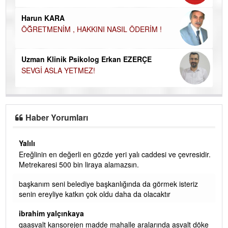
Ço
Harun KARA
ÖĞRETMENİM , HAKKINI NASIL ÖDERİM !
Uzman Klinik Psikolog Erkan EZERÇE
SEVGİ ASLA YETMEZ!
Haber Yorumları
Yalılı
Ereğlinin en değerli en gözde yeri yalı caddesi ve çevresidir.
 iç
Metrekaresi 500 bin liraya alamazsın.
başkanım seni belediye başkanlığında da görmek isteriz
senin ereyliye katkın çok oldu daha da olacaktır
ibrahim yalçınkaya
qaasvalt kansorejen madde mahalle aralarında asvalt döke