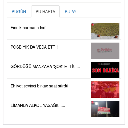
BUGÜN
BU HAFTA
BU AY
Fındık harmana indi
POSBIYIK DA VEDA ETTİ!
GÖRDÜĞÜ MANZARA ‘ŞOK’ ETTİ!.....
Ehliyet sevinci birkaç saat sürdü
LİMANDA ALKOL YASAĞI!......