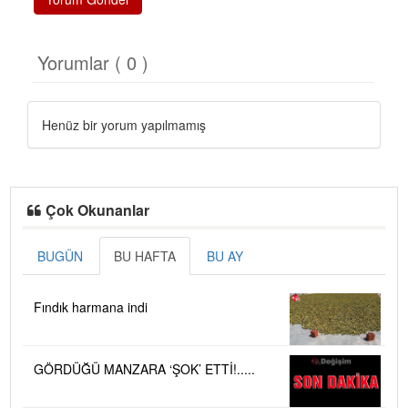
Yorumlar ( 0 )
Henüz bir yorum yapılmamış
Çok Okunanlar
BUGÜN
BU HAFTA
BU AY
Fındık harmana indi
GÖRDÜĞÜ MANZARA ‘ŞOK’ ETTİ!.....