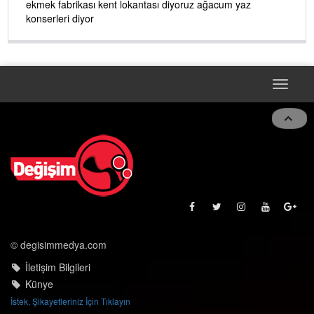
ekmek fabrikası kent lokantası diyoruz ağacum yaz
konserleri diyor
Toggle
navigat
© degisimmedya.com
İletişim Bilgileri
Künye
İstek, Şikayetleriniz İçin Tıklayın