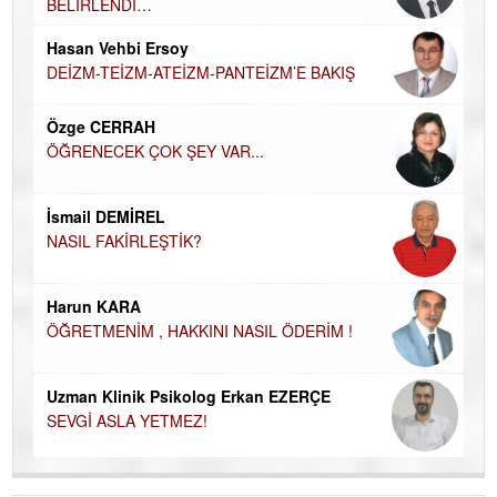
BELİRLENDİ…
Hü
Hasan Vehbi Ersoy
H
DEİZM-TEİZM-ATEİZM-PANTEİZM’E BAKIŞ
El
EC
Özge CERRAH
ÖĞRENECEK ÇOK ŞEY VAR...
Du
İN
NA
İsmail DEMİREL
NASIL FAKİRLEŞTİK?
Ku
Ço
Harun KARA
ÖĞRETMENİM , HAKKINI NASIL ÖDERİM !
Uzman Klinik Psikolog Erkan EZERÇE
SEVGİ ASLA YETMEZ!