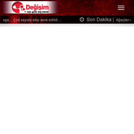
Menü
Son Dakika |
Ağaçtan düştü…