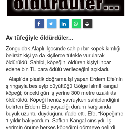
Av tüfeğiyle öldürdüler...
Zonguldak Alaplı ilçesinde sahipli bir köpek kimliği
belirsiz kişi ya da kişilerce tüfekle vurularak
öldürüldü. Sahibi, köpeğini öldüren kişiyi ihbar
edene bin TL para ödülü verileceğini açıkladı.
Alaplı'da plastik doğrama işi yapan Erdem Efe'nin
şırıngayla besleyip büyüttüğü Gölge isimli kangal
köpeği; önceki gün iş yerine 300 metre uzaklıkta
öldürüldü. Köpeği henüz yavruyken sahiplendiğini
belirten Erdem Efe yaşadığı durum karşısında
büyük üzüntü duyduğunu ifade etti. Efe, “Köpeğime
1 yıldır bakıyordum. Safkan Kangal cinsiydi. İş
yerimin önüne herkes köpeğimi görmeye gelirdi.