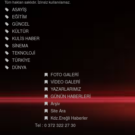
Tüm hakları saklıdır. İzinsiz kullanılamaz.
ASAYİŞ
EĞİTİM
GÜNCEL
KÜLTÜR
KULİS HABER
SİNEMA
TEKNOLOJİ
TÜRKİYE
DÜNYA
FOTO GALERİ
VİDEO GALERİ
YAZARLARIMIZ
GÜNÜN HABERLERİ
Arşiv
Site Ara
Kdz.Ereğli Haberler
Tel : 0 372 322 27 30