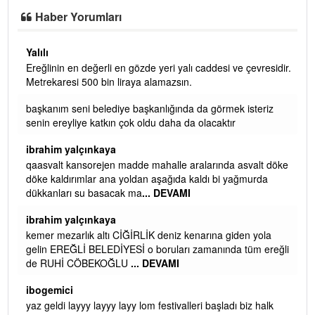
Haber Yorumları
Yalılı
Ereğlinin en değerli en gözde yeri yalı caddesi ve çevresidir.
 iç
Metrekaresi 500 bin liraya alamazsın.
başkanım seni belediye başkanlığında da görmek isteriz
senin ereyliye katkın çok oldu daha da olacaktır
ibrahim yalçınkaya
qaasvalt kansorejen madde mahalle aralarında asvalt döke
döke kaldırımlar ana yoldan aşağıda kaldı bi yağmurda
dükkanları su basacak ma
... DEVAMI
ibrahim yalçınkaya
kemer mezarlık altı CİĞİRLİK deniz kenarına giden yola
gelin EREĞLİ BELEDİYESİ o boruları zamanında tüm ereğli
de RUHİ CÖBEKOĞLU
... DEVAMI
AMI
ibogemici
yaz geldi layyy layyy layy lom festivalleri başladı biz halk