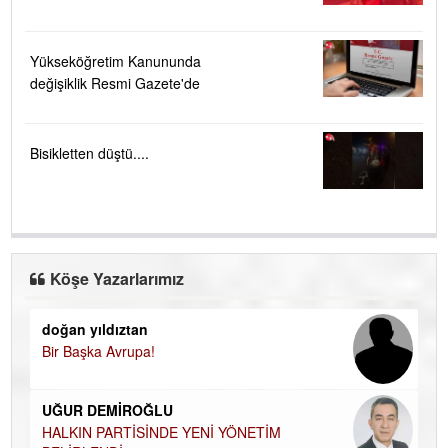
Yükseköğretim Kanununda
değişiklik Resmi Gazete'de
Bisikletten düştü....
Köşe Yazarlarımız
doğan yıldıztan
Di
Bir Başka Avrupa!
KA
Ha
UĞUR DEMİROĞLU
DÜ
AH
HALKIN PARTİSİNDE YENİ YÖNETİM