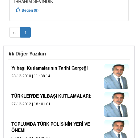
İBRAHİM SEVİNDİK
Beğen (8)
s.
1
Diğer Yazıları
Yılbaşı Kutlamalarının Tarihi Gerçeği
A
28-12-2010 | 11 : 38 14
06
K
TÜRKLER'DE YILBAŞI KUTLAMALARI:
06
27-12-2012 | 18 : 01 01
TOPLUMDA TÜRK POLİSİNİN YERİ VE
ÖNEMİ