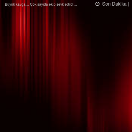
Son Dakika |
Ağaçtan düştü…