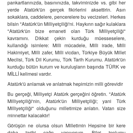
pankartlarınızda, basınınızda, takviminizde vs. gibi her
yerde Atatürk'ün gerçek fikirlerini aksettirin. Asın
sokaklara, caddelere, pencerelere bu vecizeleri. Herkes
bilsin "Atatürk'ün Milliyetçiliği'ni. Haykırın sağır kulaklara
"Atatürk'ün bize emaneti olan Türk Milliyetçiliği"
kavramını. Dikkat çekin kurduğu müesseselere,
kullandığı isimlere: Milli mücadele, Milli irade, Milli
Hakimiyet, Milli zafer, Milli vicdan, Türkiye Büyük Millet
Meclisi, Türk Dil Kurumu, Türk Tarih Kurumu. Atatürk'ün
kurduğu bütün kurum ve kuruluşların başında TÜRK ve
MİLLİ kelimesi vardır.
Atatürk'ü anlamak ve anlatmak hepimizin milli görevidir
Bu gerçeği, Milliyetçi Atatürk gerçeğini öğretin. "Atatürk
Milliyetçiliği'nin, Atatürk'ün Milliyetçiliği; yani Türk
Milliyetçiliği" olduğunu milletimize anlatın. Vatan size
minnettar kalacaktır!
Görüşün ne olursa olsun Milletimin Hepsine bir kere
daha tarihi çağrı yapıyorum. Bilgi toplumu