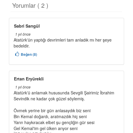
Yorumlar ( 2 )
Sabri Sarıgül
1 yıl önce
Atatürk'ün yaptığı devrimleri tam anladık mı her şeye
bedeldir.
Beğen (8)
Ertan Eryürekli
1 yıl önce
Atatürk'ü anlamak hususunda Sevgili Şairimiz İbrahim
Sevindik ne kadar çok güzel söylemiş.
Övmek yerine bir gün anlasaydık biz seni
Bin Kemal doğardı, aratmazdık hiç seni
Yarın haykıracak elbet şu gençliğin gür sesi
Gel Kemal'im gel ülken arıyor seni