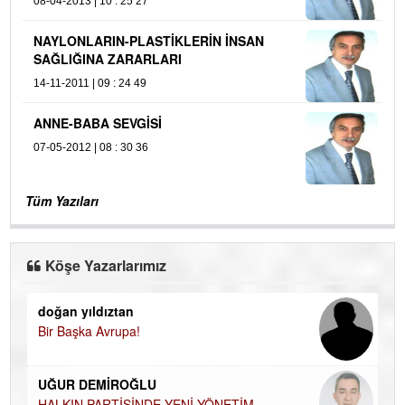
08-04-2013 | 10 : 25 27
NAYLONLARIN-PLASTİKLERİN İNSAN
SAĞLIĞINA ZARARLARI
14-11-2011 | 09 : 24 49
ANNE-BABA SEVGİSİ
07-05-2012 | 08 : 30 36
Tüm Yazıları
Köşe Yazarlarımız
doğan yıldıztan
Di
Bir Başka Avrupa!
KA
Ha
UĞUR DEMİROĞLU
DÜ
AH
HALKIN PARTİSİNDE YENİ YÖNETİM