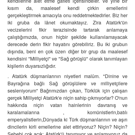
kendilerine alet etme gafleti içerisindeler. Ve yine bir
kısım da, maalesef kendi çirkin emellerini
gerçekleştirmek amacıyla onu reddetmektedirler. Biz her
iki gruba da lânet okumaktayız. Zira Atatürk'ün
vecizelerini fikir terazisinde tartarak anlamaya
çalıştığımızda, onun hiçbir şekilde kullanılamayacak
derecede derin fikir hayatını görebiliriz. Bu iki grubun
dışında, beni en çok üzen diğer bir grup da maalesef
kendisini "Milliyetçi" ve "Sağ görüşlü" olarak tanımlayan
kişilerin duyarsızlığıdır.
. Atatürk düşmanlarının niyetleri malûm. "Dinine ve
Bayrağına bağlı Sağ görüşlülere ve milliyetçilere
sesleniyorum" Bağrımızdan çıkan, Türklük için çalışan
gerçek Milliyetçi Atatürk'e niçin sahip çıkmıyorlar? O'nun
hakkında niçin vatan hainlerinin davranış ve
karalamalarına , komünistlerin,batılı
emperyalistlerin,Dünyada ki Türk düşmanlarının ve aşırı
dincilerin kirli emellerine alet ettiriyoruz? Niçin? Niçin?
Sebebi çok açık: Atatürk'ü tanımıyor ve anlamıyoruz da