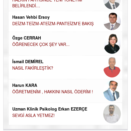
BELİRLENDİ…
Hü
Hasan Vehbi Ersoy
H
DEİZM-TEİZM-ATEİZM-PANTEİZM’E BAKIŞ
El
EC
Özge CERRAH
ÖĞRENECEK ÇOK ŞEY VAR...
Du
İN
NA
İsmail DEMİREL
NASIL FAKİRLEŞTİK?
Ku
Ço
Harun KARA
ÖĞRETMENİM , HAKKINI NASIL ÖDERİM !
Uzman Klinik Psikolog Erkan EZERÇE
SEVGİ ASLA YETMEZ!