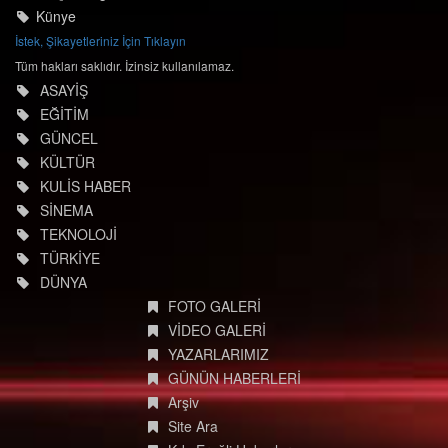
Künye
İstek, Şikayetleriniz İçin Tıklayın
Tüm hakları saklıdır. İzinsiz kullanılamaz.
ASAYİŞ
EĞİTİM
GÜNCEL
KÜLTÜR
KULİS HABER
SİNEMA
TEKNOLOJİ
TÜRKİYE
DÜNYA
FOTO GALERİ
VİDEO GALERİ
YAZARLARIMIZ
GÜNÜN HABERLERİ
Arşiv
Site Ara