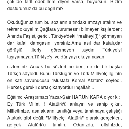
şekilde tarif edebilirim diyen varsa, buyursun. Bizim
düsturumuz da bu değil mi?
Okuduğunuz tüm bu sözlerin altındaki imzayı atalım ve
tekrar okuyalım.Çağlara yürümesini bilmeyen kişilerden;
Anında Faşist, gerici, Türkiye'deki "realiteyi(!)" görmeyen
dar kafalı damgasını yersiniz.Ama asıl dar kafalı,dar
görüşlü ,ileriyi göremeyen ,aydın Türkiye'yi
taşıyamayan,Türkiye'yi ve dünyayı okuyamayan
sizlersiniz Ancak bu sözleri ne ben, ne de bir başka
Türkçü söyledi. Bunu Türklüğün ve Türk Milliyetçiliği'nin
en kati savunucusu "Mustafa Kemal Atatürk" söyledi.
Herkes gerekli dersi çıkarıyordur inşallah...
Eğitimci-Araştırmacı Yazar-Şair HARUN KARA diyor ki;
Ey Türk Milleti ! Atatürk'ü anlayın ve sahip çıkın.
Milletimize, asalakların tanıttığı veya tanıtmaya çalıştığı
Atatürk gibi değil; "Milliyetçi Atatürk" olarak gerçekleri,
gerçek Atatürk'ü tanıtın. Odanızda, ofisinizde,