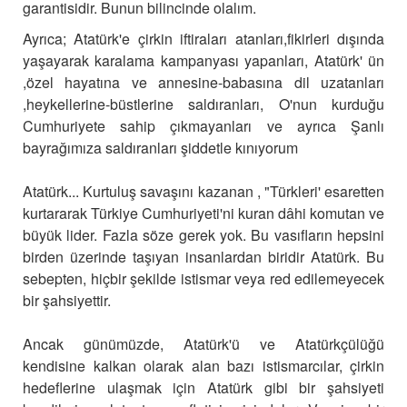
garantisidir. Bunun bilincinde olalım.
Ayrıca; Atatürk'e çirkin iftiraları atanları,fikirleri dışında
yaşayarak karalama kampanyası yapanları, Atatürk' ün
,özel hayatına ve annesine-babasına dil uzatanları
,heykellerine-büstlerine saldıranları, O'nun kurduğu
Cumhuriyete sahip çıkmayanları ve ayrıca Şanlı
bayrağımıza saldıranları şiddetle kınıyorum
Atatürk... Kurtuluş savaşını kazanan , "Türkleri' esaretten
kurtararak Türkiye Cumhuriyeti'ni kuran dâhi komutan ve
büyük lider. Fazla söze gerek yok. Bu vasıfların hepsini
birden üzerinde taşıyan insanlardan biridir Atatürk. Bu
sebepten, hiçbir şekilde istismar veya red edilemeyecek
bir şahsiyettir.
Ancak günümüzde, Atatürk'ü ve Atatürkçülüğü
kendisine kalkan olarak alan bazı istismarcılar, çirkin
hedeflerine ulaşmak için Atatürk gibi bir şahsiyeti