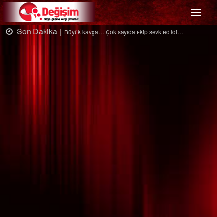
Menü
Son Dakika |
k edildi…
Ağaçtan düştü…