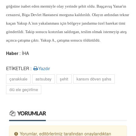
göğsüne isabet eden mermiyle olay yerinde şehit oldu. Başçavuş Yanar'ın
cenazesi, Biga Devlet Hastanesi morguna kaldırıldı. Olayın ardından tekrar
kaçan Yakup A.'nın yakalanması için bölgeye jandarma özel harekat timi
gönderildi. Takip sonucu kıstırılan saldırgan, teslim olmak istemeyip ateş
açınca çatışma çıktı. Yakup A., çatışma sonucu öldürüldü.
Haber
: İHA
ETİKETLER :
Yazdır
çanakkale
astsubay
şehit
karısını döven şahıs
ölü ele geçirilme
YORUMLAR
Yorumlar, editörlerimiz tarafından onaylandıktan