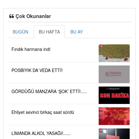
Çok Okunanlar
BUGÜN
BU HAFTA
BU AY
Fındık harmana indi
POSBIYIK DA VEDA ETTİ!
GÖRDÜĞÜ MANZARA ‘ŞOK’ ETTİ!.....
Ehliyet sevinci birkaç saat sürdü
LİMANDA ALKOL YASAĞI!......