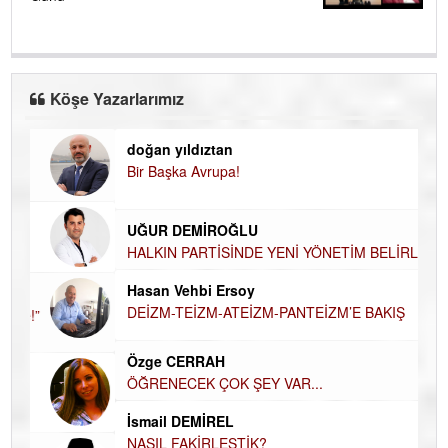
Köşe Yazarlarımız
doğan yıldıztan
Di
Bir Başka Avrupa!
KA
Ha
UĞUR DEMİROĞLU
DÜ
AH
HALKIN PARTİSİNDE YENİ YÖNETİM
BELİRLENDİ…
Hü
Hasan Vehbi Ersoy
H
DEİZM-TEİZM-ATEİZM-PANTEİZM’E BAKIŞ
El
EC
Özge CERRAH
ÖĞRENECEK ÇOK ŞEY VAR...
Du
İN