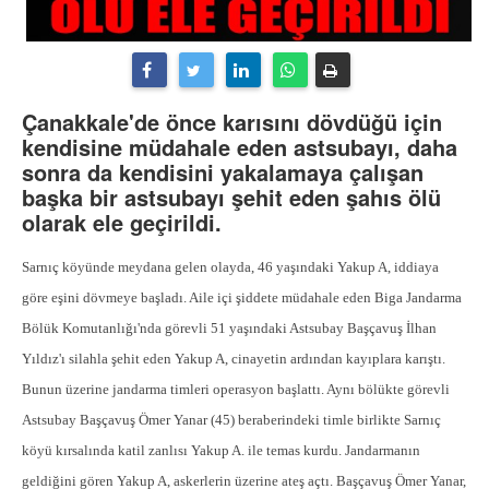
Çanakkale'de önce karısını dövdüğü için
kendisine müdahale eden astsubayı, daha
sonra da kendisini yakalamaya çalışan
başka bir astsubayı şehit eden şahıs ölü
olarak ele geçirildi.
Sarnıç köyünde meydana gelen olayda, 46 yaşındaki Yakup A, iddiaya
göre eşini dövmeye başladı. Aile içi şiddete müdahale eden Biga Jandarma
Bölük Komutanlığı'nda görevli 51 yaşındaki Astsubay Başçavuş İlhan
Yıldız'ı silahla şehit eden Yakup A, cinayetin ardından kayıplara karıştı.
Bunun üzerine jandarma timleri operasyon başlattı. Aynı bölükte görevli
Astsubay Başçavuş Ömer Yanar (45) beraberindeki timle birlikte Sarnıç
köyü kırsalında katil zanlısı Yakup A. ile temas kurdu. Jandarmanın
geldiğini gören Yakup A, askerlerin üzerine ateş açtı. Başçavuş Ömer Yanar,