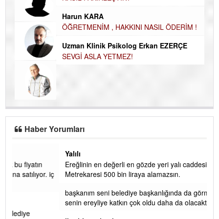
NA
İsmail DEMİREL
NASIL FAKİRLEŞTİK?
Ku
Ço
Harun KARA
ÖĞRETMENİM , HAKKINI NASIL ÖDERİM !
Uzman Klinik Psikolog Erkan EZERÇE
SEVGİ ASLA YETMEZ!
Haber Yorumları
Yalılı
Ereğlinin en değerli en gözde yeri yalı caddesi ve çevresidir.
 iç
Metrekaresi 500 bin liraya alamazsın.
başkanım seni belediye başkanlığında da görmek isteriz
senin ereyliye katkın çok oldu daha da olacaktır