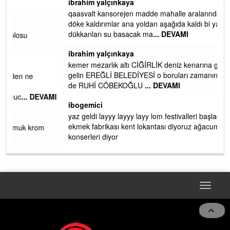
ibrahim yalçınkaya
qaasvalt kansorejen madde mahalle aralarında asvalt döke
döke kaldırımlar ana yoldan aşağıda kaldı bi yağmurda
dükkanları su basacak ma
... DEVAMI
ibrahim yalçınkaya
kemer mezarlık altı CİĞİRLİK deniz kenarına giden yola
gelin EREĞLİ BELEDİYESİ o boruları zamanında tüm ereğli
de RUHİ CÖBEKOĞLU
... DEVAMI
AMI
ibogemici
yaz geldi layyy layyy layy lom festivalleri başladı biz halk
ekmek fabrikası kent lokantası diyoruz ağacum yaz
konserleri diyor
Toggle
navigat