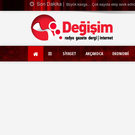
Son Dakika |
Ağaçtan düştü…
SİYASET
AKÇAKOCA
EKONOMİ