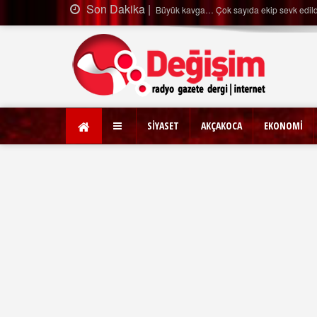
Son Dakika |
Büyük kavga… Çok sayıda ekip sevk edil
SİYASET
AKÇAKOCA
EKONOMİ