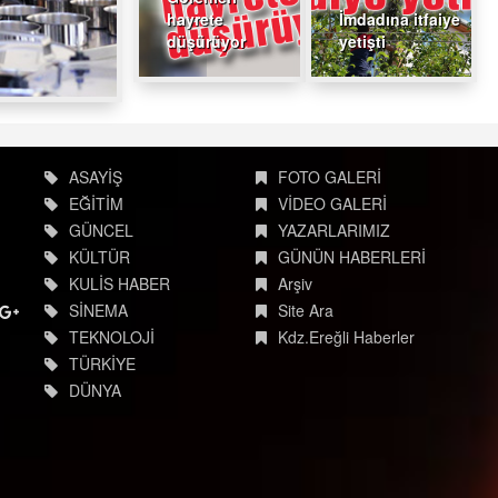
hayrete
İmdadına itfaiye
düşürüyor
yetişti
ASAYİŞ
FOTO GALERİ
EĞİTİM
VİDEO GALERİ
GÜNCEL
YAZARLARIMIZ
KÜLTÜR
GÜNÜN HABERLERİ
KULİS HABER
Arşiv
SİNEMA
Site Ara
TEKNOLOJİ
Kdz.Ereğli Haberler
TÜRKİYE
DÜNYA