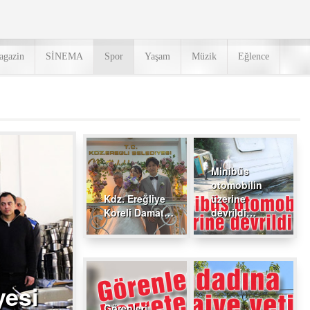
agazin
SİNEMA
Spor
Yaşam
Müzik
Eğlence
Minibüs
otomobilin
Kdz. Ereğliye
üzerine
Koreli Damat…
devrildi…
yesi
Görenleri