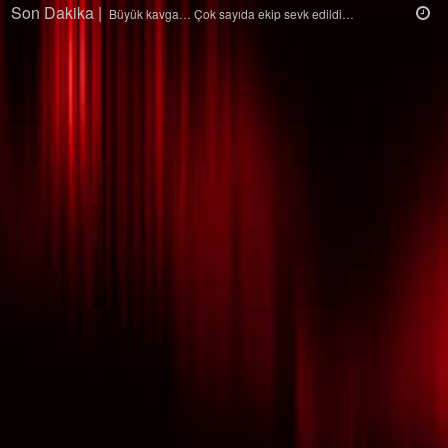
Son Dakika |
Ağaçtan düştü…