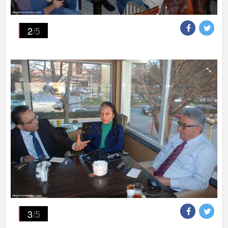
2
/5
3
/5