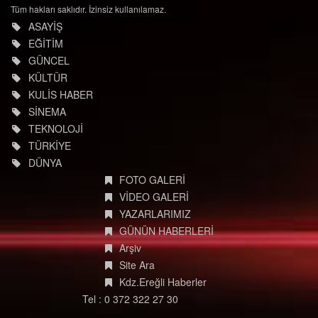
Tüm hakları saklıdır. İzinsiz kullanılamaz.
ASAYİŞ
EĞİTİM
GÜNCEL
KÜLTÜR
KULİS HABER
SİNEMA
TEKNOLOJİ
TÜRKİYE
DÜNYA
FOTO GALERİ
VİDEO GALERİ
YAZARLARIMIZ
GÜNÜN HABERLERİ
Arşiv
Site Ara
Kdz.Ereğli Haberler
Tel : 0 372 322 27 30