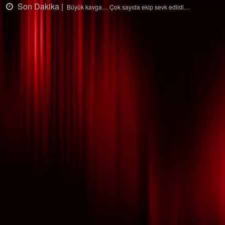
Son Dakika |
Ağaçtan düştü…