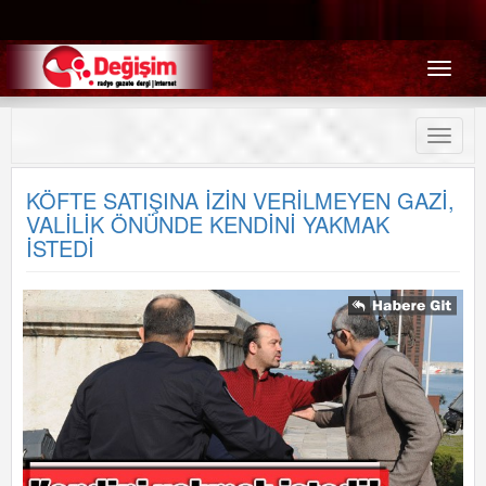
Menü
Toggle
naviga
KÖFTE SATIŞINA İZİN VERİLMEYEN GAZİ,
VALİLİK ÖNÜNDE KENDİNİ YAKMAK
İSTEDİ