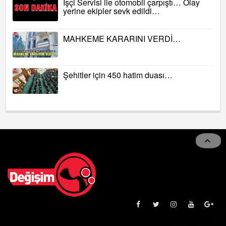
İşçi Servisi ile otomobil çarpıştı… Olay
yerine ekipler sevk edildi…
MAHKEME KARARINI VERDİ…
Şehitler için 450 hatim duası…