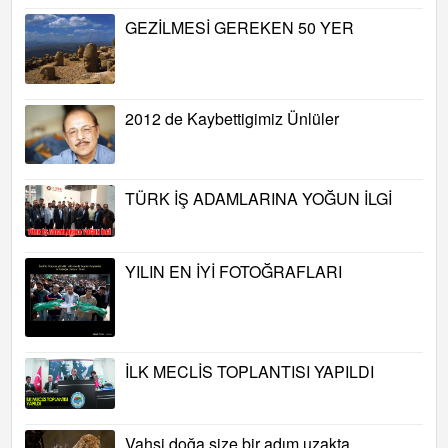
GEZİLMESİ GEREKEN 50 YER
2012 de Kaybettigimiz Ünlüler
TÜRK İŞ ADAMLARINA YOĞUN İLGİ
YILIN EN İYİ FOTOĞRAFLARI
İLK MECLİS TOPLANTISI YAPILDI
Vahşi doğa size bir adım uzakta