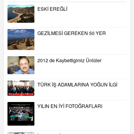
ESKİ EREĞLİ
GEZİLMESİ GEREKEN 50 YER
2012 de Kaybettigimiz Ünlüler
TÜRK İŞ ADAMLARINA YOĞUN İLGİ
YILIN EN İYİ FOTOĞRAFLARI