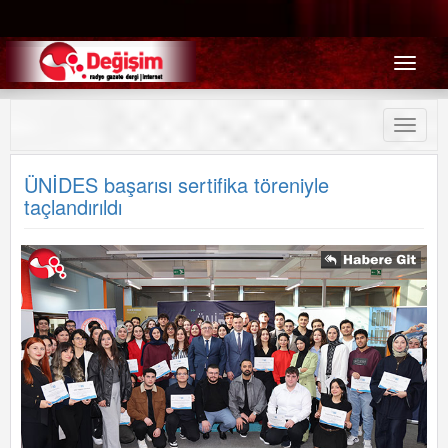
Menü
Toggle
naviga
ÜNİDES başarısı sertifika töreniyle
taçlandırıldı