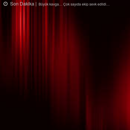
Son Dakika |
ldi…
Ağaçtan düştü…