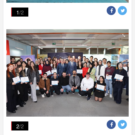
1
/2
2
/2