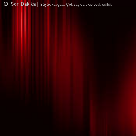
Son Dakika |
Ağaçtan düştü…