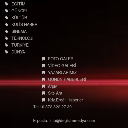
EĞİTİM
GÜNCEL
KÜLTÜR
KULİS HABER
SİNEMA
TEKNOLOJİ
TÜRKİYE
DÜNYA
FOTO GALERİ
VİDEO GALERİ
YAZARLARIMIZ
GÜNÜN HABERLERİ
Arşiv
Site Ara
Kdz.Ereğli Haberler
Tel : 0 372 322 27 30
E-posta: info@degisimmedya.com