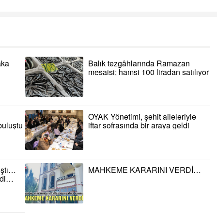
aka
Balık tezgâhlarında Ramazan
mesaisi; hamsi 100 liradan satılıyor
OYAK Yönetimi, şehit aileleriyle
 buluştu
iftar sofrasında bir araya geldi
ıştı…
MAHKEME KARARINI VERDİ…
ldi…