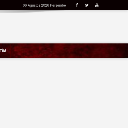
06 Ağustos 2026 Perşembe
İTİM