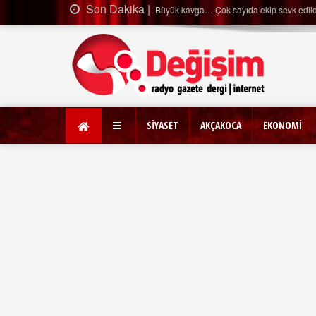
Son Dakika |
Ağaçtan düştü…
SİYASET
AKÇAKOCA
EKONOMİ