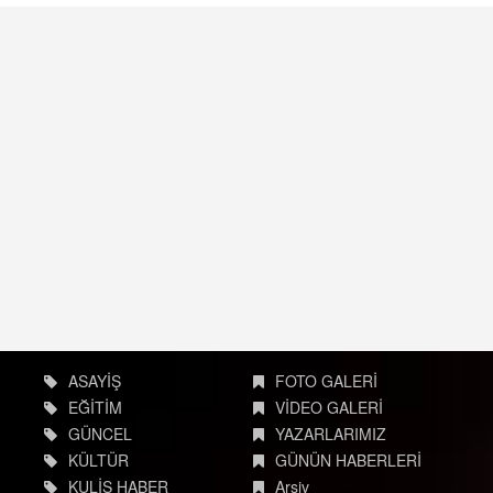
ASAYİŞ
FOTO GALERİ
EĞİTİM
VİDEO GALERİ
GÜNCEL
YAZARLARIMIZ
KÜLTÜR
GÜNÜN HABERLERİ
KULİS HABER
Arşiv