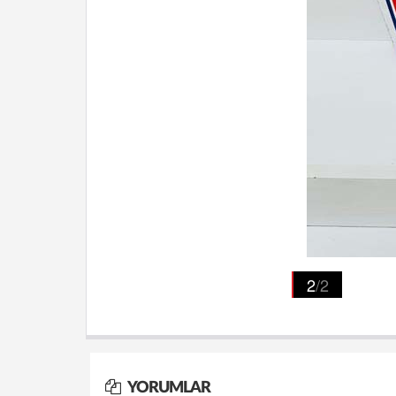
2
/2
YORUMLAR