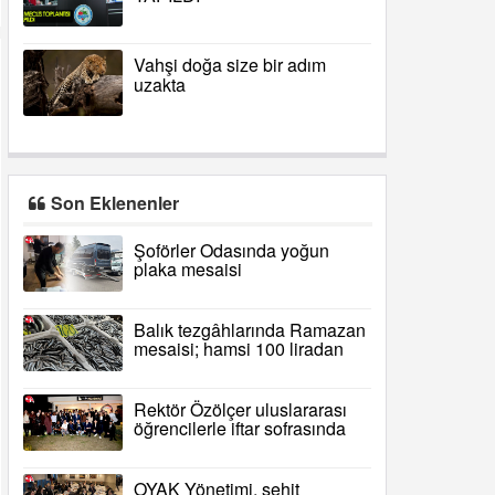
Vahşi doğa size bir adım
uzakta
Son Eklenenler
Şoförler Odasında yoğun
plaka mesaisi
Balık tezgâhlarında Ramazan
mesaisi; hamsi 100 liradan
satılıyor
Rektör Özölçer uluslararası
öğrencilerle iftar sofrasında
buluştu
OYAK Yönetimi, şehit