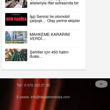
aileleriyle iftar sofrasında bir
araya geldi
İşçi Servisi ile otomobil
çarpıştı… Olay yerine ekipler
sevk edildi…
MAHKEME KARARINI
VERDİ…
Şehitler için 450 hatim
duası…
Tel : 0 372 322 27 30
E-posta: info@degisimmedya.com