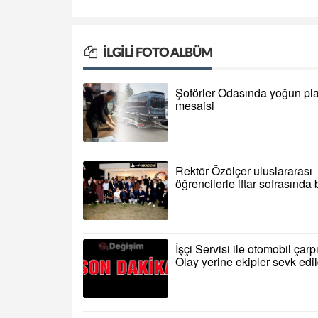
İLGILI FOTO ALBÜM
Şoförler Odasında yoğun pl
mesaisi
Rektör Özölçer uluslararası
öğrencilerle iftar sofrasında
İşçi Servisi ile otomobil çarp
Olay yerine ekipler sevk edi