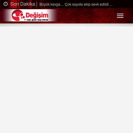
Son Dakika |
Büyük kavga… Çok sayıda ekip sevk edildi…
Menü